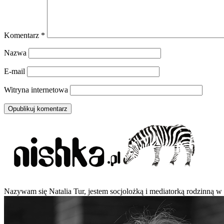
Komentarz
*
Nazwa
E-mail
Witryna internetowa
Nazywam się Natalia Tur, jestem socjolożką i mediatorką rodzinną w