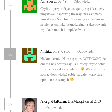
on at 08:49
Anna
Odpowiedz
35
Czyli ci, przy których czujemy się jak ameby
umysłowe, naprawdę uważają nas za ameby
umysłowe? Świetnie. Zawsze pocieszałam się,
że nie jestem taka beznadziejna, a skrępowanie
wynika z moich kompleksów :>
Nishka
on at 08:56
Odpowiedz
36
Niekoniecznie. Nam się może WYDAWAĆ, że
oni tak nas postrzegają, a niestety często sobie
różne rzeczy dopowiadamy.
Więc musimy
zacząć dopowiadać sobie bardziej korzystne
opinie o nas samych
AlergiaNaKarmeDlaMas.pl
on at 21:04
37
Odpowiedz