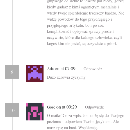
głupszego od siebie to jeszcze pół biedy, gorzej
kiedy gadasz z kimś ogarniętym mentalnie i
wtedy twoje spierdolenie trzeszczy bardzo. Nie
widzę powodów do tego przydługiego i
przygłupiego artykułu, bo i po cóż
komplikować i opisywać sprawy proste i
oczywiste, które dla każdego człowieka, czyli
kogoś kim nie jesteś, są oczywiste a priori.
on at 07:09
Ada
Odpowiedz
9
Dużo zdrowia życzymy
on at 09:29
Gość
Odpowiedz
10
O matko!Co za wpis. Jon zniżę się do Twojego
poziomu i odpowiem Twoim językiem. Ale
masz rysę na bani. Współczuję.