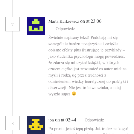
on at 23:06
Marta Kurkiewicz
7
Odpowiedz
Świetnie napisany tekst! Podobają mi się
szczególnie bardzo przejrzyście i zwięźle
opisane efekty plus ilustrujące je przykłady –
jako studentka psychologii mogę powiedzieć,
że zdarza się mi czytać książki, w których
czasem ciężko jest zrozumieć co autor miał na
myśli i rodzą się przez trudności z
odniesieniem wiedzy teoretycznej do praktyki i
obserwacji. Nie jest to łatwa sztuka, a tutaj
wyszło super
on at 02:44
jon
Odpowiedz
8
Po prostu jesteś tępą pizdą. Jak trafisz na kogoś