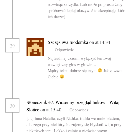
rozwinąć skrzydła. Lub może po prostu żeby
spróbować lepiej okazywać te akceptację, która
ich darze:)
Szczęśliwa Siódemka
on at 14:34
29
Odpowiedz
Najtrudniej czasem wyłączyć ten swój
wewnętrzny głos w głowie…
Mądry tekst, dobrze się czyta
Jak zawsze u
Ciebie
Słonecznik #7: Wiosenny przegląd linków - Witaj
30
Słońce
on at 15:40
Odpowiedz
[…] inna Natalia, czyli Nishka, trafiła we mnie tekstem,
dlaczego przy niektórych czujemy się błyskotliwi, a przy
niektórych tępi. Lekko i celnie o nieświadomym