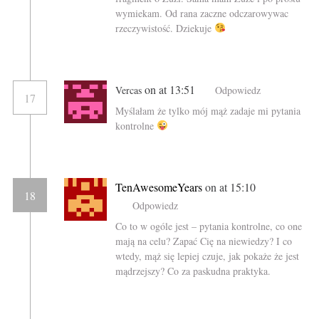
wymiekam. Od rana zaczne odczarowywac
rzeczywistość. Dziekuje
on at 13:51
Vercas
Odpowiedz
17
Myślałam że tylko mój mąż zadaje mi pytania
kontrolne
TenAwesomeYears
on at 15:10
18
Odpowiedz
Co to w ogóle jest – pytania kontrolne, co one
mają na celu? Zapać Cię na niewiedzy? I co
wtedy, mąż się lepiej czuje, jak pokaże że jest
mądrzejszy? Co za paskudna praktyka.