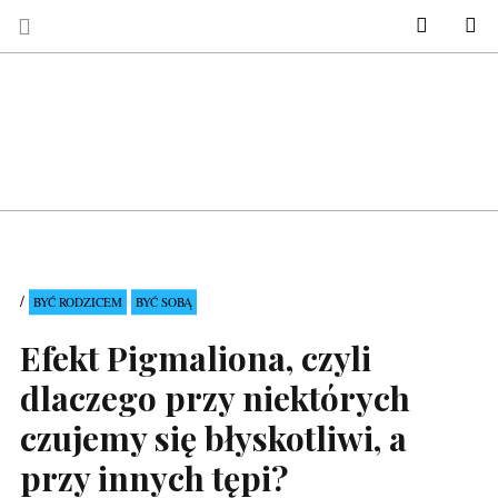
KIM JES
Se
BYĆ RODZICEM
BYĆ SOBĄ
Efekt Pigmaliona, czyli
dlaczego przy niektórych
czujemy się błyskotliwi, a
przy innych tępi?