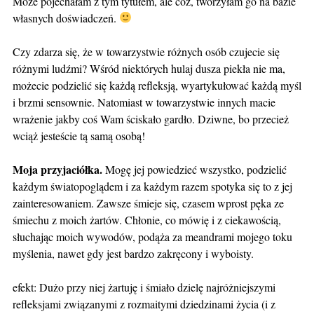
Może pojechałam z tym tytułem, ale cóż, tworzyłam go na bazie
własnych doświadczeń.
Czy zdarza się, że w towarzystwie różnych osób czujecie się
różnymi ludźmi? Wśród niektórych hulaj dusza piekła nie ma,
możecie podzielić się każdą refleksją, wyartykułować każdą myśl
i brzmi sensownie. Natomiast w towarzystwie innych macie
wrażenie jakby coś Wam ściskało gardło. Dziwne, bo przecież
wciąż jesteście tą samą osobą!
Moja przyjaciółka.
Mogę jej powiedzieć wszystko, podzielić
każdym światopoglądem i za każdym razem spotyka się to z jej
zainteresowaniem. Zawsze śmieje się, czasem wprost pęka ze
śmiechu z moich żartów. Chłonie, co mówię i z ciekawością,
słuchając moich wywodów, podąża za meandrami mojego toku
myślenia, nawet gdy jest bardzo zakręcony i wyboisty.
efekt: Dużo przy niej żartuję i śmiało dzielę najróżniejszymi
refleksjami związanymi z rozmaitymi dziedzinami życia (i z