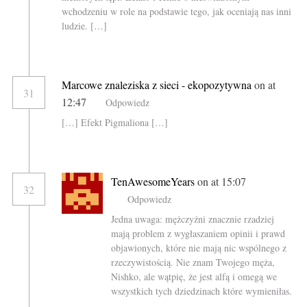
wchodzeniu w role na podstawie tego, jak oceniają nas inni
ludzie. […]
Marcowe znaleziska z sieci - ekopozytywna
on at
31
12:47
Odpowiedz
[…] Efekt Pigmaliona […]
TenAwesomeYears
on at 15:07
32
Odpowiedz
Jedna uwaga: mężczyźni znacznie rzadziej
mają problem z wygłaszaniem opinii i prawd
objawionych, które nie mają nic wspólnego z
rzeczywistością. Nie znam Twojego męża,
Nishko, ale wątpię, że jest alfą i omegą we
wszystkich tych dziedzinach które wymieniłas.