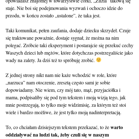
opowiadasz znajomej w towarzystwie córki,
„Zuzia” takową się
staje. Nie boi się podejmowania wyzwań i ochoczo idzie do
przodu, w końcu zostało „ustalone”, że taka jest.
Taki komunikat, pełen zaufania, dodaje dziecku skrzydeł. Czuje
się traktowane poważnie, dostaje sygnał, że można na nim
polegać. Zróbcie taki eksperyment i postarajcie się przekuć cechy
Waszych dzieci lub mężów, które dotychczas postrzegaliście jako
wady na zalety. Ja dziś też to spróbuję zrobić.
Z jednej strony nikt nam nie każe wchodzić w role, które
„narzuca” nam otoczenie, zresztą często sami je sobie
dopowiadamy. Nie wiem, czy mój tato, mąż, przyjaciółka i
mama, podpisaliby się pod tym tekstem i moją wizją tego, jak
mnie postrzegają, to tylko moje widzimisię, za którym też stoi
wiele i bardzo możliwe, że jest tylko moją nadinterpretacją.
warto
To, co chciałam dzisiejszym tekstem przekazać, to że
oddziaływać na ludzi tak, żeby czuli się w naszym