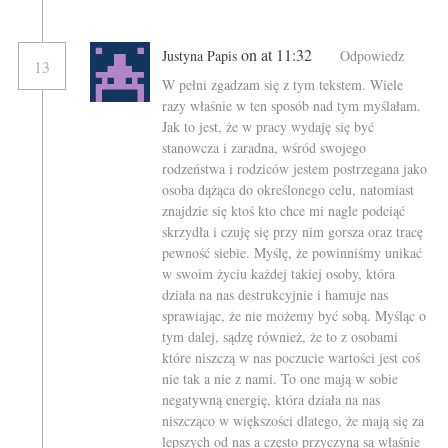
on at 11:32
Justyna Papis
Odpowiedz
13
W pełni zgadzam się z tym tekstem. Wiele
razy właśnie w ten sposób nad tym myślałam.
Jak to jest, że w pracy wydaję się być
stanowcza i zaradna, wśród swojego
rodzeństwa i rodziców jestem postrzegana jako
osoba dążąca do określonego celu, natomiast
znajdzie się ktoś kto chce mi nagle podciąć
skrzydła i czuję się przy nim gorsza oraz tracę
pewność siebie. Myślę, że powinniśmy unikać
w swoim życiu każdej takiej osoby, która
działa na nas destrukcyjnie i hamuje nas
sprawiając, że nie możemy być sobą. Myśląc o
tym dalej, sądzę również, że to z osobami
które niszczą w nas poczucie wartości jest coś
nie tak a nie z nami. To one mają w sobie
negatywną energię, która działa na nas
niszcząco w większości dlatego, że mają się za
lepszych od nas a często przyczyną są właśnie