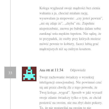
Kolega wygłaszał swoje mądrości bez cienia
wahania a ja, chociaż miałam rację,
wysuwalam ja niepewnie: „czy jesteś pewien”,
„mi się zdaje że”, „chyba” etc. Zupełnie
niepotrzebnie, znowu po babsku dalam sobie
zamknąć usta męskim tupetem. Nie sądzę, że
to przypadek, że osoby przy których możesz
mówić pewnie to kobiety, faceci lubią grać
mądrzejszych niż są cudzym kosztem.
on at 11:34
Ana
Odpowiedz
33
Twoje zachowanie świadczy o wysokiej
inteligencji emocjonalnej. Nie powinnaś czuć
się ani przez chwilę źle z tego powodu, że
Twoj kolega „wygrał”. Sposób w jaki wyraził
swoje zdanie świadczy tylko o tym, ze chciał
postawić na swoim, nie ma zbyt dużo pokory.
To, że nie postawiłaś na swoim to nie