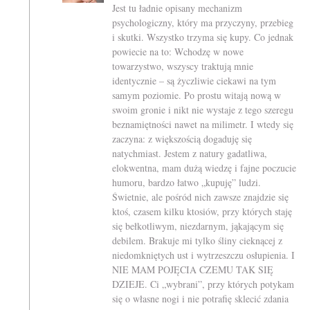
Jest tu ładnie opisany mechanizm
psychologiczny, który ma przyczyny, przebieg
i skutki. Wszystko trzyma się kupy. Co jednak
powiecie na to: Wchodzę w nowe
towarzystwo, wszyscy traktują mnie
identycznie – są życzliwie ciekawi na tym
samym poziomie. Po prostu witają nową w
swoim gronie i nikt nie wystaje z tego szeregu
beznamiętności nawet na milimetr. I wtedy się
zaczyna: z większością dogaduję się
natychmiast. Jestem z natury gadatliwa,
elokwentna, mam dużą wiedzę i fajne poczucie
humoru, bardzo łatwo „kupuję” ludzi.
Świetnie, ale pośród nich zawsze znajdzie się
ktoś, czasem kilku ktosiów, przy których staję
się bełkotliwym, niezdarnym, jąkającym się
debilem. Brakuje mi tylko śliny cieknącej z
niedomkniętych ust i wytrzeszczu osłupienia. I
NIE MAM POJĘCIA CZEMU TAK SIĘ
DZIEJE. Ci „wybrani”, przy których potykam
się o własne nogi i nie potrafię sklecić zdania