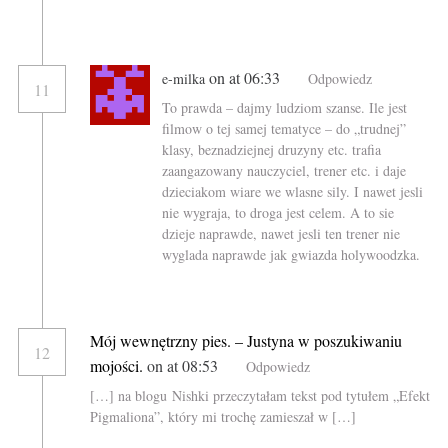
on at 06:33
e-milka
Odpowiedz
11
To prawda – dajmy ludziom szanse. Ile jest
filmow o tej samej tematyce – do „trudnej”
klasy, beznadziejnej druzyny etc. trafia
zaangazowany nauczyciel, trener etc. i daje
dzieciakom wiare we wlasne sily. I nawet jesli
nie wygraja, to droga jest celem. A to sie
dzieje naprawde, nawet jesli ten trener nie
wyglada naprawde jak gwiazda holywoodzka.
Mój wewnętrzny pies. – Justyna w poszukiwaniu
12
mojości.
on at 08:53
Odpowiedz
[…] na blogu Nishki przeczytałam tekst pod tytułem „Efekt
Pigmaliona”, który mi trochę zamieszał w […]