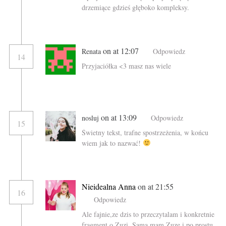
drzemiące gdzieś głęboko kompleksy.
on at 12:07
Renata
Odpowiedz
14
Przyjaciółka <3 masz nas wiele
on at 13:09
nosluj
Odpowiedz
15
Świetny tekst, trafne spostrzeżenia, w końcu
wiem jak to nazwać!
Nieidealna Anna
on at 21:55
16
Odpowiedz
Ale fajnie,ze dzis to przeczytalam i konkretnie
fragment o Zuzi. Sama mam Zuze i po prostu