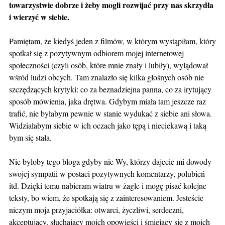
towarzystwie dobrze i żeby mogli rozwijać przy nas skrzydła
i wierzyć w siebie.
Pamiętam, że kiedyś jeden z filmów, w którym wystąpiłam, który
spotkał się z pozytywnym odbiorem mojej internetowej
społeczności (czyli osób, które mnie znały i lubiły), wylądował
wśród ludzi obcych. Tam znalazło się kilka głośnych osób nie
szczędzących krytyki: co za beznadziejna panna, co za irytujący
sposób mówienia, jaka drętwa. Gdybym miała tam jeszcze raz
trafić, nie byłabym pewnie w stanie wydukać z siebie ani słowa.
Widziałabym siebie w ich oczach jako tępą i nieciekawą i taką
bym się stała.
Nie byłoby tego bloga gdyby nie Wy, którzy dajecie mi dowody
swojej sympatii w postaci pozytywnych komentarzy, polubień
itd. Dzięki temu nabieram wiatru w żagle i mogę pisać kolejne
teksty, bo wiem, że spotkają się z zainteresowaniem. Jesteście
niczym moja przyjaciółka: otwarci, życzliwi, serdeczni,
akceptujący, słuchający moich opowieści i śmiejący się z moich