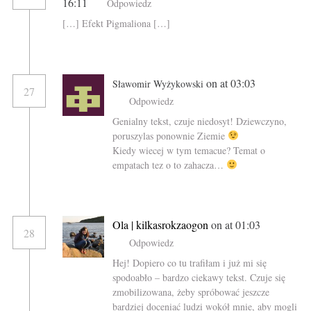
16:11
Odpowiedz
[…] Efekt Pigmaliona […]
on at 03:03
Sławomir Wyżykowski
27
Odpowiedz
Genialny tekst, czuje niedosyt! Dziewczyno,
poruszylas ponownie Ziemie
Kiedy wiecej w tym temacue? Temat o
empatach tez o to zahacza…
Ola | kilkasrokzaogon
on at 01:03
28
Odpowiedz
Hej! Dopiero co tu trafiłam i już mi się
spodoabło – bardzo ciekawy tekst. Czuje się
zmobilizowana, żeby spróbować jeszcze
bardziej doceniać ludzi wokół mnie, aby mogli