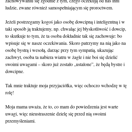
zachowywaniu się zgodnie z tym, czego oczekują od nas inni
ludzie, zwane również samospełniającym się proroctwem.
Jeżeli postrzegamy kogoś jako osobę dowcipną i inteligentną i w
taki sposób ją traktujemy, np. chwaląc jej błyskotliwość i dowcip,
to skutkuje to tym, że ta osoba dokładnie tak się zachowuje: bo
wpisuje się w nasze oczekiwania. Skoro patrzymy na nią jako na
osobę bystrą i wesołą, darząc przy tym sympatią, ukazując
zachwyt, osoba ta nabiera wiatru w żagle i nie boi się dzielić
swoimi uwagami – skoro już zostało „ustalone”, że będą bystre i
dowcipne.
Tak mnie traktuje moja przyjaciółka, więc ochoczo wchodzę w tę
rolę!
Moja mama uważa, że to, co mam do powiedzenia jest warte
uwagi, więc nieustraszenie dzielę się przed nią swoimi
przemyśleniami.