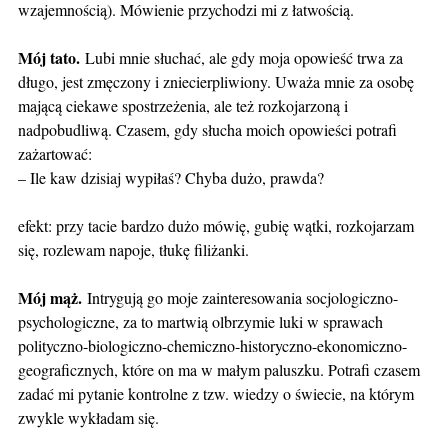
wzajemnością). Mówienie przychodzi mi z łatwością.
Mój tato.
Lubi mnie słuchać, ale gdy moja opowieść trwa za
długo, jest zmęczony i zniecierpliwiony. Uważa mnie za osobę
mającą ciekawe spostrzeżenia, ale też rozkojarzoną i
nadpobudliwą. Czasem, gdy słucha moich opowieści potrafi
zażartować:
– Ile kaw dzisiaj wypiłaś? Chyba dużo, prawda?
efekt: przy tacie bardzo dużo mówię, gubię wątki, rozkojarzam
się, rozlewam napoje, tłukę filiżanki.
Mój mąż.
Intrygują go moje zainteresowania socjologiczno-
psychologiczne, za to martwią olbrzymie luki w sprawach
polityczno-biologiczno-chemiczno-historyczno-ekonomiczno-
geograficznych, które on ma w małym paluszku. Potrafi czasem
zadać mi pytanie kontrolne z tzw. wiedzy o świecie, na którym
zwykle wykładam się.