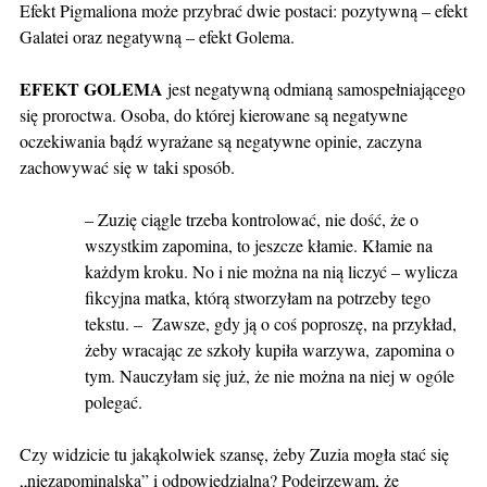
Efekt Pigmaliona może przybrać dwie postaci: pozytywną – efekt
Galatei oraz negatywną – efekt Golema.
EFEKT GOLEMA
jest negatywną odmianą samospełniającego
się proroctwa. Osoba, do której kierowane są negatywne
oczekiwania bądź wyrażane są negatywne opinie, zaczyna
zachowywać się w taki sposób.
– Zuzię ciągle trzeba kontrolować, nie dość, że o
wszystkim zapomina, to jeszcze kłamie. Kłamie na
każdym kroku. No i nie można na nią liczyć – wylicza
fikcyjna matka, którą stworzyłam na potrzeby tego
tekstu. – Zawsze, gdy ją o coś poproszę, na przykład,
żeby wracając ze szkoły kupiła warzywa, zapomina o
tym. Nauczyłam się już, że nie można na niej w ogóle
polegać.
Czy widzicie tu jakąkolwiek szansę, żeby Zuzia mogła stać się
„niezapominalska” i odpowiedzialna? Podejrzewam, że