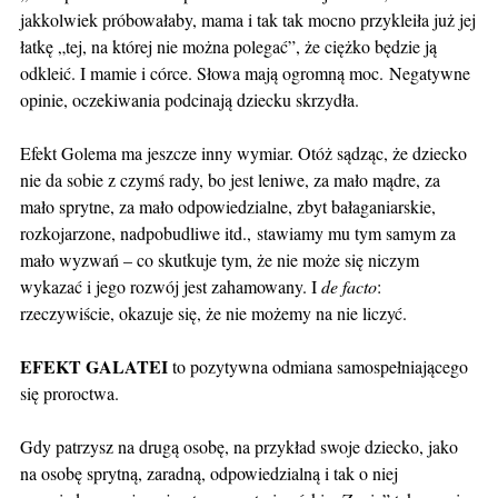
jakkolwiek próbowałaby, mama i tak tak mocno przykleiła już jej
łatkę „tej, na której nie można polegać”, że ciężko będzie ją
odkleić. I mamie i córce. Słowa mają ogromną moc.
Negatywne
opinie, oczekiwania podcinają dziecku skrzydła.
Efekt Golema ma jeszcze inny wymiar. Otóż sądząc, że dziecko
nie da sobie z czymś rady, bo jest leniwe, za mało mądre, za
mało sprytne, za mało odpowiedzialne, zbyt bałaganiarskie,
rozkojarzone, nadpobudliwe itd.,
stawiamy mu tym samym za
mało wyzwań – co skutkuje tym, że nie może się niczym
wykazać i jego rozwój jest zahamowany. I
de facto
:
rzeczywiście, okazuje się, że nie możemy na nie liczyć.
EFEKT GALATEI
to pozytywna odmiana samospełniającego
się proroctwa.
Gdy patrzysz na drugą osobę, na przykład swoje dziecko, jako
na osobę sprytną, zaradną, odpowiedzialną i tak o niej