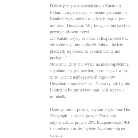
Dziś w pracy rozmawialiśmy o Katalonii.
Byłam tam parę razy, pamiętam jak znajomi
Katalończycy mówili mi, że ich region jest
motorem Hiszpanii. Mój kolega z biurka obok
pewnym głosem mówi:
„Ci Katalończycy to może i chcą się oderwać,
ale sobie tego nie policzyli dobrze, będzie
płacz jak się okaże, że ekonomicznie nie
pociągną”
Ostrożnie, żeby nie wyjść na niekompetentną
spytałam czy jest pewien, bo mi się zdawało,
że to jeden z najbogatszych regionów.
Dostałam odpowiedź, że „No co ty, gdyby nie
Inditex to by już dawno tam jedli szczaw i
mirabelki”.
Dziesięć minut później czytam artykuł na The
Telegraph i stoi tam ja wol: Katalonia
odpowiada za prawie 20% hiszpańskiego PKB
i po oderwaniu się, byłaby 34 ekonomią na
świecie.