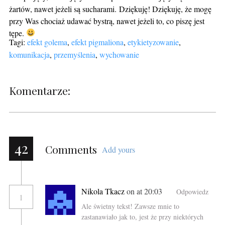
żartów, nawet jeżeli są sucharami. Dziękuję! Dziękuję, że mogę
przy Was chociaż udawać bystrą, nawet jeżeli to, co piszę jest
tępe.
Tagi:
efekt golema
,
efekt pigmaliona
,
etykietyzowanie
,
komunikacja
,
przemyślenia
,
wychowanie
Komentarze:
42
Comments
Add yours
Nikola Tkacz
on at 20:03
Odpowiedz
1
Ale świetny tekst! Zawsze mnie to
zastanawiało jak to, jest że przy niektórych