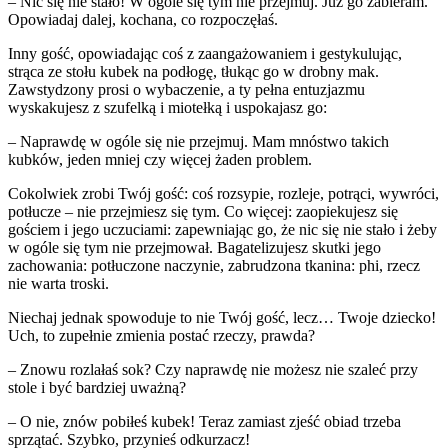
– Nic się nie stało! W ogóle się tym nie przejmuj. Już go zabieram.
Opowiadaj dalej, kochana, co rozpoczęłaś.
Inny gość, opowiadając coś z zaangażowaniem i gestykulując,
strąca ze stołu kubek na
podłogę, tłukąc go w drobny mak.
Zawstydzony prosi o wybaczenie, a ty pełna entuzjazmu
wyskakujesz z szufelką i miotełką i uspokajasz go:
– Naprawdę w ogóle się nie przejmuj. Mam mnóstwo takich
kubków, jeden mniej czy więcej żaden problem.
Cokolwiek zrobi Twój gość: coś rozsypie, rozleje, potrąci, wywróci,
potłucze – nie przejmiesz się tym. Co więcej: zaopiekujesz się
gościem i jego uczuciami: zapewniając go, że nic się nie stało i żeby
w ogóle się tym nie przejmował. Bagatelizujesz skutki jego
zachowania: potłuczone naczynie, zabrudzona tkanina: phi, rzecz
nie warta troski.
Niechaj jednak spowoduje to nie Twój gość, lecz… Twoje dziecko!
Uch, to zupełnie zmienia postać rzeczy, prawda?
– Znowu rozlałaś sok? Czy naprawdę nie możesz nie szaleć przy
stole i być bardziej uważną?
– O nie, znów pobiłeś kubek! Teraz zamiast zjeść obiad trzeba
sprzątać. Szybko, przynieś odkurzacz!