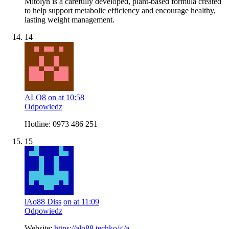
Mitolyn is a carefully developed, plant-based formula created
to help support metabolic efficiency and encourage healthy,
lasting weight management.
14
ALO8
on at 10:58
Odpowiedz
Hotline: 0973 486 251
15
lAo88 Diss
on at 11:09
Odpowiedz
Website:
https://alo88.techko/</a