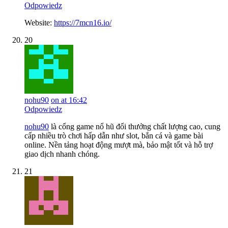
Odpowiedz
Website:
https://7mcn16.io/
20
nohu90
on at 16:42
Odpowiedz
nohu90
là cổng game nổ hũ đổi thưởng chất lượng cao, cung
cấp nhiều trò chơi hấp dẫn như slot, bắn cá và game bài
online. Nền tảng hoạt động mượt mà, bảo mật tốt và hỗ trợ
giao dịch nhanh chóng.
21