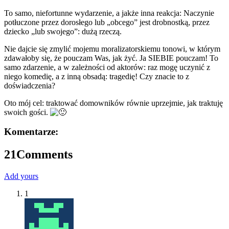
To samo, niefortunne wydarzenie, a jakże inna reakcja: Naczynie
potłuczone przez dorosłego lub „obcego” jest drobnostką, przez
dziecko „lub swojego”: dużą rzeczą.
Nie dajcie się zmylić mojemu moralizatorskiemu tonowi, w którym
zdawałoby się, że pouczam Was, jak żyć. Ja SIEBIE pouczam! To
samo zdarzenie, a w zależności od aktorów: raz mogę uczynić z
niego komedię, a z inną obsadą: tragedię! Czy znacie to z
doświadczenia?
Oto mój cel: traktować domowników równie uprzejmie, jak traktuję
swoich gości.
Komentarze:
21
Comments
Add yours
1