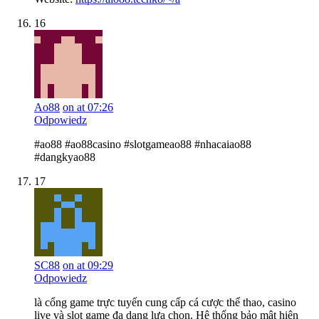
16
Ao88
on at 07:26
Odpowiedz
#ao88 #ao88casino #slotgameao88 #nhacaiao88
#dangkyao88
17
SC88
on at 09:29
Odpowiedz
là cổng game trực tuyến cung cấp cá cược thể thao, casino
live và slot game đa dạng lựa chọn. Hệ thống bảo mật hiện