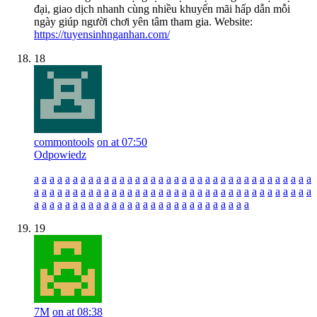
đại, giao dịch nhanh cùng nhiều khuyến mãi hấp dẫn mỗi
ngày giúp người chơi yên tâm tham gia. Website:
https://tuyensinhnganhan.com/
18
commontools
on at 07:50
Odpowiedz
a
a
a
a
a
a
a
a
a
a
a
a
a
a
a
a
a
a
a
a
a
a
a
a
a
a
a
a
a
a
a
a
a
a
a
a
a
a
a
a
a
a
a
a
a
a
a
a
a
a
a
a
a
a
a
a
a
a
a
a
a
a
a
a
a
a
a
a
a
a
a
a
a
a
a
a
a
a
a
a
a
a
a
a
a
a
a
a
a
a
a
a
a
a
a
a
a
a
a
a
19
7M
on at 08:38