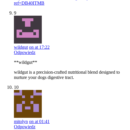
ref=DB40ITMB
9
wildgut
on at 17:22
Odpowiedz
**wildgut**
wildgut is a precision-crafted nutritional blend designed to
nurture your dogs digestive tract.
10
mitolyn
on at 01:41
Odpowiedz