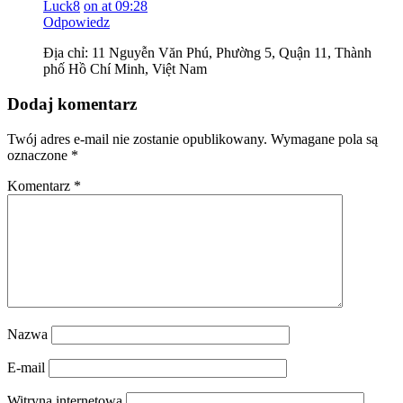
Luck8
on at 09:28
Odpowiedz
Địa chỉ: 11 Nguyễn Văn Phú, Phường 5, Quận 11, Thành
phố Hồ Chí Minh, Việt Nam
Dodaj komentarz
Twój adres e-mail nie zostanie opublikowany.
Wymagane pola są
oznaczone
*
Komentarz
*
Nazwa
E-mail
Witryna internetowa