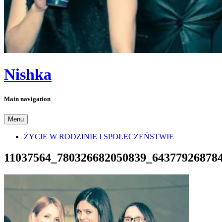
Nishka
Main navigation
Menu
ŻYCIE W RODZINIE I SPOŁECZEŃSTWIE
11037564_780326682050839_64377926878