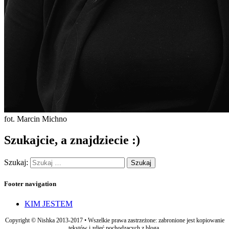
fot. Marcin Michno
Szukajcie, a znajdziecie :)
Szukaj:
Footer navigation
KIM JESTEM
Copyright © Nishka 2013-2017 • Wszelkie prawa zastrzeżone: zabronione jest kopiowanie
tekstów i zdjęć pochodzących z bloga.