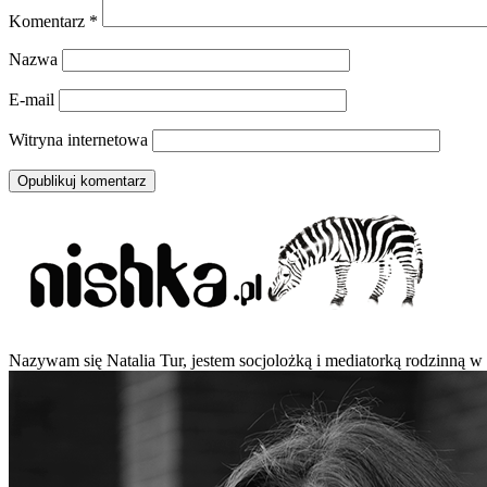
Komentarz
*
Nazwa
E-mail
Witryna internetowa
Nazywam się Natalia Tur, jestem socjolożką i mediatorką rodzinną w