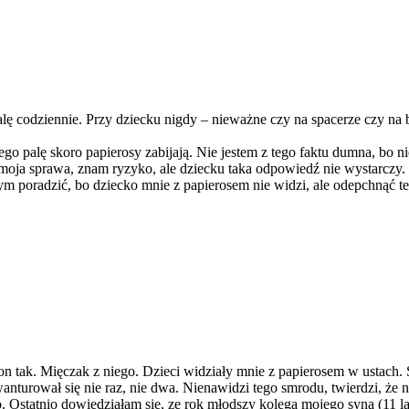
palę codziennie. Przy dziecku nigdy – nieważne czy na spacerze czy n
o palę skoro papierosy zabijają. Nie jestem z tego faktu dumna, bo ni
ja sprawa, znam ryzyko, ale dziecku taka odpowiedź nie wystarczy.
tym poradzić, bo dziecko mnie z papierosem nie widzi, ale odepchnąć te
on tak. Mięczak z niego. Dzieci widziały mnie z papierosem w ustach. 
nturował się nie raz, nie dwa. Nienawidzi tego smrodu, twierdzi, że ni
o. Ostatnio dowiedziałam się, ze rok młodszy kolega mojego syna (11 lat)