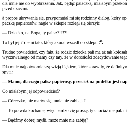
dla mnie nie do wyobrażenia. Jak, będąc palaczką, miałabym przekon
przed dziećmi.
à propos ukrywania się, przypomniał mi się rodzinny dialog, który op
paczkę papierosów, nagle w sklepie rozległ się okrzyk:
— Dziecko, na Boga, ty palisz?!?!?!
To był jej 75-letni tato, który akurat wszedł do sklepu 🙂
Trudno powiedzieć, czy fakt, że rodzic dziecka pali ma aż tak kolos
wyczuwalnego od mamy czy taty, że w dorosłości zdecydowanie tego
Dla mnie najpotworniejszą wizją i lękiem, które sprawiły, że defin
spyta:
— Mamo, dlaczego palisz papierosy, przecież na pudełku jest nap
Co miałabym jej odpowiedzieć?
— Córeczko, nie martw się, mnie nie zabijają?
— To prawda kochanie, więc bardzo cię proszę, ty chociaż nie pal: ni
— Bądźmy dobrej myśli, może mnie nie zabiją?