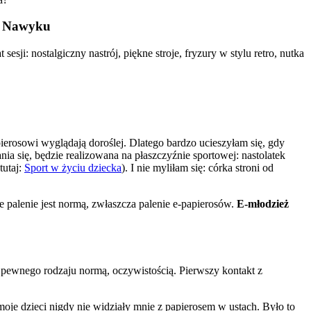
go Nawyku
sesji: nostalgiczny nastrój, piękne stroje, fryzury w stylu retro, nutka
erosowi wyglądają doroślej. Dlatego bardzo ucieszyłam się, gdy
a się, będzie realizowana na płaszczyźnie sportowej: nastolatek
tutaj:
Sport w życiu dziecka
). I nie myliłam się: córka stroni od
 palenie jest normą, zwłaszcza palenie e-papierosów.
E-młodzież
 pewnego rodzaju normą, oczywistością. Pierwszy kontakt z
moje dzieci nigdy nie widziały mnie z papierosem w ustach. Było to