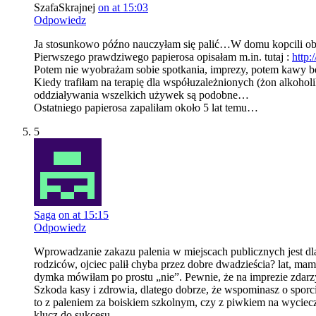
SzafaSkrajnej
on at 15:03
Odpowiedz
Ja stosunkowo późno nauczyłam się palić…W domu kopcili oboje
Pierwszego prawdziwego papierosa opisałam m.in. tutaj :
http:
Potem nie wyobrażam sobie spotkania, imprezy, potem kawy be
Kiedy trafiłam na terapię dla współuzależnionych (żon alkoho
oddziaływania wszelkich używek są podobne…
Ostatniego papierosa zapaliłam około 5 lat temu…
5
Saga
on at 15:15
Odpowiedz
Wprowadzanie zakazu palenia w miejscach publicznych jest dla m
rodziców, ojciec palił chyba przez dobre dwadzieścia? lat, ma
dymka mówiłam po prostu „nie”. Pewnie, że na imprezie zdarzyło
Szkoda kasy i zdrowia, dlatego dobrze, że wspominasz o sporci
to z paleniem za boiskiem szkolnym, czy z piwkiem na wycieczce
klucz do sukcesu.