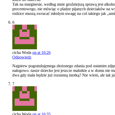
Tak na marginesie, według mnie groźniejszą sprawą jest alkoh
procentowego, nie mówiąc o pladze pijanych dzieciaków na wyc
rodzice muszą zwracać młodym uwagę na coś takiego jak „umi
6
cicha Woda
on at 16:26
Odpowiedz
Najpierw pogratulujęmega złożonego zdania pod ostatnim zdjęci
nałogowo. nasze dziecko jest jeszcze malutkie a w domu nie ma 
dwa gdy mała będzie już rozumną istotką? Nie wiem, ale tak jak 
7
cicha Woda
on at 16:35