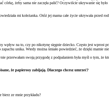
ać córkę, żeby sama nie zaczęła palić? Oczywiście ukrywanie się było
owiedziała mi koleżanka. Otóż jej mama całe życie ukrywała przed rodzi
alny wpływ na to, czy po nikotynę sięgnie dziecko. Często jest wprost
 zapachu unika. Wtedy można śmiało powiedzieć, że dzięki mamie nie 
itywnie przerwałam swoją przygodę z podpalaniem była myśl o tym, że 
isane, że papierosy zabijają. Dlaczego chcesz umrzeć?
e bierz ze mnie przykładu?