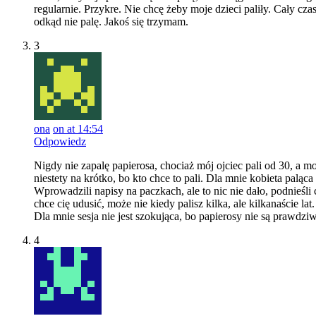
regularnie. Przykre. Nie chcę żeby moje dzieci paliły. Cały cza
odkąd nie palę. Jakoś się trzymam.
3
ona
on at 14:54
Odpowiedz
Nigdy nie zapalę papierosa, chociaż mój ojciec pali od 30, a m
niestety na krótko, bo kto chce to pali. Dla mnie kobieta paląca
Wprowadzili napisy na paczkach, ale to nic nie dało, podnieśli c
chce cię udusić, może nie kiedy palisz kilka, ale kilkanaście lat.
Dla mnie sesja nie jest szokująca, bo papierosy nie są prawdzi
4