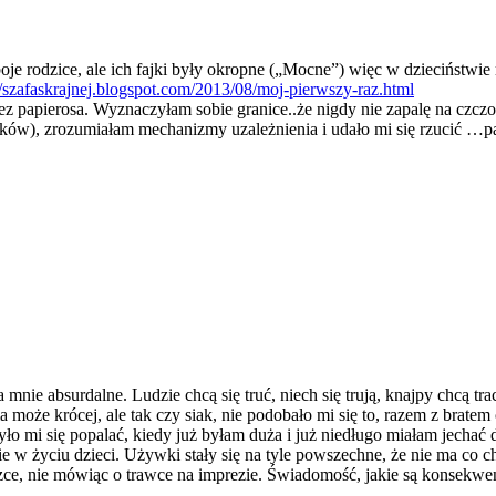
 rodzice, ale ich fajki były okropne („Mocne”) więc w dzieciństwie 
//szafaskrajnej.blogspot.com/2013/08/moj-pierwszy-raz.html
z papierosa. Wyznaczyłam sobie granice..że nigdy nie zapalę na czc
lików), zrozumiałam mechanizmy uzależnienia i udało mi się rzucić …p
nie absurdalne. Ludzie chcą się truć, niech się trują, knajpy chcą tr
ma może krócej, ale tak czy siak, nie podobało mi się to, razem z bra
 mi się popalać, kiedy już byłam duża i już niedługo miałam jechać do
e w życiu dzieci. Używki stały się na tyle powszechne, że nie ma co ch
, nie mówiąc o trawce na imprezie. Świadomość, jakie są konsekwencje b