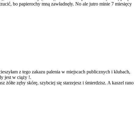
o rzucić, bo papierochy mną zawładnęły. No ale jutro minie 7 miesięcy
 cieszyłam z tego zakazu palenia w miejscach publicznych i klubach,
y jest w ciąży !.
z żółte zęby skórę, szybciej się starzejesz i śmierdzisz. A kaszel rano