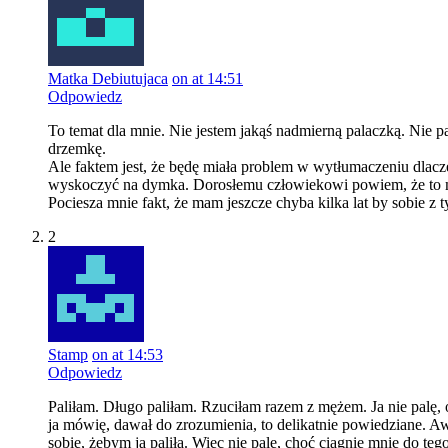
Matka Debiutujaca
on at 14:51
Odpowiedz
To temat dla mnie. Nie jestem jakąś nadmierną palaczką. Nie 
drzemkę.
Ale faktem jest, że będę miała problem w wytłumaczeniu dlaczeg
wyskoczyć na dymka. Dorosłemu człowiekowi powiem, że to mo
Pociesza mnie fakt, że mam jeszcze chyba kilka lat by sobie z 
2
Stamp
on at 14:53
Odpowiedz
Paliłam. Długo paliłam. Rzuciłam razem z mężem. Ja nie palę, 
ja mówię, dawał do zrozumienia, to delikatnie powiedziane. Awa
sobie, żebym ja paliła. Więc nie palę, choć ciągnie mnie do teg