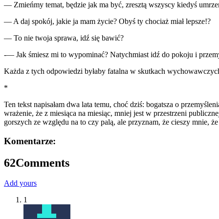
— Zmieńmy temat, będzie jak ma być, zresztą wszyscy kiedyś umrz
— A daj spokój, jakie ja mam życie? Obyś ty chociaż miał lepsze!?
— To nie twoja sprawa, idź się bawić?
-— Jak śmiesz mi to wypominać? Natychmiast idź do pokoju i przem
Każda z tych odpowiedzi byłaby fatalna w skutkach wychowawczych
*
Ten tekst napisałam dwa lata temu, choć dziś: bogatsza o przemyślen
wrażenie, że z miesiąca na miesiąc, mniej jest w przestrzeni publiczn
gorszych ze względu na to czy palą, ale przyznam, że cieszy mnie, że
Komentarze:
62
Comments
Add yours
1