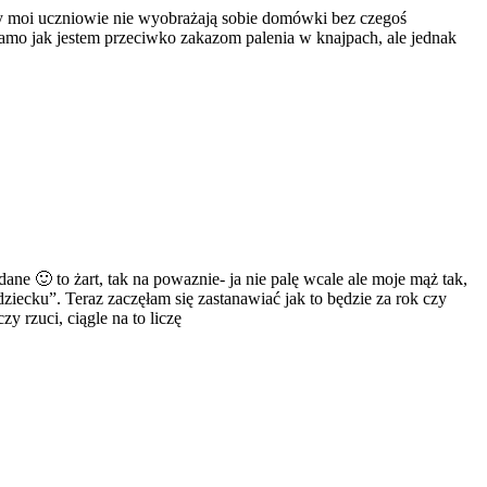
rzy moi uczniowie nie wyobrażają sobie domówki bez czegoś
samo jak jestem przeciwko zakazom palenia w knajpach, ale jednak
e 🙂 to żart, tak na powaznie- ja nie palę wcale ale moje mąż tak,
dziecku”. Teraz zaczęłam się zastanawiać jak to będzie za rok czy
y rzuci, ciągle na to liczę