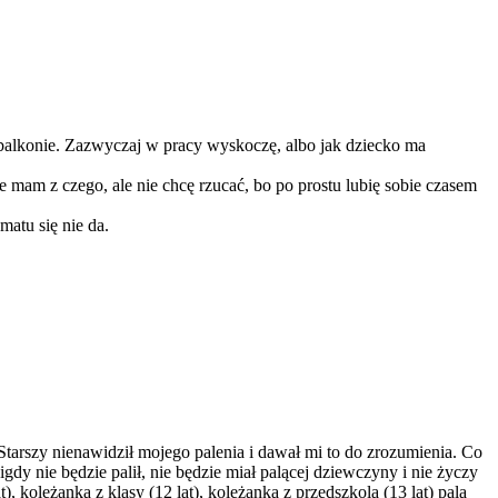
a balkonie. Zazwyczaj w pracy wyskoczę, albo jak dziecko ma
e mam z czego, ale nie chcę rzucać, bo po prostu lubię sobie czasem
matu się nie da.
Starszy nienawidził mojego palenia i dawał mi to do zrozumienia. Co
gdy nie będzie palił, nie będzie miał palącej dziewczyny i nie życzy
, koleżanka z klasy (12 lat), koleżanka z przedszkola (13 lat) palą