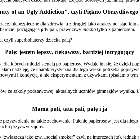
uty of an Ugly Addiction”, czyli Piękno Obrzydliwe
ące, niebezpieczne dla zdrowia, a z drugiej jako atrakcyjne, stąd klimat 
 bardziej pociągająca gdy pali, prawdziwy
macho
tylko z papierosem.
a, czyli superbohaterzy dziecka palą?
Palę: jestem lepszy, ciekawszy, bardziej intrygujący
 których młodzi sięgają po papierosy. Wydaje im się, że dzięki papi
am nadzieję, że charakterystyczna dla tego wieku potrzeba popisywani
towymi i kondycją, a nie eksperymentami z używkami (pisałam o tym 
legów ze szkoły podstawowej, aktualnych uczniów gimnazjów wynika, że
Mama pali, tata pali, palę i ja
przyzwolenie na takie zachowanie. Palenie papierosów jest dla niego
zapachu przyzwyczajony.
zwłaszcza jako tzw. „social smoker” czyli na imprezach itp), jednak 