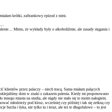
miałam krótki, zafirankowy epizod z nimi.
zo…
alenie… Mimo, że wykłady były o alkoholiźmie, ale zasady sięgania i
acić klientów przez palaczy – niech tracą. Sama miałam palących
tem oklejaliśmy dom w znaki z zakazem palenia. Kiedy mi proponowano
 innego miasta na studia, ale nigdy nie stało się to moim nałogiem.
ować młodzieży pod klosz, wcześniej czy później i tak się zetkną czy
ucha i łyka, nie tylko tu i teraz, ale też te długofalowe – to jest