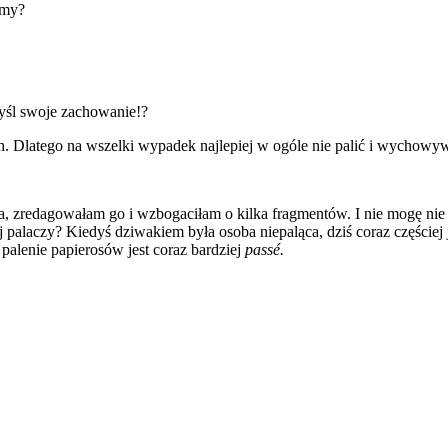
emy?
yśl swoje zachowanie!?
. Dlatego na wszelki wypadek najlepiej w ogóle nie palić i wychow
ia, zredagowałam go i wzbogaciłam o kilka fragmentów. I nie mogę nie 
ej palaczy? Kiedyś dziwakiem była osoba niepaląca, dziś coraz częściej 
 palenie papierosów jest coraz bardziej
passé.