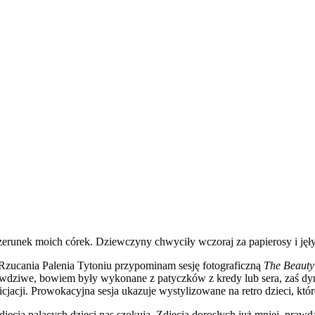
izerunek moich córek. Dziewczyny chwyciły wczoraj za papierosy i ję
ucania Palenia Tytoniu przypominam sesję fotograficzną
The Beauty
awdziwe, bowiem były wykonane z patyczków z kredy lub sera, zaś d
jacji. Prowokacyjna sesja ukazuje wystylizowane na retro dzieci, któr
djęcia palących dzieci nas szokują. Zdjęcia dorosłych już mniej, prawd