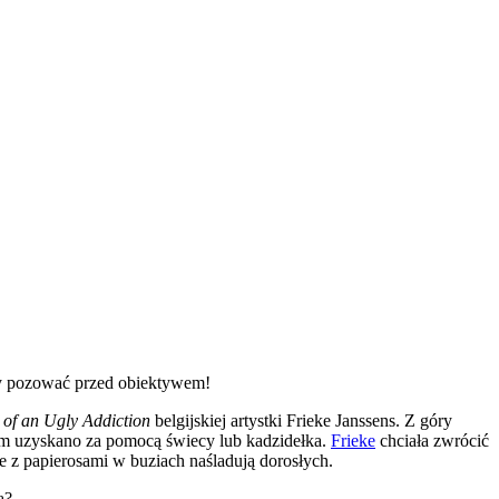
ły pozować przed obiektywem!
 of an Ugly Addiction
belgijskiej artystki Frieke Janssens. Z góry
ym uzyskano za pomocą świecy lub kadzidełka.
Frieke
chciała zwrócić
e z papierosami w buziach naśladują dorosłych.
a?