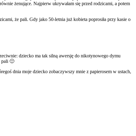
 równie żenujące. Najpierw ukrywałam się przed rodzicami, a potem
cami, że pali. Gdy jako 50-letnia już kobieta poprosiła przy kasie o
 przeciwnie: dziecko ma tak silną awersję do nikotynowego dymu
pali 🙂
któregoś dnia moje dziecko zobaczywszy mnie z papierosem w ustach,