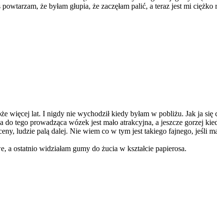
s powtarzam, że byłam głupia, że zaczęłam palić, a teraz jest mi ciężk
oże więcej lat. I nigdy nie wychodził kiedy byłam w pobliżu. Jak ja się
 a do tego prowadząca wózek jest mało atrakcyjna, a jeszcze gorzej kied
eny, ludzie palą dalej. Nie wiem co w tym jest takiego fajnego, jeśli mas
we, a ostatnio widziałam gumy do żucia w kształcie papierosa.