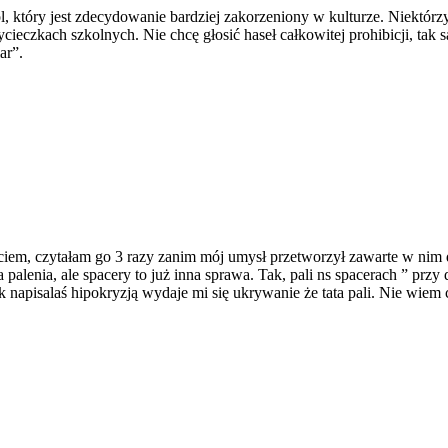
ol, który jest zdecydowanie bardziej zakorzeniony w kulturze. Niektó
ieczkach szkolnych. Nie chcę głosić haseł całkowitej prohibicji, tak 
ar”.
em, czytałam go 3 razy zanim mój umysł przetworzył zawarte w nim dan
palenia, ale spacery to już inna sprawa. Tak, pali ns spacerach ” przy 
napisalaś hipokryzją wydaje mi się ukrywanie że tata pali. Nie wiem cz