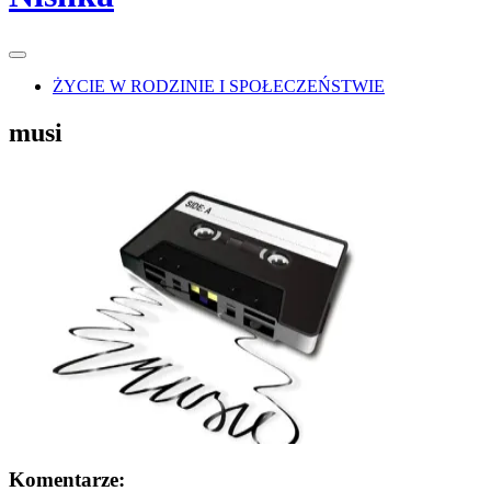
Main
Menu
navigation
ŻYCIE W RODZINIE I SPOŁECZEŃSTWIE
musi
Komentarze: