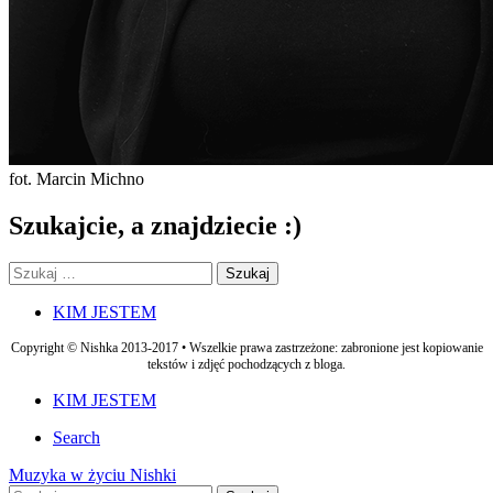
fot. Marcin Michno
Szukajcie, a znajdziecie :)
Szukaj:
Footer
KIM JESTEM
navigation
Copyright © Nishka 2013-2017 • Wszelkie prawa zastrzeżone: zabronione jest kopiowanie
tekstów i zdjęć pochodzących z bloga.
Secondary
KIM JESTEM
navigation
Search
Post
Muzyka w życiu Nishki