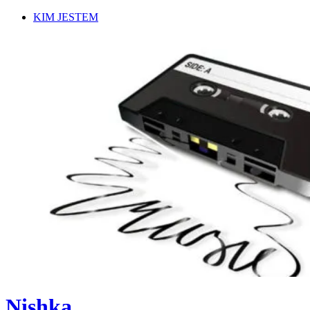
Skip
KIM JESTEM
to
content
Nishka