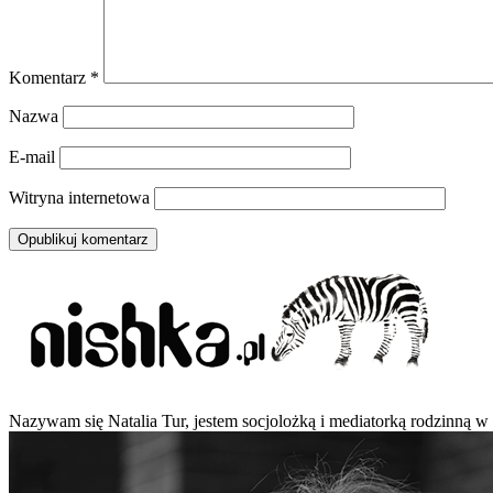
Komentarz
*
Nazwa
E-mail
Witryna internetowa
Nazywam się Natalia Tur, jestem socjolożką i mediatorką rodzinną w