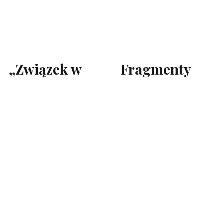
„Związek w
Fragmenty
kryzysie.
mojego
Rozstać się
audiobooka :)
czy być
razem?”
Natalia Tur
Natalia Tur „Związek na
zakręcie. Rozstać się czy być
razem?”
czytają Natalia Tur i Patryk
Ołdziejewski