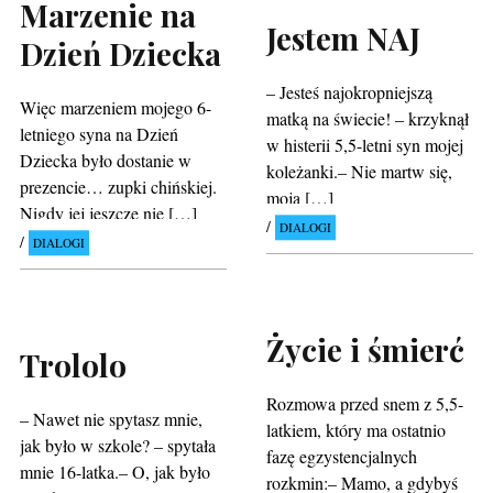
Marzenie na
Jestem NAJ
Dzień Dziecka
– Jesteś najokropniejszą
Więc marzeniem mojego 6-
matką na świecie! – krzyknął
letniego syna na Dzień
w histerii 5,5-letni syn mojej
Dziecka było dostanie w
koleżanki.– Nie martw się,
prezencie… zupki chińskiej.
moja […]
Nigdy jej jeszcze nie […]
DIALOGI
DIALOGI
Życie i śmierć
Trololo
Rozmowa przed snem z 5,5-
– Nawet nie spytasz mnie,
latkiem, który ma ostatnio
jak było w szkole? – spytała
fazę egzystencjalnych
mnie 16-latka.– O, jak było
rozkmin:– Mamo, a gdybyś