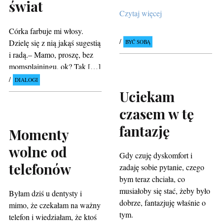
świat
Czytaj więcej
Córka farbuje mi włosy.
Dzielę się z nią jakąś sugestią
BYĆ SOBĄ
i radą.– Mamo, proszę, bez
momsplainingu, ok? Tak […]
DIALOGI
Uciekam
czasem w tę
fantazję
Momenty
wolne od
Gdy czuję dyskomfort i
telefonów
zadaję sobie pytanie, czego
bym teraz chciała, co
musiałoby się stać, żeby było
Byłam dziś u dentysty i
dobrze, fantazjuję właśnie o
mimo, że czekałam na ważny
tym.
telefon i wiedziałam, że ktoś