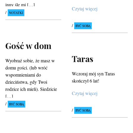
inny śle mi […]
Czytaj więcej
NOTATKI
BYĆ SOBĄ
Gość w dom
Taras
Wyobraź sobie, że masz w
domu gości. (lub wróć
Wczoraj mój syn Taras
wspomnieniami do
skończył 6 lat!
dzieciństwa, gdy Twoi
rodzice ich mieli). Siedzicie
Czytaj więcej
[…]
BYĆ SOBĄ
BYĆ SOBĄ