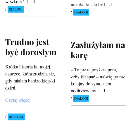
w szkole?– […]
umarła, to tato by […]
DIALOGI
DIALOGI
Trudno jest
Zasłużyłam na
być dorosłym
karę
Krótka historia ku mojej
– To już najwyższa pora,
nauczce, która zrodziła się,
żeby iść spać – mówię po raz
gdy miałam bardzo kiepski
kolejny do syna, a ten
dzień.
podirytowany […]
DIALOGI
Czytaj więcej
BYĆ SOBĄ