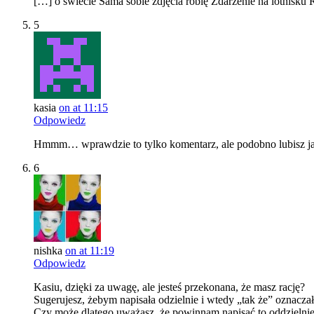
[…] o świecie Sama sobie zdjęcia robię Zdarzenie na lotnisku 
5
kasia
on at 11:15
Odpowiedz
Hmmm… wprawdzie to tylko komentarz, ale podobno lubisz jak 
6
nishka
on at 11:19
Odpowiedz
Kasiu, dzięki za uwagę, ale jesteś przekonana, że masz rację?
Sugerujesz, żebym napisała odzielnie i wtedy „tak że” oznaczał
Czy może dlatego uważasz, że powinnam napisać to oddzielnie 