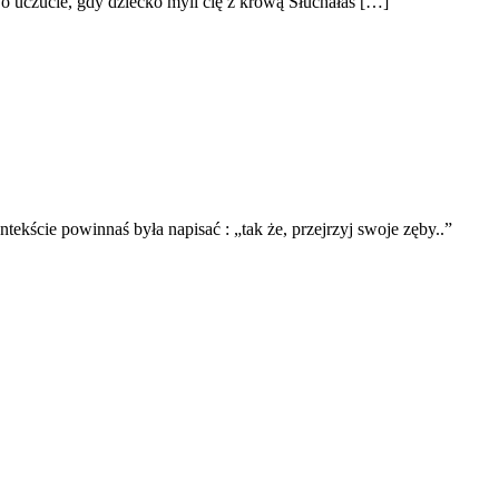
To uczucie, gdy dziecko myli cię z krową Słuchałaś […]
ście powinnaś była napisać : „tak że, przejrzyj swoje zęby..”