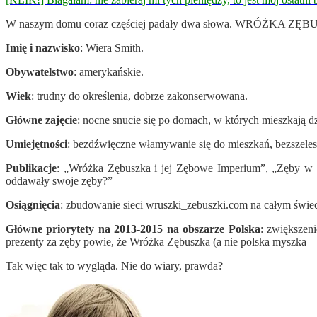
W naszym domu coraz częściej padały dwa słowa. WRÓŻKA ZĘBUSZKA.
Imię i nazwisko
: Wiera Smith.
Obywatelstwo
: amerykańskie.
Wiek
: trudny do określenia, dobrze zakonserwowana.
Główne zajęcie
: nocne snucie się po domach, w których mieszkają dzi
Umiejętności
: bezdźwięczne włamywanie się do mieszkań, bezszele
Publikacje
: „Wróżka Zębuszka i jej Zębowe Imperium”, „Zęby w 
oddawały swoje zęby?”
Osiągnięcia
: zbudowanie sieci wruszki_zebuszki.com na całym świe
Główne priorytety na 2013-2015 na obszarze Polska
: zwiększen
prezenty za zęby powie, że Wróżka Zębuszka (a nie polska myszka – 
Tak więc tak to wygląda. Nie do wiary, prawda?