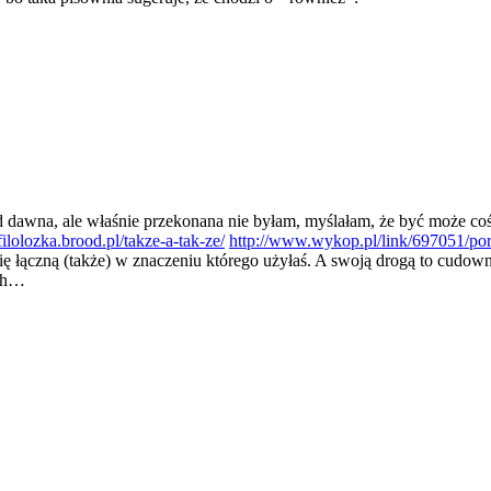
od dawna, ale właśnie przekonana nie byłam, myślałam, że być może co
/filolozka.brood.pl/takze-a-tak-ze/
http://www.wykop.pl/link/697051/por
ę łączną (także) w znaczeniu którego użyłaś. A swoją drogą to cudowne
ach…