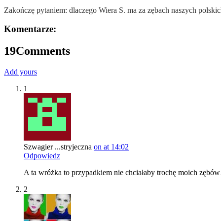
Zakończę pytaniem: dlaczego Wiera S. ma za zębach naszych polskich d
Komentarze:
19
Comments
Add yours
1
Szwagier ...stryjeczna
on at 14:02
Odpowiedz
A ta wróżka to przypadkiem nie chciałaby trochę moich zębó
2