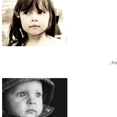
„Tęsk