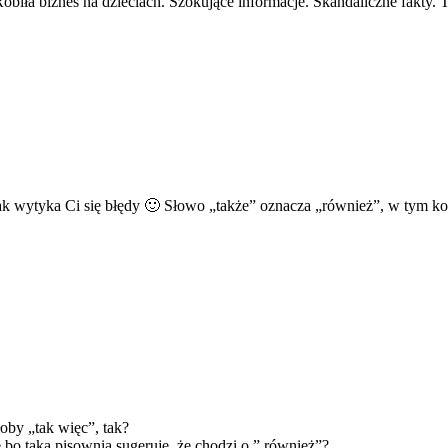
Robiła biznes na dzieciach. Szokujące informacje. Skandaliczne fakty. 
wytyka Ci się błędy 🙂 Słowo „także” oznacza „również”, w tym kontek
oby „tak więc”, tak?
bo taka pisownia sugeruje, że chodzi o ” również”?