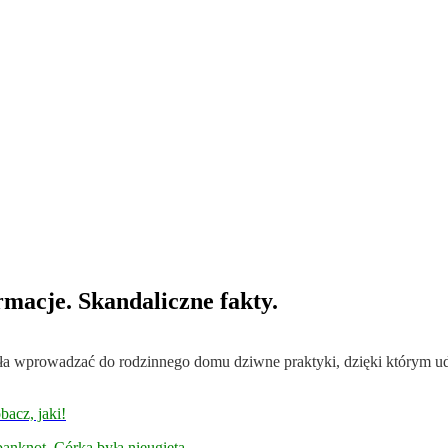
rmacje. Skandaliczne fakty.
zęła wprowadzać do rodzinnego domu dziwne praktyki, dzięki którym ud
bacz, jaki!
 banknot. Córka była nieugięta.