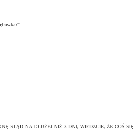
Zębuszka?”
 JAK ZNIKNĘ STĄD NA DŁUŻEJ NIŻ 3 DNI, WIEDZCIE, ŻE COŚ SIĘ