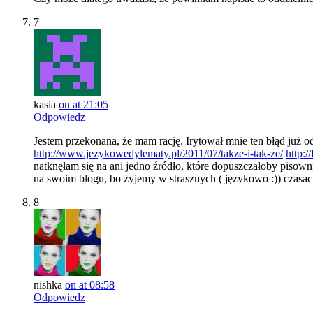
7
kasia
on at 21:05
Odpowiedz
Jestem przekonana, że mam rację. Irytował mnie ten błąd już 
http://www.jezykowedylematy.pl/2011/07/takze-i-tak-ze/
http:/
natknęłam się na ani jedno źródło, które dopuszczałoby pisowni
na swoim blogu, bo żyjemy w strasznych ( językowo :)) czas
8
nishka
on at 08:58
Odpowiedz