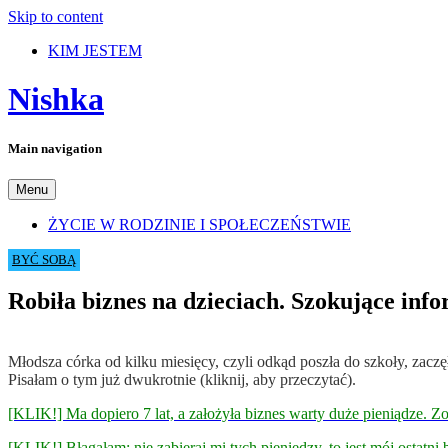
Skip to content
KIM JESTEM
Nishka
Main navigation
Menu
ŻYCIE W RODZINIE I SPOŁECZEŃSTWIE
BYĆ SOBĄ
Robiła biznes na dzieciach. Szokujące info
Młodsza córka od kilku miesięcy, czyli odkąd poszła do szkoły, zac
Pisałam o tym już dwukrotnie (kliknij, aby przeczytać).
[KLIK!] Ma dopiero 7 lat, a założyła biznes warty duże pieniądze. Zo
[KLIK!] Błagałam: nie zabieraj mi tych pieniędzy, to jest mój ostatni