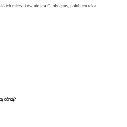
skich mleczaków nie jest Ci obojętny, polub ten tekst.
zą córką?