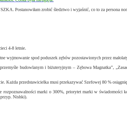
 Postanowiłam zrobić śledztwo i wyjaśnić, co to za persona non pr
eci 4-8 letnie.
stne wyjmowanie spod poduszek zębów pozostawionych przez małolaty 
przemyśle budowlanym i biżuteryjnym – Zębowa Magnatka”, „Zasada
cie. Każda przedstawicielka musi przekazywać Szefowej 80 % osiągni
ie rozpoznawalności marki o 300%, priorytet marki w świadomości kon
przyp. Nishki).