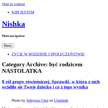
Skip to content
KIM JESTEM
Nishka
Main navigation
Menu
ŻYCIE W RODZINIE I SPOŁECZEŃSTWIE
Category Archive:
być rodzicem
NASTOLATKA
8 ról grupy rówieśniczej. Sprawdź, w którą z nich
wcieliło się Twoje dziecko i co z tego wynika
Photo by
Suhyeon Choi
on
Unsplash