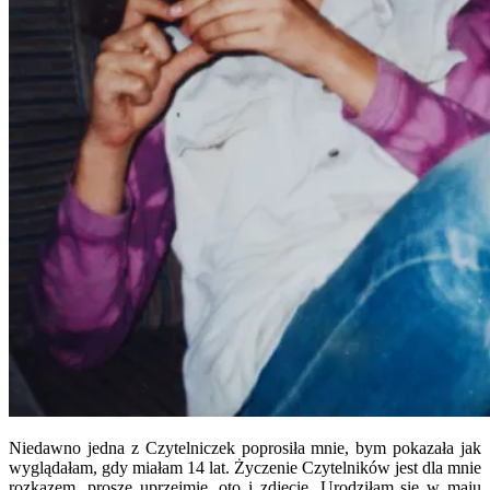
Niedawno jedna z Czytelniczek poprosiła mnie, bym pokazała jak
wyglądałam, gdy miałam 14 lat. Życzenie Czytelników jest dla mnie
rozkazem, proszę uprzejmie, oto i zdjęcie. Urodziłam się w maju