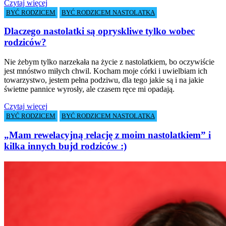
Czytaj więcej
BYĆ RODZICEM
BYĆ RODZICEM NASTOLATKA
Dlaczego nastolatki są opryskliwe tylko wobec
rodziców?
Nie żebym tylko narzekała na życie z nastolatkiem, bo oczywiście
jest mnóstwo miłych chwil. Kocham moje córki i uwielbiam ich
towarzystwo, jestem pełna podziwu, dla tego jakie są i na jakie
świetne pannice wyrosły, ale czasem ręce mi opadają.
Czytaj więcej
BYĆ RODZICEM
BYĆ RODZICEM NASTOLATKA
„Mam rewelacyjną relację z moim nastolatkiem” i
kilka innych bujd rodziców :)