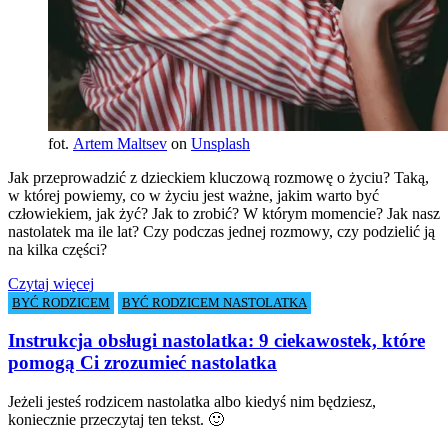
fot.
Artem Maltsev
on
Unsplash
Jak przeprowadzić z dzieckiem kluczową rozmowę o życiu? Taką,
w której powiemy, co w życiu jest ważne, jakim warto być
człowiekiem, jak żyć? Jak to zrobić? W którym momencie? Jak nasz
nastolatek ma ile lat? Czy podczas jednej rozmowy, czy podzielić ją
na kilka części?
Czytaj więcej
BYĆ RODZICEM
BYĆ RODZICEM NASTOLATKA
Instrukcja obsługi nastolatka: 9 ciekawostek, które
pomogą Ci zrozumieć nastolatka
Jeżeli jesteś rodzicem nastolatka albo kiedyś nim będziesz,
koniecznie przeczytaj ten tekst. 🙂