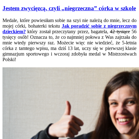
Jestem zwycięzcą, czyli „niegrzeczna” córka w szkole
Medale, które powiesiłam sobie na szyi nie należą do mnie, lecz do
mojej córki, bohaterki tekstu
Jak poradzić sobie z niegrzecznym
dzieckiem?
który został przeczytany przez, bagatela,
42 tysiące
56
tysięcy osób! Oznacza to, że co najmniej połowa z Was zajrzała do
mnie wtedy pierwszy raz. Możecie więc nie wiedzieć, że 5-letnia
córka z tamtego wpisu, ma dziś 13 lat, uczy się w pierwszej klasie
gimnazjum sportowego i wczoraj zdobyła medal w Mistrzostwach
Polski!