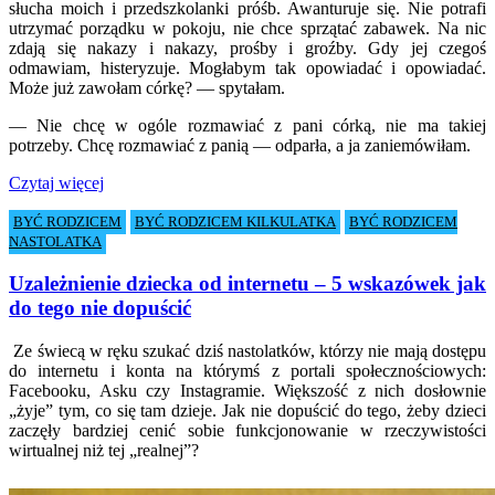
słucha moich i przedszkolanki próśb. Awanturuje się. Nie potrafi
utrzymać porządku w pokoju, nie chce sprzątać zabawek. Na nic
zdają się nakazy i nakazy, prośby i groźby. Gdy jej czegoś
odmawiam, histeryzuje. Mogłabym tak opowiadać i opowiadać.
Może już zawołam córkę? — spytałam.
— Nie chcę w ogóle rozmawiać z pani córką, nie ma takiej
potrzeby. Chcę rozmawiać z panią — odparła, a ja zaniemówiłam.
Czytaj więcej
BYĆ RODZICEM
BYĆ RODZICEM KILKULATKA
BYĆ RODZICEM
NASTOLATKA
Uzależnienie dziecka od internetu – 5 wskazówek jak
do tego nie dopuścić
Ze świecą w ręku szukać dziś nastolatków, którzy nie mają dostępu
do internetu i konta na którymś z portali społecznościowych:
Facebooku, Asku czy Instagramie. Większość z nich dosłownie
„żyje” tym, co się tam dzieje. Jak nie dopuścić do tego, żeby dzieci
zaczęły bardziej cenić sobie funkcjonowanie w rzeczywistości
wirtualnej niż tej „realnej”?