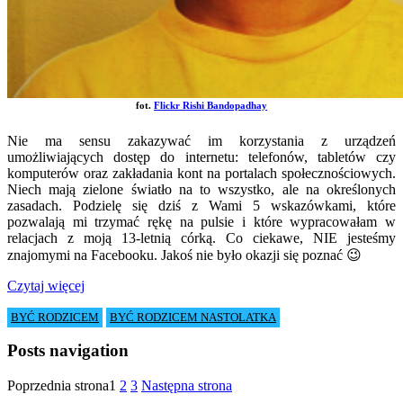
fot.
Flickr Rishi Bandopadhay
Nie ma sensu zakazywać im korzystania z urządzeń
umożliwiających dostęp do internetu: telefonów, tabletów czy
komputerów oraz zakładania kont na portalach społecznościowych.
Niech mają zielone światło na to wszystko, ale na określonych
zasadach. Podzielę się dziś z Wami 5 wskazówkami, które
pozwalają mi trzymać rękę na pulsie i które wypracowałam w
relacjach z moją 13-letnią córką. Co ciekawe, NIE jesteśmy
znajomymi na Facebooku. Jakoś nie było okazji się poznać 😉
Czytaj więcej
BYĆ RODZICEM
BYĆ RODZICEM NASTOLATKA
Posts navigation
Poprzednia strona
1
2
3
Następna strona