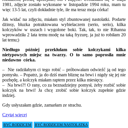
1981, zdjęcie zostało wykonane w listopadzie 1994 roku, mam tu
więc 13-5 lat, czyli dokładnie tyle, ile ma teraz moja córka!
Jak widać na zdjęciu, miałam styl zbuntowanej nastolatki. Podarte
dżinsy, bluzka potraktowana wybielaczem (serio, serio), kilka
kolczyków w uszach i wygolone boki. Tak, tak, to nie Rihanna
wprowadziła 2 lata temu modę na taką fryzurę, ja już to robiłam 20
lat temu;)
Niedługo później przekłułam sobie kolczykami kilka
nietypowych miejsc na twarzy. O to samo poprosiła mnie
niedawno córka.
– Nie radziłabym ci tego robić – próbowałam odwieźć ją od tego
pomysłu. – Popatrz, ja do dziś mam bliznę na brwi i nigdy się jej nie
pozbędę, a kolczyk miałam raptem przez kilka miesięcy.
– Na brwi?! O rany, co za beznadziejny pomysł, żeby rozbić sobie
kolczyk na brwi! Ja chcę zrobić sobie kolczyk zupełnie gdzie
indziej.
Gdy usłyszałam gdzie, zamarłam ze strachu.
Czytaj więcej
BYĆ RODZICEM
BYĆ RODZICEM NASTOLATKA