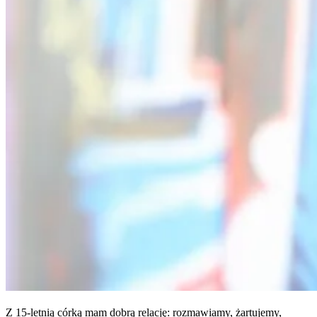
Z 15-letnią córką mam dobrą relację: rozmawiamy, żartujemy,