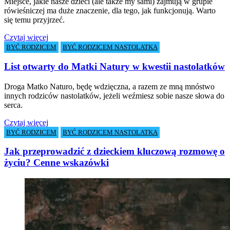
Miejsce, jakie nasze dzieci (ale także my sami) zajmują w grupie
rówieśniczej ma duże znaczenie, dla tego, jak funkcjonują. Warto
się temu przyjrzeć.
Czytaj więcej
BYĆ RODZICEM
BYĆ RODZICEM NASTOLATKA
List otwarty do Matki Natury w kwestii nastolatków
Droga Matko Naturo, będę wdzięczna, a razem ze mną mnóstwo
innych rodziców nastolatków, jeżeli weźmiesz sobie nasze słowa do
serca.
Czytaj więcej
BYĆ RODZICEM
BYĆ RODZICEM NASTOLATKA
Jak przeprowadzić z dzieckiem kluczową rozmowę o
życiu? Cenne wskazówki