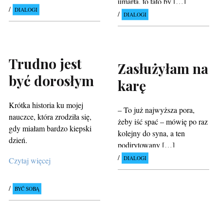
umarła, to tato by […]
DIALOGI
DIALOGI
Trudno jest
Zasłużyłam na
być dorosłym
karę
Krótka historia ku mojej
– To już najwyższa pora,
nauczce, która zrodziła się,
żeby iść spać – mówię po raz
gdy miałam bardzo kiepski
kolejny do syna, a ten
dzień.
podirytowany […]
DIALOGI
Czytaj więcej
BYĆ SOBĄ