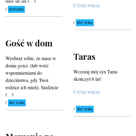
inny śle mi […]
Czytaj więcej
NOTATKI
BYĆ SOBĄ
Gość w dom
Taras
Wyobraź sobie, że masz w
domu gości. (lub wróć
Wczoraj mój syn Taras
wspomnieniami do
skończył 6 lat!
dzieciństwa, gdy Twoi
rodzice ich mieli). Siedzicie
Czytaj więcej
[…]
BYĆ SOBĄ
BYĆ SOBĄ