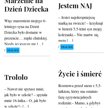
Marzenie na
Jestem NAJ
Dzień Dziecka
– Jesteś najokropniejszą
Więc marzeniem mojego 6-
matką na świecie! – krzyknął
letniego syna na Dzień
w histerii 5,5-letni syn mojej
Dziecka było dostanie w
koleżanki.– Nie martw się,
prezencie… zupki chińskiej.
moja […]
Nigdy jej jeszcze nie […]
DIALOGI
DIALOGI
Życie i śmierć
Trololo
Rozmowa przed snem z 5,5-
– Nawet nie spytasz mnie,
latkiem, który ma ostatnio
jak było w szkole? – spytała
fazę egzystencjalnych
mnie 16-latka.– O, jak było
rozkmin:– Mamo, a gdybyś
w szkole?– […]