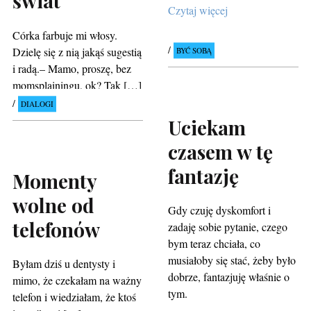
świat
Czytaj więcej
Córka farbuje mi włosy.
Dzielę się z nią jakąś sugestią
BYĆ SOBĄ
i radą.– Mamo, proszę, bez
momsplainingu, ok? Tak […]
DIALOGI
Uciekam
czasem w tę
fantazję
Momenty
wolne od
Gdy czuję dyskomfort i
telefonów
zadaję sobie pytanie, czego
bym teraz chciała, co
musiałoby się stać, żeby było
Byłam dziś u dentysty i
dobrze, fantazjuję właśnie o
mimo, że czekałam na ważny
tym.
telefon i wiedziałam, że ktoś