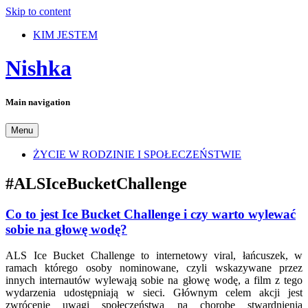
Skip to content
KIM JESTEM
Nishka
Main navigation
Menu
ŻYCIE W RODZINIE I SPOŁECZEŃSTWIE
#ALSIceBucketChallenge
Co to jest Ice Bucket Challenge i czy warto wylewać
sobie na głowę wodę?
ALS Ice Bucket Challenge to internetowy viral, łańcuszek, w
ramach którego osoby nominowane, czyli wskazywane przez
innych internautów wylewają sobie na głowę wodę, a film z tego
wydarzenia udostępniają w sieci. Głównym celem akcji jest
zwrócenie uwagi społeczeństwa na chorobę stwardnienia