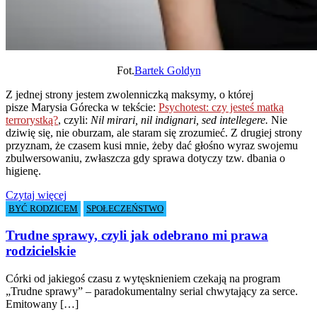
Fot.
Bartek Goldyn
Z jednej strony jestem zwolenniczką maksymy, o której
pisze Marysia Górecka w tekście:
Psychotest: czy jesteś matką
terrorystką?
, czyli:
Nil mirari, nil indignari, sed intellegere.
Nie
dziwię się, nie oburzam, ale staram się zrozumieć. Z drugiej strony
przyznam, że czasem kusi mnie, żeby dać głośno wyraz swojemu
zbulwersowaniu, zwłaszcza gdy sprawa dotyczy tzw. dbania o
higienę.
Czytaj więcej
BYĆ RODZICEM
SPOŁECZEŃSTWO
Trudne sprawy, czyli jak odebrano mi prawa
rodzicielskie
Córki od jakiegoś czasu z wytęsknieniem czekają na program
„Trudne sprawy” – paradokumentalny serial chwytający za serce.
Emitowany […]