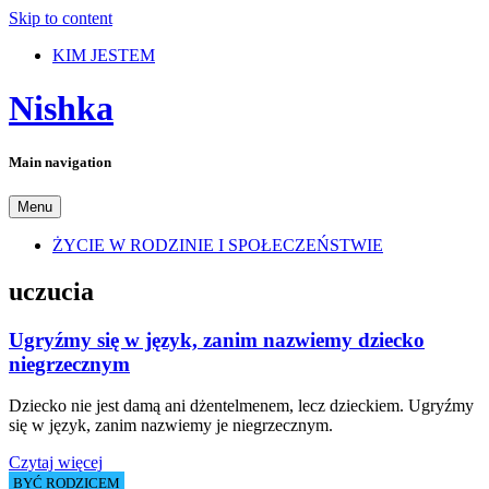
Skip to content
KIM JESTEM
Nishka
Main navigation
Menu
ŻYCIE W RODZINIE I SPOŁECZEŃSTWIE
uczucia
Ugryźmy się w język, zanim nazwiemy dziecko
niegrzecznym
Dziecko nie jest damą ani dżentelmenem, lecz dzieckiem. Ugryźmy
się w język, zanim nazwiemy je niegrzecznym.
Czytaj więcej
BYĆ RODZICEM