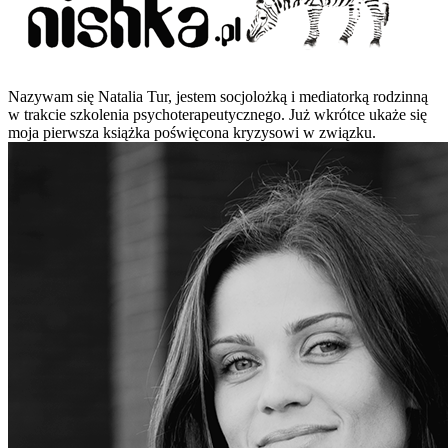
Nazywam się Natalia Tur, jestem socjolożką i mediatorką rodzinną
w trakcie szkolenia psychoterapeutycznego. Już wkrótce ukaże się
moja pierwsza książka poświęcona kryzysowi w związku.