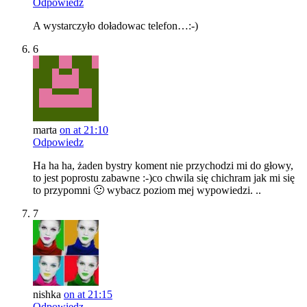
Odpowiedz
A wystarczyło doładowac telefon…:-)
6
marta
on at 21:10
Odpowiedz
Ha ha ha, żaden bystry koment nie przychodzi mi do głowy,
to jest poprostu zabawne :-)co chwila się chichram jak mi się
to przypomni 🙂 wybacz poziom mej wypowiedzi. ..
7
nishka
on at 21:15
Odpowiedz