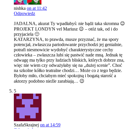
nishka
on at 11:42
Odpowiedz
JADALNA, akurat Ty wpadłabyś: nie bądż taka skromna 😉
PROJEKT LONDYN vel Mariusz 😉 – otóż tak, od i do
przyjaciela 🙂
KATARZYNA, to prawda, musze przyznać, że ma spory
potencjał, zwłaszcza pariodowanie przychodzi jej genialnie,
potrafi niesmowicie wydobyć charakterystyczne cechy
człowieka – zwłaszcza lubi się pastwić nade mną. Jednak tę
odwagę ma tylko przy ludziach bliskich, których dobrze zna,
więc nie wiem czy odważyłaby się na „dużej scenie”. Choć
na szkolne kółko teatralne chodzi… Może co z tego będzie.
Byłoby miło, chciabym mieć spokojną i bogatą starość a
aktorzy podobno nieźle zarabiają… 😉
5
SzafaSkrajnej
on at 14:59