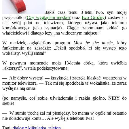
Jakiś czas temu 3-letni Iwo, syn mojej
przyjaciółki (
Czy wyglądam męsko?
oraz
Iwo Groźny
) zostawił u
nas swój pilot od telewizora, którego używa jako telefonu
komórkowego (taka sytuacja). Ciągle zapominam oddać go
właścicielowi i dlatego leży „na widocznym miejscu.”
W niedzielę oglądaliśmy program
Must be the music
, który
funkcjonuje na zasadzie: „Jeżeli spodobał ci się występ tego
wokalisty, wyślij smsa!”
W pewnym momencie moja 13-letnia córka, która uwielbia
„aktorzyć”, wstała podekscytowana:
— Ale dobry występ! — krzyknęła i zaczęła klaskać, wpatrzona w
monitor telewizora. — Tak mi się spodobała ta wokalistka, że zaraz
wyślę na nią smsa!
(po namyśle, coś sobie uświadomiła i rzekła głośno, NIBY do
siebie)
— W sumie trochę żal mi pieniędzy, bo mama w ogóle mi ostatnio
nie doładowuje konta… Ale wyślę z telefonu Iwa!
Tagi:
dialog z kilkulatką
,
telefon