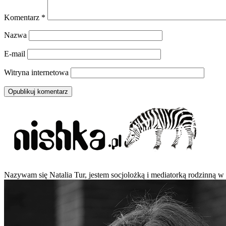
Komentarz
*
Nazwa
E-mail
Witryna internetowa
Nazywam się Natalia Tur, jestem socjolożką i mediatorką rodzinną w