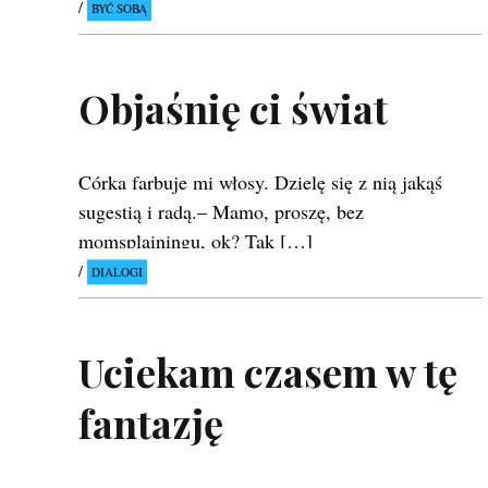
BYĆ SOBĄ
Objaśnię ci świat
Córka farbuje mi włosy. Dzielę się z nią jakąś
sugestią i radą.– Mamo, proszę, bez
momsplainingu, ok? Tak […]
DIALOGI
Uciekam czasem w tę
fantazję