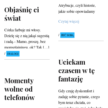
Atrybucje, czyli historie,
Objaśnię ci
jakie sobie opowiadamy
świat
Czytaj więcej
Córka farbuje mi włosy.
Dzielę się z nią jakąś sugestią
BYĆ SOBĄ
i radą.– Mamo, proszę, bez
momsplainingu, ok? Tak […]
DIALOGI
Uciekam
czasem w tę
fantazję
Momenty
wolne od
Gdy czuję dyskomfort i
telefonów
zadaję sobie pytanie, czego
bym teraz chciała, co
musiałoby się stać, żeby było