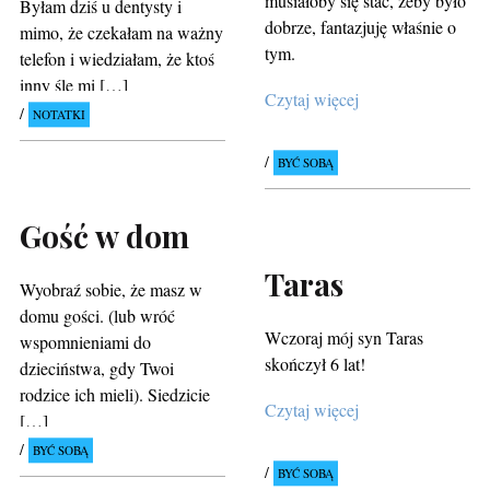
Byłam dziś u dentysty i
dobrze, fantazjuję właśnie o
mimo, że czekałam na ważny
tym.
telefon i wiedziałam, że ktoś
inny śle mi […]
Czytaj więcej
NOTATKI
BYĆ SOBĄ
Gość w dom
Taras
Wyobraź sobie, że masz w
domu gości. (lub wróć
Wczoraj mój syn Taras
wspomnieniami do
skończył 6 lat!
dzieciństwa, gdy Twoi
rodzice ich mieli). Siedzicie
Czytaj więcej
[…]
BYĆ SOBĄ
BYĆ SOBĄ