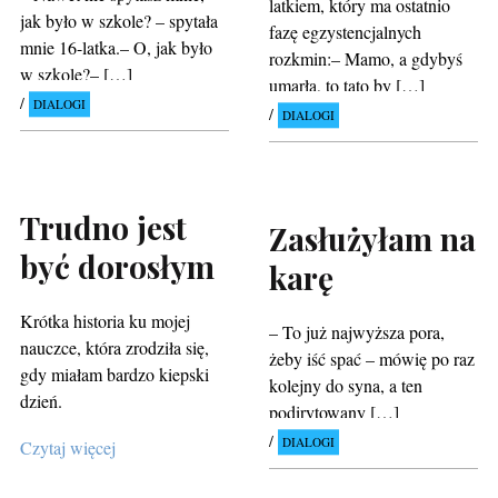
latkiem, który ma ostatnio
jak było w szkole? – spytała
fazę egzystencjalnych
mnie 16-latka.– O, jak było
rozkmin:– Mamo, a gdybyś
w szkole?– […]
umarła, to tato by […]
DIALOGI
DIALOGI
Trudno jest
Zasłużyłam na
być dorosłym
karę
Krótka historia ku mojej
– To już najwyższa pora,
nauczce, która zrodziła się,
żeby iść spać – mówię po raz
gdy miałam bardzo kiepski
kolejny do syna, a ten
dzień.
podirytowany […]
DIALOGI
Czytaj więcej