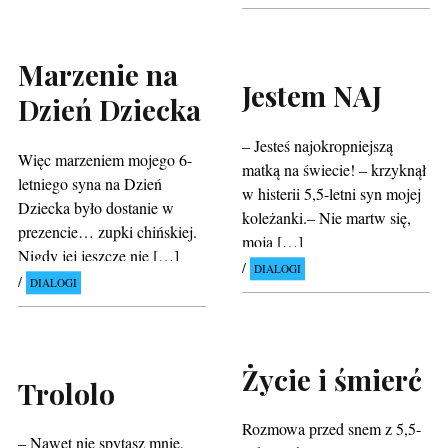
Marzenie na
Jestem NAJ
Dzień Dziecka
– Jesteś najokropniejszą
Więc marzeniem mojego 6-
matką na świecie! – krzyknął
letniego syna na Dzień
w histerii 5,5-letni syn mojej
Dziecka było dostanie w
koleżanki.– Nie martw się,
prezencie… zupki chińskiej.
moja […]
Nigdy jej jeszcze nie […]
DIALOGI
DIALOGI
Życie i śmierć
Trololo
Rozmowa przed snem z 5,5-
– Nawet nie spytasz mnie,