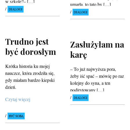
w szkole?– […]
umarła, to tato by […]
DIALOGI
DIALOGI
Trudno jest
Zasłużyłam na
być dorosłym
karę
Krótka historia ku mojej
– To już najwyższa pora,
nauczce, która zrodziła się,
żeby iść spać – mówię po raz
gdy miałam bardzo kiepski
kolejny do syna, a ten
dzień.
podirytowany […]
DIALOGI
Czytaj więcej
BYĆ SOBĄ