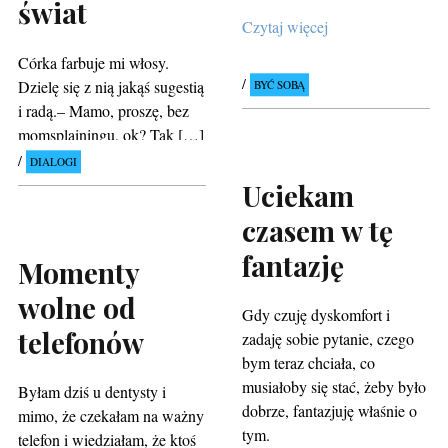
świat
Czytaj więcej
Córka farbuje mi włosy.
Dzielę się z nią jakąś sugestią
BYĆ SOBĄ
i radą.– Mamo, proszę, bez
momsplainingu, ok? Tak […]
DIALOGI
Uciekam
czasem w tę
fantazję
Momenty
wolne od
Gdy czuję dyskomfort i
telefonów
zadaję sobie pytanie, czego
bym teraz chciała, co
musiałoby się stać, żeby było
Byłam dziś u dentysty i
dobrze, fantazjuję właśnie o
mimo, że czekałam na ważny
tym.
telefon i wiedziałam, że ktoś