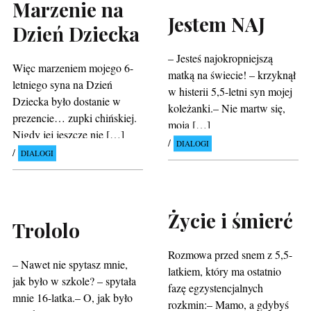
Marzenie na
Jestem NAJ
Dzień Dziecka
– Jesteś najokropniejszą
Więc marzeniem mojego 6-
matką na świecie! – krzyknął
letniego syna na Dzień
w histerii 5,5-letni syn mojej
Dziecka było dostanie w
koleżanki.– Nie martw się,
prezencie… zupki chińskiej.
moja […]
Nigdy jej jeszcze nie […]
DIALOGI
DIALOGI
Życie i śmierć
Trololo
Rozmowa przed snem z 5,5-
– Nawet nie spytasz mnie,
latkiem, który ma ostatnio
jak było w szkole? – spytała
fazę egzystencjalnych
mnie 16-latka.– O, jak było
rozkmin:– Mamo, a gdybyś