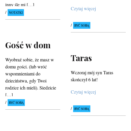
inny śle mi […]
Czytaj więcej
NOTATKI
BYĆ SOBĄ
Gość w dom
Taras
Wyobraź sobie, że masz w
domu gości. (lub wróć
Wczoraj mój syn Taras
wspomnieniami do
skończył 6 lat!
dzieciństwa, gdy Twoi
rodzice ich mieli). Siedzicie
Czytaj więcej
[…]
BYĆ SOBĄ
BYĆ SOBĄ