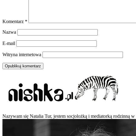
Komentarz
*
Nazwa
E-mail
Witryna internetowa
Nazywam się Natalia Tur, jestem socjolożką i mediatorką rodzinną w