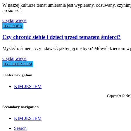
W naszej kulturze temat umierania jest wypierany, odsuwany, czynim
na śmierć
.
Czytaj więcej
BYĆ SOBĄ
Czy chronić siebie i dzieci przed tematem śmierci?
Myśleć o śmierci czy udawać, jakby jej nie było? Mówić dzieciom wpro
Czytaj więcej
BYĆ RODZICEM
Footer navigation
KIM JESTEM
Copyright © Nish
Secondary navigation
KIM JESTEM
Search