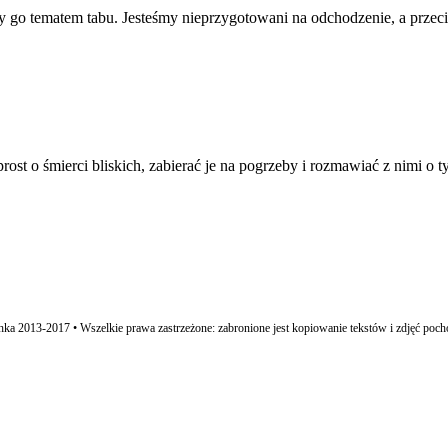
y go tematem tabu. Jesteśmy nieprzygotowani na odchodzenie, a przec
st o śmierci bliskich, zabierać je na pogrzeby i rozmawiać z nimi o t
ka 2013-2017 • Wszelkie prawa zastrzeżone: zabronione jest kopiowanie tekstów i zdjęć poch