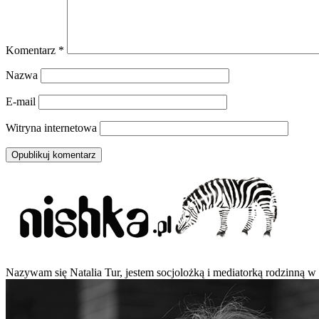
Komentarz
*
Nazwa
E-mail
Witryna internetowa
Nazywam się Natalia Tur, jestem socjolożką i mediatorką rodzinną w