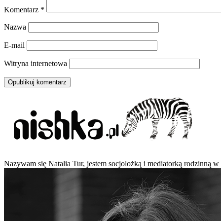
Komentarz
*
Nazwa
E-mail
Witryna internetowa
Nazywam się Natalia Tur, jestem socjolożką i mediatorką rodzinną w