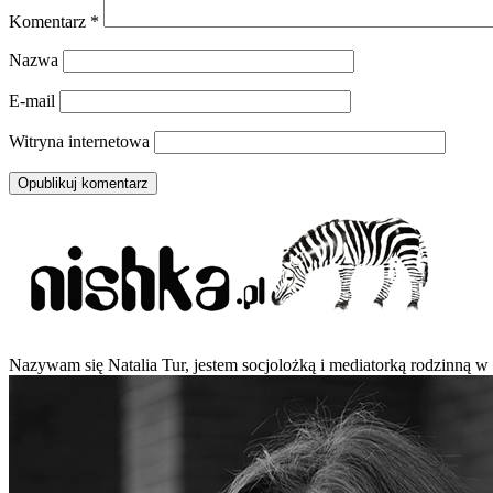
Komentarz
*
Nazwa
E-mail
Witryna internetowa
Nazywam się Natalia Tur, jestem socjolożką i mediatorką rodzinną w