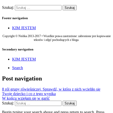
Szukaj:
Footer navigation
KIM JESTEM
Copyright © Nishka 2013-2017 • Wszelkie prawa zastrzeżone: zabronione jest kopiowanie
tekstów i zdjęć pochodzących z bloga.
Secondary navigation
KIM JESTEM
Search
Post navigation
8 ról grupy rówieśniczej. Sprawdź, w którą z nich wcieliło się
Twoje dziecko i co z tego wynika
W końcu wzięłam się w garść
Szukaj:
Begin typing your search above and press return to search. Press