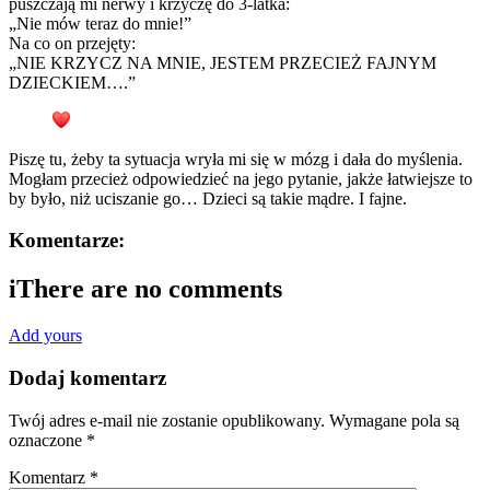
puszczają mi nerwy i krzyczę do 3-latka:
„Nie mów teraz do mnie!”
Na co on przejęty:
„NIE KRZYCZ NA MNIE, JESTEM PRZECIEŻ FAJNYM
DZIECKIEM….”
Piszę tu, żeby ta sytuacja wryła mi się w mózg i dała do myślenia.
Mogłam przecież odpowiedzieć na jego pytanie, jakże łatwiejsze to
by było, niż uciszanie go… Dzieci są takie mądre. I fajne.
Komentarze:
i
There are no comments
Add yours
Dodaj komentarz
Twój adres e-mail nie zostanie opublikowany.
Wymagane pola są
oznaczone
*
Komentarz
*