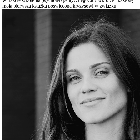
w trakcie szkolenia psychoterapeutycznego. Już wkrótce ukaże się
moja pierwsza książka poświęcona kryzysowi w związku.