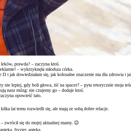
a leków, prawda? – zaczyna ktoś.
 reklamie! – wykrzyknęła młodsza córka.
 D i jak dowiedziałam się, jak kolosalne znaczenie ma dla zdrowia i j
y nie lepiej, gdy boli głowa, iść na spacer? – pyta retorycznie moja te
kują nasz mózg: nie czujemy go – dodaje ktoś.
aczyna opowieść tato.
ilka lat temu rozwiedli się, ale mają ze sobą dobre relacje.
? – zwrócił się do mojej aktualnej mamy. 😉
pteka, fryzjer, apteka.