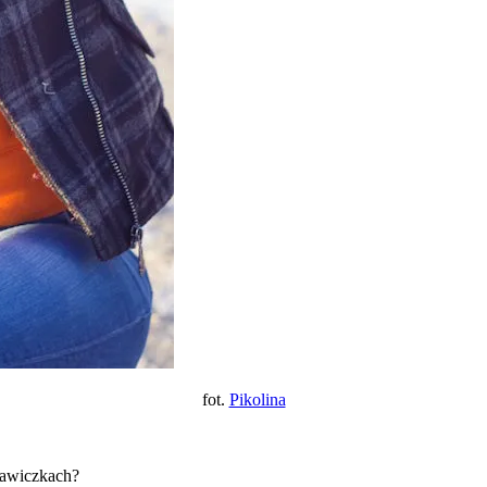
fot.
Pikolina
ękawiczkach?