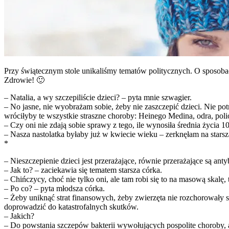
Przy świątecznym stole unikaliśmy tematów politycznych. O sposob
Zdrowie! 🙂
– Natalia, a wy szczepiliście dzieci? – pyta mnie szwagier.
– No jasne, nie wyobrażam sobie, żeby nie zaszczepić dzieci. Nie pot
wróciłyby te wszystkie straszne choroby: Heinego Medina, odra, polio
– Czy oni nie zdają sobie sprawy z tego, ile wynosiła średnia życia 10
– Nasza nastolatka byłaby już w kwiecie wieku – zerknęłam na stars
*
– Nieszczepienie dzieci jest przerażające, równie przerażające są an
– Jak to? – zaciekawia się tematem starsza córka.
– Chińczycy, choć nie tylko oni, ale tam robi się to na masową skalę, 
– Po co? – pyta młodsza córka.
– Żeby uniknąć strat finansowych, żeby zwierzęta nie rozchorowały się
doprowadzić do katastrofalnych skutków.
– Jakich?
– Do powstania szczepów bakterii wywołujących pospolite choroby, a