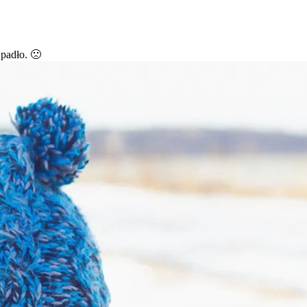
 padło. 🙁