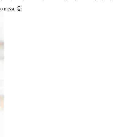
go męża. 🙂