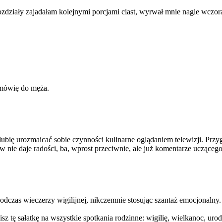
rozdziały zajadałam kolejnymi porcjami ciast, wyrwał mnie nagle wczora
– mówię do męża.
ię urozmaicać sobie czynności kulinarne oglądaniem telewizji. Przy
nie daje radości, ba, wprost przeciwnie, ale już komentarze uczącego
podczas wieczerzy wigilijnej, nikczemnie stosując szantaż emocjonalny. 
 tę sałatkę na wszystkie spotkania rodzinne: wigilię, wielkanoc, urodzi