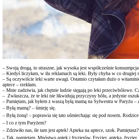
– Swoją drogą, to straszne, jak wysoka jest współcześnie konsumpcj
– Kiedyś liczyłam, w ilu reklamach są leki. Były chyba w co drugiej
– Są oczywiście leki warte uwagi. Ostatnio czytałam dużo o witaminie
aptece – rzekłam.
– Mnie zadziwia, jak chętnie ludzie sięgają po leki przeciwbólowe. Cz
– Zwłaszcza, że te leki nie likwidują przyczyny bólu, a jedynie oszu
– Pamiętam, jak byłem z waszą byłą mamą na Sylwestra w Paryżu – z
– Byłą mamą? – śmieję się.
– Byłą żoną! – poprawia się tato uśmiechając się pod nosem. Rodzice k
– I co z tym Paryżem?
– Zdziwiło nas, ile tam jest aptek! Apteka na aptece, szok. Pamiętasz
– Tak, pamiętam. Mnóstwo aptek i fryzjerów. Fryzjer, apteka, fryzjer, a