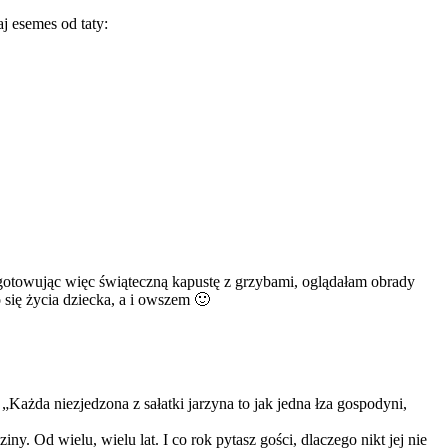
j esemes od taty:
gotowując więc świąteczną kapustę z grzybami, oglądałam obrady
 się życia dziecka, a i owszem 🙂
„Każda niezjedzona z sałatki jarzyna to jak jedna łza gospodyni,
ny. Od wielu, wielu lat. I co rok pytasz gości, dlaczego nikt jej nie