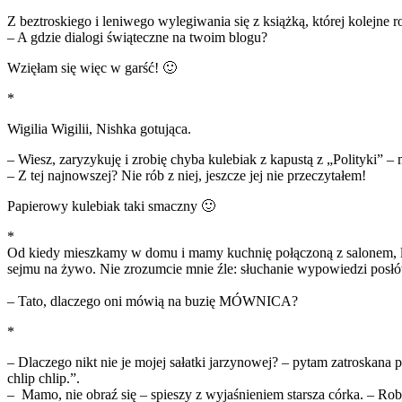
Z beztroskiego i leniwego wylegiwania się z książką, której kolejne 
– A gdzie dialogi świąteczne na twoim blogu?
Wzięłam się więc w garść! 🙂
*
Wigilia Wigilii, Nishka gotująca.
– Wiesz, zaryzykuję i zrobię chyba kulebiak z kapustą z „Polityki” 
– Z tej najnowszej? Nie rób z niej, jeszcze jej nie przeczytałem!
Papierowy kulebiak‬
taki smaczny‬ 🙂
*
Od kiedy mieszkamy w domu i mamy kuchnię połączoną z salonem, lub
sejmu na żywo. Nie zrozumcie mnie źle: słuchanie wypowiedzi posłów 
– Tato, dlaczego oni mówią na buzię MÓWNICA?
*
– Dlaczego nikt nie je mojej sałatki jarzynowej? – pytam zatroskana 
chlip chlip.”.
– Mamo, nie obraź się – spieszy z wyjaśnieniem starsza córka. – Robisz