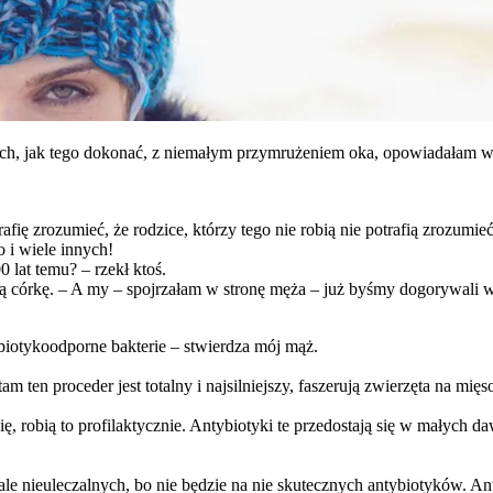
ach, jak tego dokonać, z niemałym przymrużeniem oka, opowiadałam 
rafię zrozumieć, że rodzice, którzy tego nie robią nie potrafią zrozum
 i wiele innych!
0 lat temu? – rzekł ktoś.
zą córkę. – A my – spojrzałam w stronę męża – już byśmy dogorywali w
tybiotykoodporne bakterie – stwierdza mój mąż.
tam ten proceder jest totalny i najsilniejszy, faszerują zwierzęta na mi
, robią to profilaktycznie. Antybiotyki te przedostają się w małych da
le nieuleczalnych, bo nie będzie na nie skutecznych antybiotyków. A