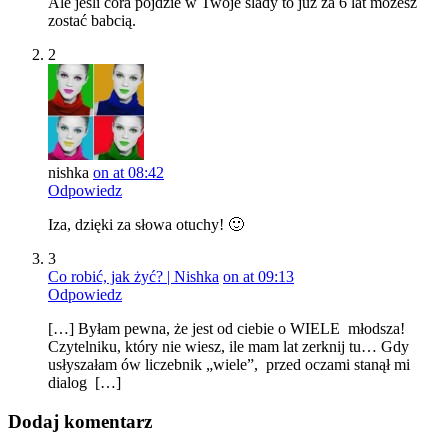
Ale jeśli córa pójdzie w Twoje ślady to już za 6 lat możesz
zostać babcią.
2
nishka
on at 08:42
Odpowiedz
Iza, dzięki za słowa otuchy! 🙂
3
Co robić, jak żyć? | Nishka
on at 09:13
Odpowiedz
[…] Byłam pewna, że jest od ciebie o WIELE młodsza!
Czytelniku, który nie wiesz, ile mam lat zerknij tu… Gdy
usłyszałam ów liczebnik „wiele”, przed oczami stanął mi
dialog […]
Dodaj komentarz