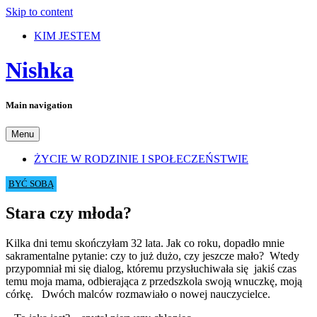
Skip to content
KIM JESTEM
Nishka
Main navigation
Menu
ŻYCIE W RODZINIE I SPOŁECZEŃSTWIE
BYĆ SOBĄ
Stara czy młoda?
Kilka dni temu skończyłam 32 lata. Jak co roku, dopadło mnie
sakramentalne pytanie: czy to już dużo, czy jeszcze mało?
Wtedy
przypomniał mi się dialog, któremu przysłuchiwała się jakiś czas
temu moja mama, odbierająca z przedszkola swoją wnuczkę, moją
córkę. Dwóch malców rozmawiało o nowej nauczycielce.