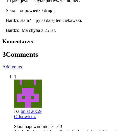
– To jaka jest? – spytał pierwszy chłopiec.
– Stara – odpowiedził drugi.
– Bardzo stara? – pytał dalej ten ciekawski.
– Bardzo. Ma chyba z 25 lat.
Komentarze:
3
Comments
Add yours
1
Iza
on at 20:59
Odpowiedz
Stara napewno nie jesteś!!