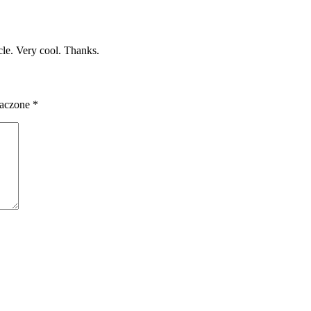
cle. Very cool. Thanks.
naczone
*