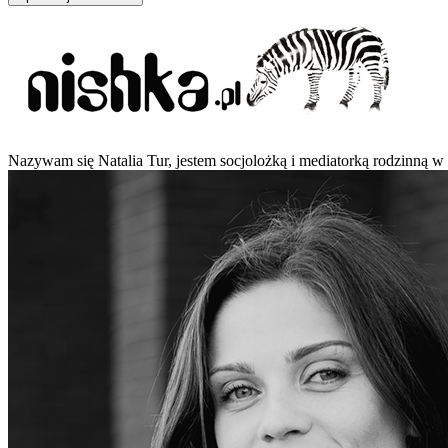
Nazywam się Natalia Tur, jestem socjolożką i mediatorką rodzinną w