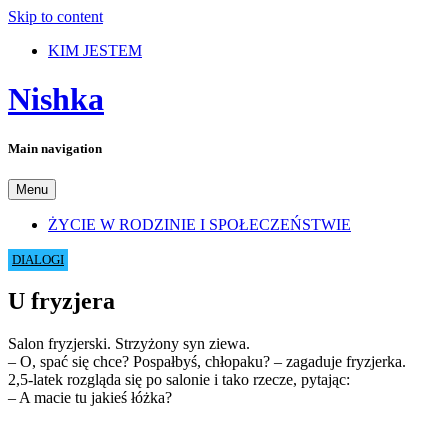
Skip to content
KIM JESTEM
Nishka
Main navigation
Menu
ŻYCIE W RODZINIE I SPOŁECZEŃSTWIE
DIALOGI
U fryzjera
Salon fryzjerski. Strzyżony syn ziewa.
– O, spać się chce? Pospałbyś, chłopaku? – zagaduje fryzjerka.
2,5-latek rozgląda się po salonie i tako rzecze, pytając:
– A macie tu jakieś łóżka?