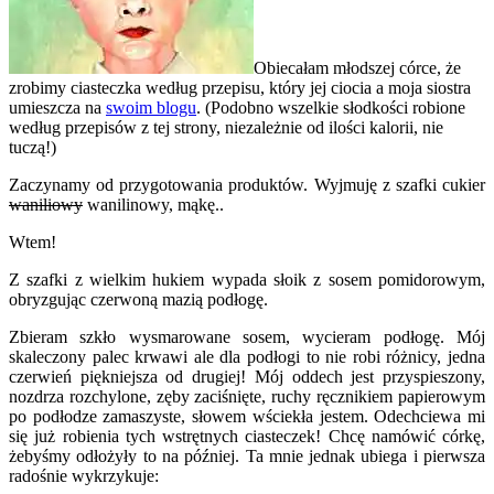
Obiecałam młodszej córce, że
zrobimy ciasteczka według przepisu, który jej ciocia a moja siostra
umieszcza na
swoim blogu
. (Podobno wszelkie słodkości robione
według przepisów z tej strony, niezależnie od ilości kalorii, nie
tuczą!)
Zaczynamy od przygotowania produktów. Wyjmuję z szafki cukier
waniliowy
wanilinowy, mąkę..
Wtem!
Z szafki z wielkim hukiem wypada słoik z sosem pomidorowym,
obryzgując czerwoną mazią podłogę.
Zbieram szkło wysmarowane sosem, wycieram podłogę. Mój
skaleczony palec krwawi ale dla podłogi to nie robi różnicy, jedna
czerwień piękniejsza od drugiej! Mój oddech jest przyspieszony,
nozdrza rozchylone, zęby zaciśnięte, ruchy ręcznikiem papierowym
po podłodze zamaszyste, słowem wściekła jestem. Odechciewa mi
się już robienia tych wstrętnych ciasteczek! Chcę namówić córkę,
żebyśmy odłożyły to na później. Ta mnie jednak ubiega i pierwsza
radośnie wykrzykuje: