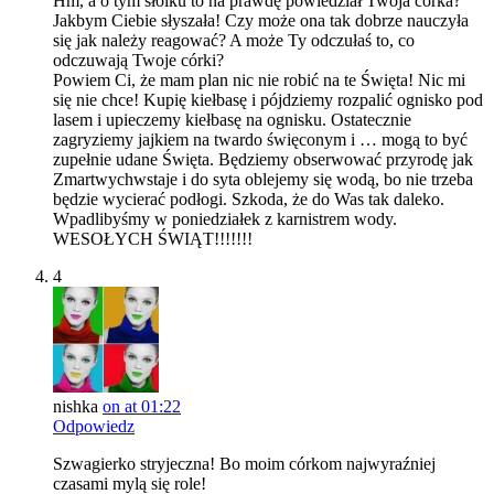
Hm, a o tym słoiku to na prawdę powiedział Twoja córka?
Jakbym Ciebie słyszała! Czy może ona tak dobrze nauczyła
się jak należy reagować? A może Ty odczułaś to, co
odczuwają Twoje córki?
Powiem Ci, że mam plan nic nie robić na te Święta! Nic mi
się nie chce! Kupię kiełbasę i pójdziemy rozpalić ognisko pod
lasem i upieczemy kiełbasę na ognisku. Ostatecznie
zagryziemy jajkiem na twardo święconym i … mogą to być
zupełnie udane Święta. Będziemy obserwować przyrodę jak
Zmartwychwstaje i do syta oblejemy się wodą, bo nie trzeba
będzie wycierać podłogi. Szkoda, że do Was tak daleko.
Wpadlibyśmy w poniedziałek z karnistrem wody.
WESOŁYCH ŚWIĄT!!!!!!!
4
nishka
on at 01:22
Odpowiedz
Szwagierko stryjeczna! Bo moim córkom najwyraźniej
czasami mylą się role!