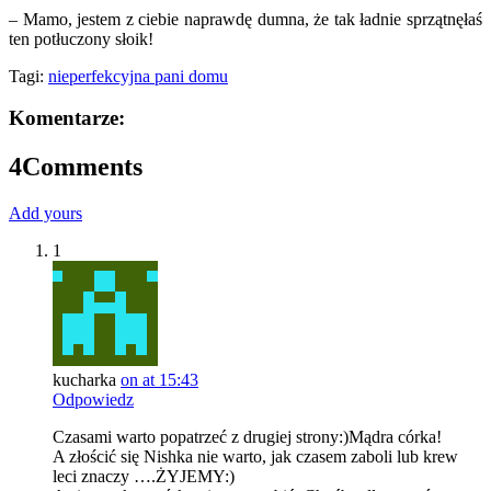
– Mamo, jestem z ciebie naprawdę dumna, że tak ładnie sprzątnęłaś
ten potłuczony słoik!
Tagi:
nieperfekcyjna pani domu
Komentarze:
4
Comments
Add yours
1
kucharka
on at 15:43
Odpowiedz
Czasami warto popatrzeć z drugiej strony:)Mądra córka!
A złościć się Nishka nie warto, jak czasem zaboli lub krew
leci znaczy ….ŻYJEMY:)