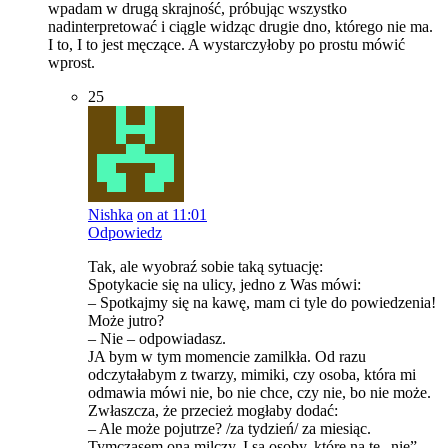
wpadam w drugą skrajność, próbując wszystko
nadinterpretować i ciągle widząc drugie dno, którego nie ma.
I to, I to jest męczące. A wystarczyłoby po prostu mówić
wprost.
25
Nishka
on at 11:01
Odpowiedz
Tak, ale wyobraź sobie taką sytuację:
Spotykacie się na ulicy, jedno z Was mówi:
– Spotkajmy się na kawę, mam ci tyle do powiedzenia!
Może jutro?
– Nie – odpowiadasz.
JA bym w tym momencie zamilkła. Od razu
odczytałabym z twarzy, mimiki, czy osoba, która mi
odmawia mówi nie, bo nie chce, czy nie, bo nie może.
Zwłaszcza, że przecież mogłaby dodać:
– Ale może pojutrze? /za tydzień/ za miesiąc.
Tymczasem ona milczy. I są osoby, które na te „nie”