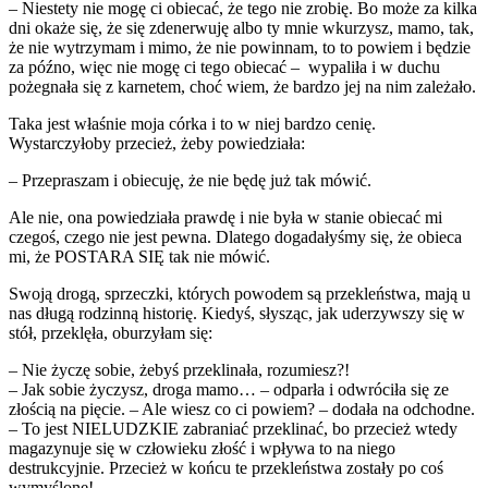
– Niestety nie mogę ci obiecać, że tego nie zrobię. Bo może za kilka
dni okaże się, że się zdenerwuję albo ty mnie wkurzysz, mamo, tak,
że nie wytrzymam i mimo, że nie powinnam, to to powiem i będzie
za późno, więc nie mogę ci tego obiecać – wypaliła i w duchu
pożegnała się z karnetem, choć wiem, że bardzo jej na nim zależało.
Taka jest właśnie moja córka i to w niej bardzo cenię.
Wystarczyłoby przecież, żeby powiedziała:
– Przepraszam i obiecuję, że nie będę już tak mówić.
Ale nie, ona powiedziała prawdę i nie była w stanie obiecać mi
czegoś, czego nie jest pewna. Dlatego dogadałyśmy się, że obieca
mi, że POSTARA SIĘ tak nie mówić.
Swoją drogą, sprzeczki, których powodem są przekleństwa, mają u
nas długą rodzinną historię. Kiedyś, słysząc, jak uderzywszy się w
stół, przeklęła, oburzyłam się:
– Nie życzę sobie, żebyś przeklinała, rozumiesz?!
– Jak sobie życzysz, droga mamo… – odparła i odwróciła się ze
złością na pięcie. – Ale wiesz co ci powiem? – dodała na odchodne.
– To jest NIELUDZKIE zabraniać przeklinać, bo przecież wtedy
magazynuje się w człowieku złość i wpływa to na niego
destrukcyjnie. Przecież w końcu te przekleństwa zostały po coś
wymyślone!