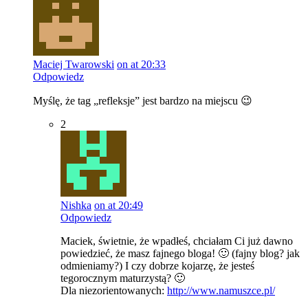
Maciej Twarowski
on at 20:33
Odpowiedz
Myślę, że tag „refleksje” jest bardzo na miejscu 😉
2
Nishka
on at 20:49
Odpowiedz
Maciek, świetnie, że wpadłeś, chciałam Ci już dawno
powiedzieć, że masz fajnego bloga! 🙂 (fajny blog? jak
odmieniamy?) I czy dobrze kojarzę, że jesteś
tegorocznym maturzystą? 🙂
Dla niezorientowanych:
http://www.namuszce.pl/