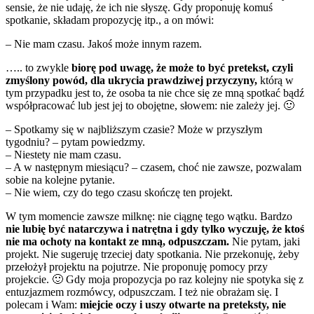
sensie, że nie udaję, że ich nie słyszę. Gdy proponuję komuś
spotkanie, składam propozycję itp., a on mówi:
– Nie mam czasu. Jakoś może innym razem.
….. to zwykle
biorę pod uwagę, że może to być pretekst, czyli
zmyślony powód, dla ukrycia prawdziwej przyczyny,
którą w
tym przypadku jest to, że osoba ta nie chce się ze mną spotkać bądź
współpracować lub jest jej to obojętne, słowem: nie zależy jej. 🙂
– Spotkamy się w najbliższym czasie? Może w przyszłym
tygodniu? – pytam powiedzmy.
– Niestety nie mam czasu.
– A w następnym miesiącu? – czasem, choć nie zawsze, pozwalam
sobie na kolejne pytanie.
– Nie wiem, czy do tego czasu skończę ten projekt.
W tym momencie zawsze milknę: nie ciągnę tego wątku. Bardzo
nie lubię być natarczywa i natrętna i gdy tylko wyczuję, że ktoś
nie ma ochoty na kontakt ze mną, odpuszczam.
Nie pytam, jaki
projekt. Nie sugeruję trzeciej daty spotkania. Nie przekonuję, żeby
przełożył projektu na pojutrze. Nie proponuję pomocy przy
projekcie. 🙂 Gdy moja propozycja po raz kolejny nie spotyka się z
entuzjazmem rozmówcy, odpuszczam. I też nie obrażam się. I
polecam i Wam:
miejcie oczy i uszy otwarte na preteksty, nie