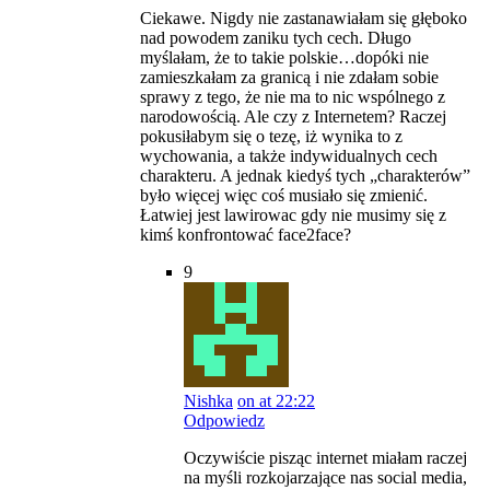
Ciekawe. Nigdy nie zastanawiałam się głęboko
nad powodem zaniku tych cech. Długo
myślałam, że to takie polskie…dopóki nie
zamieszkałam za granicą i nie zdałam sobie
sprawy z tego, że nie ma to nic wspólnego z
narodowością. Ale czy z Internetem? Raczej
pokusiłabym się o tezę, iż wynika to z
wychowania, a także indywidualnych cech
charakteru. A jednak kiedyś tych „charakterów”
było więcej więc coś musiało się zmienić.
Łatwiej jest lawirowac gdy nie musimy się z
kimś konfrontować face2face?
9
Nishka
on at 22:22
Odpowiedz
Oczywiście pisząc internet miałam raczej
na myśli rozkojarzające nas social media,