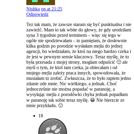
Nishka
on at 21:25
Odpowiedz
Tez tak mam, że zawsze staram się być punktualna i nie
zawieźć. Mam to tak wbite do głowy, że gdy urodziłam
syna 3 tygodnie przed terminem – więc się tego w
ogóle nie spodziewałam – to pamiętam, że dosłownie
kilka godzin po porodzie wysłałam mejla do jednej
agencji, bo wiedziałam, że ktoś na niego bardzo czeka i
że jest w pewnym sensie kluczowy. Teraz myślę, że to
była przesada z mojej strony, mogłam odpuścić 🙂 ale
myśl o tym, że ktoś tam czeka, ja obiecałam i od
mojego mejla zależy praca innych, spowodowała, że
musiałam to zrobić. Zwłaszcza, że to było raptem jedno
zdanie ode mnie. Nic wielkiego, a jednak. Choć
jednocześnie nie można popadać w paranoję, a
wysyłając mejla z porodówki chyba jednak popadłam
w paranoję tak sobie teraz myślę. 😀 Nie bierzcie ze
mnie przykładu. 🙂
18