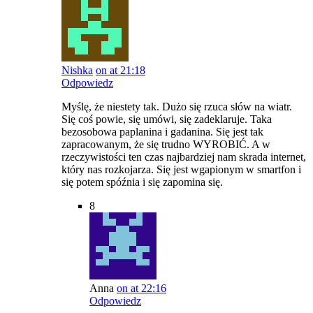
Nishka
on at 21:18
Odpowiedz
Myślę, że niestety tak. Dużo się rzuca słów na wiatr.
Się coś powie, się umówi, się zadeklaruje. Taka
bezosobowa paplanina i gadanina. Się jest tak
zapracowanym, że się trudno WYROBIĆ. A w
rzeczywistości ten czas najbardziej nam skrada internet,
który nas rozkojarza. Się jest wgapionym w smartfon i
się potem spóźnia i się zapomina się.
8
Anna
on at 22:16
Odpowiedz