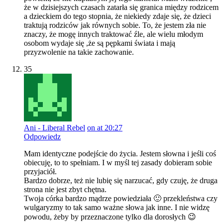
że w dzisiejszych czasach zatarła się granica między rodzicem
a dzieckiem do tego stopnia, że niekiedy zdaje się, że dzieci
traktują rodziców jak równych sobie. To, że jestem zła nie
znaczy, że mogę innych traktować źle, ale wielu młodym
osobom wydaje się ,że są pępkami świata i mają
przyzwolenie na takie zachowanie.
35
Ani - Liberal Rebel
on at 20:27
Odpowiedz
Mam identyczne podejście do życia. Jestem słowna i jeśli coś
obiecuję, to to spełniam. I w myśl tej zasady dobieram sobie
przyjaciół.
Bardzo dobrze, też nie lubię się narzucać, gdy czuję, że druga
strona nie jest zbyt chętna.
Twoja córka bardzo mądrze powiedziała 🙂 przekleństwa czy
wulgaryzmy to tak samo ważne słowa jak inne. I nie widzę
powodu, żeby by przeznaczone tylko dla dorosłych 😉