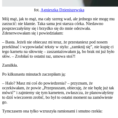
fot.
Agnieszka Dzieniszewska
Mój mąż, jak to mąż, ma cały szereg wad, ale jednego nie mogę mu
zarzucić: nie kłamie. Taka sama jest starsza córka. Niedawno
posprzeczałyśmy się i brzydko się do mnie odezwała.
Zdenerwowałam się i powiedziałam:
– Basta. Jeżeli nie obiecasz mi teraz, że przestaniesz pod nosem
przeklinać i wypowiadać teksty w stylu: „zamknij się”, nie kupię ci
tego karnetu na siłownię – zaszantażowałam ją, bo brak mi już było
słów. – Zrobiłaś to ostatni raz, umowa stoi?!
Zamilkła.
Po kilkunastu minutach zaczepiłam ją:
– Halo? Masz mi coś do powiedzenia? – przyznam, że
oczekiwałam, że powie „Przepraszam, obiecuję, że nie będę już tak
mówić” i zajmiemy się tym karnetem, zwłaszcza, że planowałyśmy
to dziś wieczorem zrobić, bo był to ostatni moment na zamówienie
go.
Tymczasem ona tylko wzruszyła ramionami i smutno rzekła: