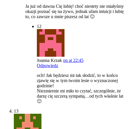
Ja już od dawna Cię lubię! choć niestety nie miałyśmy
okazji poznać się na żywo, jednak ufam intuicji i lubię
to, co zawsze u mnie piszesz od lat 🙂
12
Joanna Krzak
on at 22:45
Odpowiedz
och! Jak będziesz mi tak słodzić, to w końcu
zjawię się w tym twoim lesie o wyznaczonej
godzinie!
Niezmiernie mi miło to czytać, szczególnie, że
darzę cię szczerą sympatią…od tych właśnie lat
🙂
13