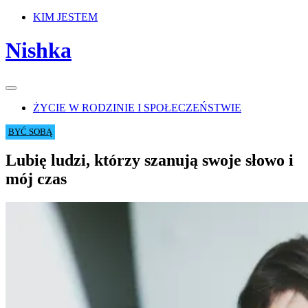
Skip
KIM JESTEM
to
content
Nishka
Main
Menu
navigation
ŻYCIE W RODZINIE I SPOŁECZEŃSTWIE
BYĆ SOBĄ
Lubię ludzi, którzy szanują swoje słowo i
mój czas