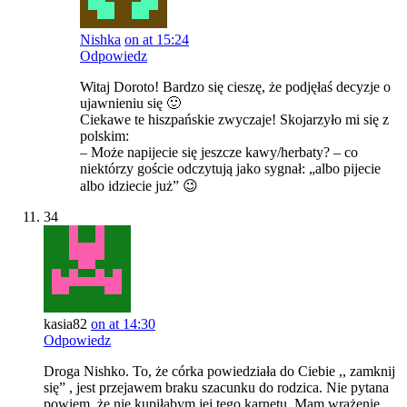
Nishka
on at 15:24
Odpowiedz
Witaj Doroto! Bardzo się cieszę, że podjęłaś decyzje o
ujawnieniu się 🙂
Ciekawe te hiszpańskie zwyczaje! Skojarzyło mi się z
polskim:
– Może napijecie się jeszcze kawy/herbaty? – co
niektórzy goście odczytują jako sygnał: „albo pijecie
albo idziecie już” 😉
34
kasia82
on at 14:30
Odpowiedz
Droga Nishko. To, że córka powiedziała do Ciebie ,, zamknij
się” , jest przejawem braku szacunku do rodzica. Nie pytana
powiem, że nie kupiłabym jej tego karnetu. Mam wrażenie ,