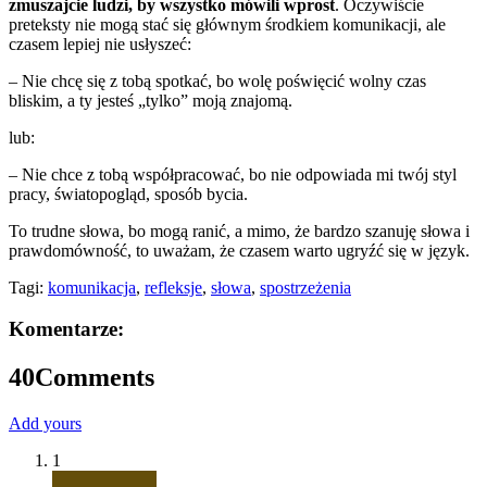
zmuszajcie ludzi, by wszystko mówili wprost
. Oczywiście
preteksty nie mogą stać się głównym środkiem komunikacji, ale
czasem lepiej nie usłyszeć:
– Nie chcę się z tobą spotkać, bo wolę poświęcić wolny czas
bliskim, a ty jesteś „tylko” moją znajomą.
lub:
– Nie chce z tobą współpracować, bo nie odpowiada mi twój styl
pracy, światopogląd, sposób bycia.
To trudne słowa, bo mogą ranić, a mimo, że bardzo szanuję słowa i
prawdomówność, to uważam, że czasem warto ugryźć się w język.
Tagi:
komunikacja
,
refleksje
,
słowa
,
spostrzeżenia
Komentarze:
40
Comments
Add yours
1