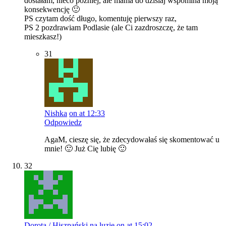
dostałam, nieco później, ale mama do dzisiaj wspomina moją
konsekwencję 🙂
PS czytam dość długo, komentuję pierwszy raz,
PS 2 pozdrawiam Podlasie (ale Ci zazdroszczę, że tam
mieszkasz!)
31
Nishka
on at 12:33
Odpowiedz
AgaM, cieszę się, że zdecydowałaś się skomentować u
mnie! 🙂 Już Cię lubię 🙂
32
Dorota / Hiszpański na luzie
on at 15:02