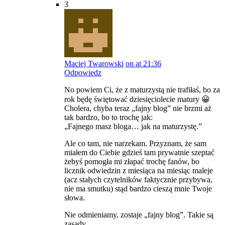
3
Maciej Twarowski
on at 21:36
Odpowiedz
No powiem Ci, że z maturzystą nie trafiłaś, bo za
rok będę świętować dziesięciolecie matury 😀
Cholera, chyba teraz „fajny blog” nie brzmi aż
tak bardzo, bo to trochę jak:
„Fajnego masz bloga… jak na maturzystę.”
Ale co tam, nie narzekam. Przyznam, że sam
miałem do Ciebie gdzieś tam prywatnie szeptać
żebyś pomogła mi złapać trochę fanów, bo
licznik odwiedzin z miesiąca na miesiąc maleje
(acz stałych czytelników faktycznie przybywa,
nie ma smutku) stąd bardzo cieszą mnie Twoje
słowa.
Nie odmieniamy, zostaje „fajny blog”. Takie są
zasady.