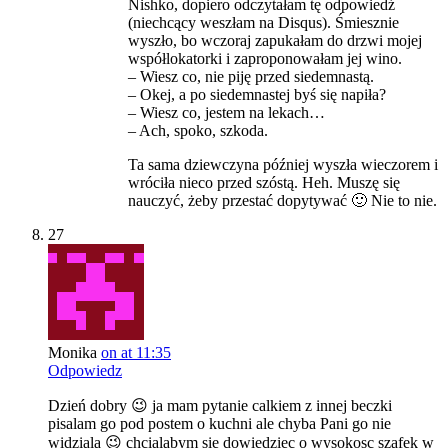
Nishko, dopiero odczytałam tę odpowiedź
(niechcący weszłam na Disqus). Śmiesznie
wyszło, bo wczoraj zapukałam do drzwi mojej
współlokatorki i zaproponowałam jej wino.
– Wiesz co, nie piję przed siedemnastą.
– Okej, a po siedemnastej byś się napiła?
– Wiesz co, jestem na lekach…
– Ach, spoko, szkoda.
Ta sama dziewczyna później wyszła wieczorem i
wróciła nieco przed szóstą. Heh. Muszę się
nauczyć, żeby przestać dopytywać 🙂 Nie to nie.
27
Monika
on at 11:35
Odpowiedz
Dzień dobry 😉 ja mam pytanie calkiem z innej beczki
pisalam go pod postem o kuchni ale chyba Pani go nie
widziala 😉 chcialabym sie dowiedziec o wysokosc szafek w