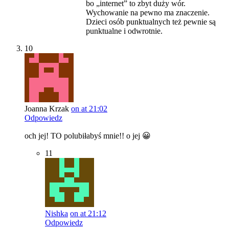
bo „internet” to zbyt duży wór.
Wychowanie na pewno ma znaczenie.
Dzieci osób punktualnych też pewnie są
punktualne i odwrotnie.
10
Joanna Krzak
on at 21:02
Odpowiedz
och jej! TO polubiłabyś mnie!! o jej 😀
11
Nishka
on at 21:12
Odpowiedz