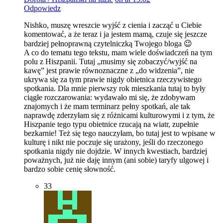
Odpowiedz
Nishko, muszę wreszcie wyjść z cienia i zacząć u Ciebie
komentować, a że teraz i ja jestem mamą, czuje się jeszcze
bardziej pełnoprawną czytelniczką Twojego bloga 😉
A co do tematu tego tekstu, mam wiele doświadczeń na tym
polu z Hiszpanii. Tutaj „musimy się zobaczyć/wyjść na
kawę” jest prawie równoznaczne z „do widzenia”, nie
ukrywa się za tym prawie nigdy obietnica rzeczywistego
spotkania. Dla mnie pierwszy rok mieszkania tutaj to były
ciągłe rozczarowania: wydawało mi się, że zdobywam
znajomych i że mam terminarz pełny spotkań, ale tak
naprawdę zderzyłam się z różnicami kulturowymi i z tym, że
Hiszpanie tego typu obietnice rzucają na wiatr, zupełnie
bezkarnie! Też się tego nauczyłam, bo tutaj jest to wpisane w
kulturę i nikt nie poczuje się urażony, jeśli do rzeczonego
spotkania nigdy nie dojdzie. W innych kwestiach, bardziej
poważnych, już nie daję innym (ani sobie) taryfy ulgowej i
bardzo sobie cenię słowność.
33