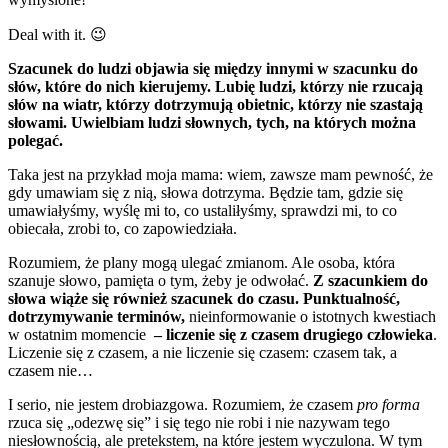
Deal with it. 😉
Szacunek do ludzi objawia się między innymi w szacunku do
słów, które do nich kierujemy. Lubię ludzi, którzy nie rzucają
słów na wiatr, którzy dotrzymują obietnic, którzy nie szastają
słowami.
Uwielbiam ludzi słownych, tych, na których można
polegać.
Taka jest na przykład moja mama: wiem, zawsze mam pewność, że
gdy umawiam się z nią, słowa dotrzyma. Będzie tam, gdzie się
umawiałyśmy, wyślę mi to, co ustaliłyśmy, sprawdzi mi, to co
obiecała, zrobi to, co zapowiedziała.
Rozumiem, że plany mogą ulegać zmianom. Ale osoba, która
szanuje słowo, pamięta o tym, żeby je odwołać.
Z szacunkiem do
słowa wiąże się również szacunek do czasu. Punktualność,
dotrzymywanie terminów,
nieinformowanie o istotnych kwestiach
w ostatnim momencie
– liczenie się z czasem drugiego człowieka
.
Liczenie się z czasem, a nie liczenie się czasem: czasem tak, a
czasem nie…
I serio, nie jestem drobiazgowa. Rozumiem, że czasem
pro forma
rzuca się „odezwę się” i się tego nie robi i nie nazywam tego
niesłownością, ale pretekstem, na które jestem wyczulona. W tym