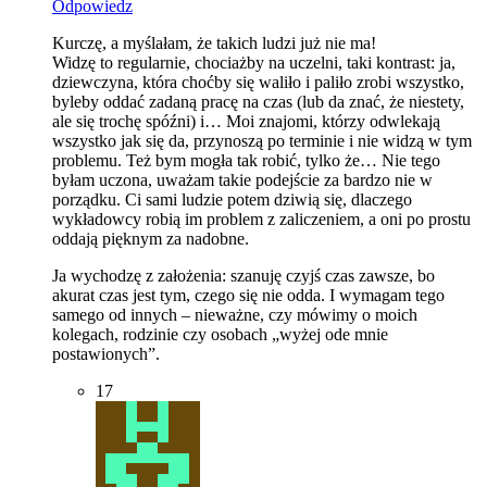
Odpowiedz
Kurczę, a myślałam, że takich ludzi już nie ma!
Widzę to regularnie, chociażby na uczelni, taki kontrast: ja,
dziewczyna, która choćby się waliło i paliło zrobi wszystko,
byleby oddać zadaną pracę na czas (lub da znać, że niestety,
ale się trochę spóźni) i… Moi znajomi, którzy odwlekają
wszystko jak się da, przynoszą po terminie i nie widzą w tym
problemu. Też bym mogła tak robić, tylko że… Nie tego
byłam uczona, uważam takie podejście za bardzo nie w
porządku. Ci sami ludzie potem dziwią się, dlaczego
wykładowcy robią im problem z zaliczeniem, a oni po prostu
oddają pięknym za nadobne.
Ja wychodzę z założenia: szanuję czyjś czas zawsze, bo
akurat czas jest tym, czego się nie odda. I wymagam tego
samego od innych – nieważne, czy mówimy o moich
kolegach, rodzinie czy osobach „wyżej ode mnie
postawionych”.
17