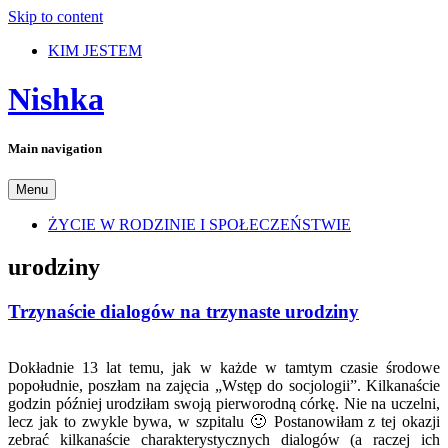
Skip to content
KIM JESTEM
Nishka
Main navigation
Menu
ŻYCIE W RODZINIE I SPOŁECZEŃSTWIE
urodziny
Trzynaście dialogów na trzynaste urodziny
Dokładnie 13 lat temu, jak w każde w tamtym czasie środowe
popołudnie, poszłam na zajęcia „Wstęp do socjologii”. Kilkanaście
godzin później urodziłam swoją pierworodną córkę. Nie na uczelni,
lecz jak to zwykle bywa, w szpitalu 🙂 Postanowiłam z tej okazji
zebrać kilkanaście charakterystycznych dialogów (a raczej ich