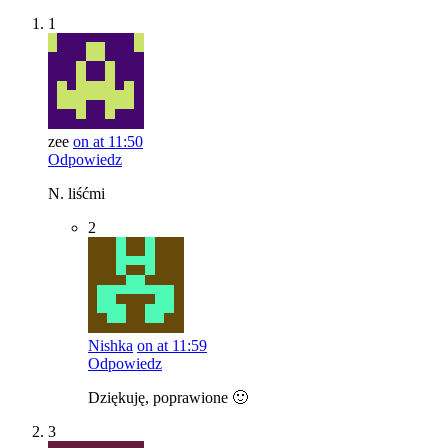
1
zee
on at 11:50
Odpowiedz
N. liśćmi
2
Nishka
on at 11:59
Odpowiedz
Dziękuję, poprawione 🙂
3