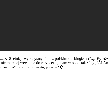
cza 8-letniej, wybrałyśmy film z polskim dubbingiem
(Czy Wy równ
nie mam tej wersji nic do zarzucenia, mam w sobie tak silny głód Ang
zarownica” mnie zaczarowała, prawda? 🙂