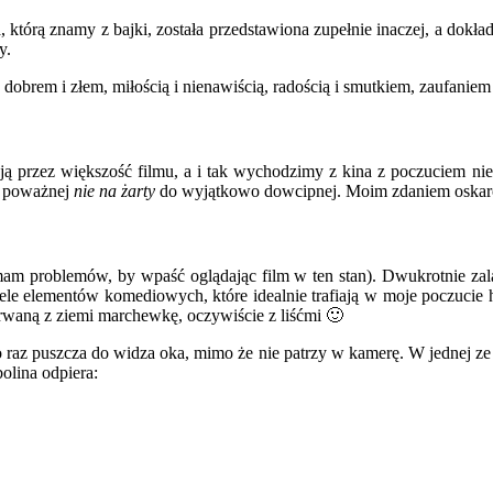
ia, którą znamy z bajki, została przedstawiona zupełnie inaczej, a dok
y.
 dobrem i złem, miłością i nienawiścią, radością i smutkiem, zaufanie
ą przez większość filmu, a i tak wychodzimy z kina z poczuciem niedo
od poważnej
nie na żarty
do wyjątkowo dowcipnej. Moim zdaniem oskar
am problemów, by wpaść oglądając film w ten stan). Dwukrotnie zal
 wiele elementów komediowych, które idealnie trafiają w moje poczuc
rwaną z ziemi marchewkę, oczywiście z liśćmi 🙂
az puszcza do widza oka, mimo że nie patrzy w kamerę. W jednej ze s
bolina odpiera: