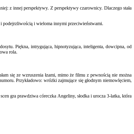
ładniej: z innej perspektywy. Z perspektywy czarownicy. Dlaczego stała
m i podejrzliwością i wieloma innymi przeciwieństwami.
sytu. Piękna, intrygująca, hipnotyzująca, inteligenta, dowcipna, od
owa rola.
ałam się ze wzruszenia łzami, mimo że filmu z pewnością nie można
ie humoru. Przykładowo: wróżki zajmujące się głodnym niemowlęciem,
cen gra prawdziwa córeczka Angeliny, słodka i urocza 3-latka, która