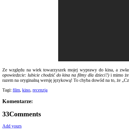
Ze względu na wiek towarzyszek mojej wyprawy do kina, a zwłasz
opowiedzcie: lubicie chodzić do kina na filmy dla dzieci?)
i mimo że 
razem na oryginalną wersję językową! To chyba dowód na to, że „C
Tagi:
film
,
kino
,
recenzja
Komentarze:
33
Comments
Add yours