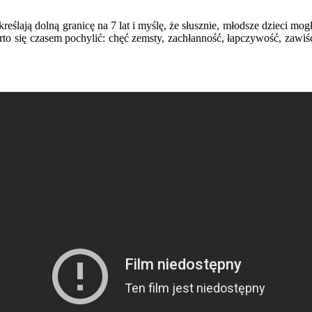
reślają dolną granicę na 7 lat i myślę, że słusznie, młodsze dzieci mo
to się czasem pochylić: chęć zemsty, zachłanność, łapczywość, zawiść