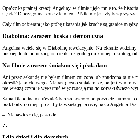
Oprócz kapitalnej kreacji Angeliny, w filmie ujęło mnie to, że histor
się zła? Dlaczego ma serce z kamienia? Nikt nie jest zły bez przyczyn
Cały film odbieram jako próbę ukazania jak kruche są granice między
Diabolina: zarazem boska i demoniczna
Angelina wciela się w Diabolinę rewelacyjnie. Na ekranie widzimy j
boskiej do demonicznej, od ciepłej i łagodnej do zimnej i okrutnej, 
Na filmie zarazem śmiałam się i płakałam
Ani przez sekundę nie byłam filmem znużona lub znudzona (a nie m
określić jako ckliwego. Nie raz głośno śmiałam się, bo jest w nim
nie wiedzą czym je wykarmić więc rzucają mu do kołyski świeżo wy
Sama Diabolina ma również bardzo przewrotne poczucie humoru i co r
podchodzi do niej i prosi, by ta wzięła ją na ręce, na co Angelina-Dia
– Nienawidzę cię, paskudo.
🙂
I dla dzieci i dla dorosłych