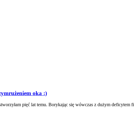
zymrużeniem oka :)
y stworzyłam pięć lat temu. Borykając się wówczas z dużym deficytem f