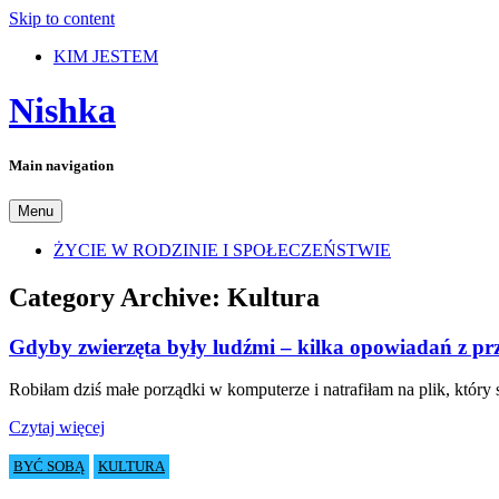
Skip to content
KIM JESTEM
Nishka
Main navigation
Menu
ŻYCIE W RODZINIE I SPOŁECZEŃSTWIE
Category Archive:
Kultura
Gdyby zwierzęta były ludźmi – kilka opowiadań z pr
Robiłam dziś małe porządki w komputerze i natrafiłam na plik, któr
Czytaj więcej
BYĆ SOBĄ
KULTURA