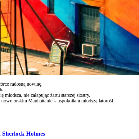
córce radosną nowinę.
rka.
łodsza, nie załapując żartu starszej siostry.
a nowojorskim Manhattanie – uspokoiłam młodszą latorośl.
ym Sherlock Holmes