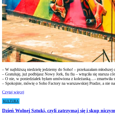
– W najbliższą niedzielę jedziemy do Soho! – przekazałam młodszej 
– Gratuluję, już podbijasz Nowy Jork, fiu fiu – wtrąciła się starsza có
– O nie, w poniedziałek byłam umówiona z koleżanką…- zmartwiła się m
– Spokojnie, mówię o Soho Factory na warszawskiej Pradze, a nie n
Czytaj więcej
KULTURA
Dzień Wolnej Sztuki, czyli zatrzymaj się i skup nicz