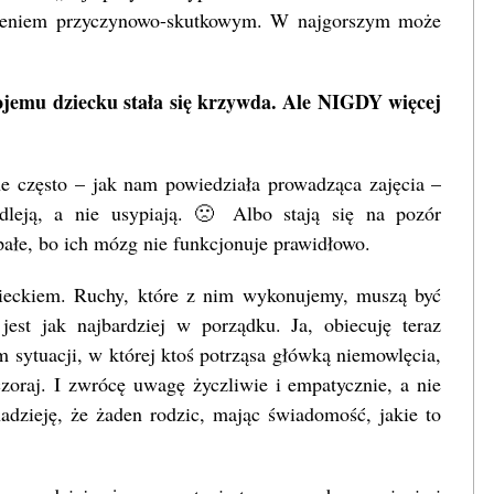
yśleniem przyczynowo-skutkowym. W najgorszym może
Twojemu dziecku stała się krzywda. Ale NIGDY więcej
one często – jak nam powiedziała prowadząca zajęcia –
leją, a nie usypiają. 🙁 Albo stają się na pozór
spałe, bo ich mózg nie funkcjonuje prawidłowo.
ieckiem. Ruchy, które z nim wykonujemy, muszą być
 jest jak najbardziej w porządku. Ja, obiecuję teraz
m sytuacji, w której ktoś potrząsa główką niemowlęcia,
zoraj. I zwrócę uwagę życzliwie i empatycznie, a nie
zieję, że żaden rodzic, mając świadomość, jakie to