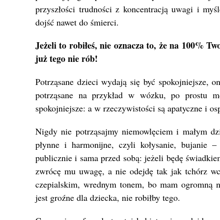
przyszłości trudności z koncentracją uwagi i m
dojść nawet do śmierci.
Jeżeli to robiłeś, nie oznacza to, że na 100% 
już tego nie rób!
Potrząsane dzieci wydają się być spokojniejsze, 
potrząsane na przykład w wózku, po prostu md
spokojniejsze: a w rzeczywistości są apatyczne i o
Nigdy nie potrząsajmy niemowlęciem i małym dz
płynne i harmonijne, czyli kołysanie, bujanie –
publicznie i sama przed sobą: jeżeli będę świadkie
zwrócę mu uwagę, a nie odejdę tak jak tchórz wc
czepialskim, wrednym tonem, bo mam ogromną nad
jest groźne dla dziecka, nie robiłby tego.