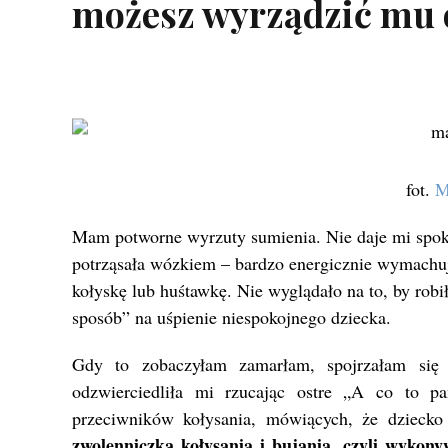
możesz wyrządzić mu
fot.
M
Mam potworne wyrzuty sumienia. Nie daje mi spokoj
potrząsała wózkiem – bardzo energicznie wymachuj
kołyskę lub huśtawkę. Nie wyglądało na to, by robił
sposób” na uśpienie niespokojnego dziecka.
Gdy to zobaczyłam zamarłam, spojrzałam się
odzwierciedliła mi rzucając ostre „A co to p
przeciwników kołysania, mówiących, że dziecko 
zwolenniczką kołysania i bujania, czyli wykony