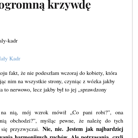
 ogromną krzywdę
ały Kadr
u fakt, że nie podeszłam wczoraj do kobiety, która
ąc nim na wszystkie strony, czyniąc z wózka jakby
a to nerwowo, lecz jakby był to jej „sprawdzony
 na nią, mój wzrok mówił „Co pani robi?”, ona
anią obchodzi?”, myśląc pewne, że należę do tych
Nie, nie. Jestem jak najbardziej
się przyzwyczai.
wania harmonijnych ruchów. Ale potrząsania, czyli