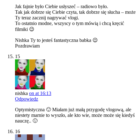
Jak fajnie było Ciebie usłyszeć – radiowo było.
Tak jak dobrze się Ciebie czyta, tak dobrze się słucha – może
Ty teraz zacznij nagrywać vlogi.
To ostatnio modne, wszyscy o tym mówią i chcą kręcić
filmiki 😉
Nishka Ty to jesteś fantastyczna babka 😉
Pozdrawiam
15
nishka
on at 16:13
Odpowiedz
Optymistyczna 🙂 Miałam już małą przygodę vlogową, ale
niestety marnie to wyszło, ale kto wie, może może się kiedyś
nauczę.. 🙂
16