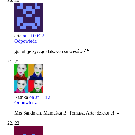
20
arte
on at 00:22
Odpowiedz
gratuluję życząc dalszych sukcesów 🙂
21
Nishka
on at 11:12
Odpowiedz
Mrs Sandman, Mamuśka B, Tomasz, Arte: dziękuję! 🙂
22