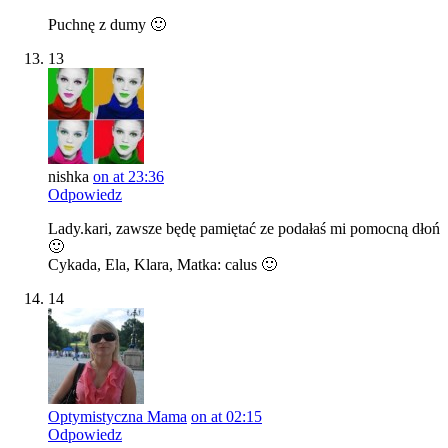
Puchnę z dumy 🙂
13
nishka
on at 23:36
Odpowiedz
Lady.kari, zawsze będę pamiętać ze podałaś mi pomocną dłoń
🙂
Cykada, Ela, Klara, Matka: calus 🙂
14
Optymistyczna Mama
on at 02:15
Odpowiedz