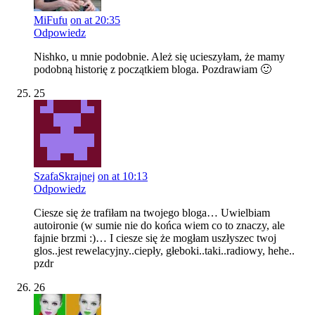
MiFufu
on at 20:35
Odpowiedz
Nishko, u mnie podobnie. Ależ się ucieszyłam, że mamy
podobną historię z początkiem bloga. Pozdrawiam 🙂
25
SzafaSkrajnej
on at 10:13
Odpowiedz
Ciesze się że trafiłam na twojego bloga… Uwielbiam
autoironie (w sumie nie do końca wiem co to znaczy, ale
fajnie brzmi :)… I ciesze się że mogłam uszłyszec twoj
glos..jest rewelacyjny..ciepły, głeboki..taki..radiowy, hehe..
pzdr
26