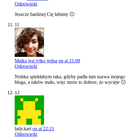
Odpowiedz
Jeszcze bardziej Cię lubimy 🙂
11
Matka jest tylko jedna
on at 21:08
Odpowiedz
Nishka spiekłabym raka, gdyby padła tam nazwa mojego
bloga, a raków mało, więc może to dobrze, że wycięte 🙂
12
lady.kari
on at 22:21
Odpowiedz