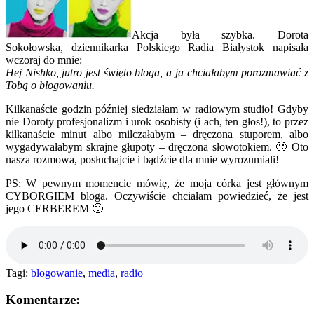
Akcja była szybka. Dorota
Sokołowska, dziennikarka Polskiego Radia Białystok napisała
wczoraj do mnie:
Hej Nishko, jutro jest święto bloga, a ja chciałabym porozmawiać z
Tobą o blogowaniu.
Kilkanaście godzin później siedziałam w radiowym studio! Gdyby
nie Doroty profesjonalizm i urok osobisty (i ach, ten głos!), to przez
kilkanaście minut albo milczałabym – dręczona stuporem, albo
wygadywałabym skrajne głupoty – dręczona słowotokiem. 🙂 Oto
nasza rozmowa, posłuchajcie i bądźcie dla mnie wyrozumiali!
PS: W pewnym momencie mówię, że moja córka jest głównym
CYBORGIEM bloga. Oczywiście chciałam powiedzieć, że jest
jego CERBEREM 🙂
Tagi:
blogowanie
,
media
,
radio
Komentarze: