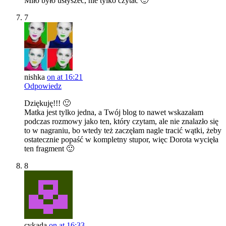
Miło było usłyszeć, nie tylko czytać 🙂
7
nishka
on at 16:21
Odpowiedz
Dziękuję!!! 🙂
Matka jest tylko jedna, a Twój blog to nawet wskazałam
podczas rozmowy jako ten, który czytam, ale nie znalazło się
to w nagraniu, bo wtedy też zaczęłam nagle tracić wątki, żeby
ostatecznie popaść w kompletny stupor, więc Dorota wycięła
ten fragment 🙂
8
cykada
on at 16:33