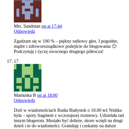
Mrs. Sandman
on at 17:44
Odpowiedz
Zgadzam się w 100 % – piękny radiowy głos. I pogodne,
mądre i zdroworozsądkowe podejście do blogowania 🙂
Podczytuję i życzę owocnego drugiego półrocza!
17
Mamuska B
on at 18:00
Odpowiedz
Dziś w wiadomościach Radia Białystok o 10.00 też Nishka
była – spory fragment z wczorajszej rozmowy. Udzielała rad
innym blogerom. Musiało być dobrze, skoro wzięli na drugi
dzień i to do wiadomości. Gratuluję i czekamy na dalsze