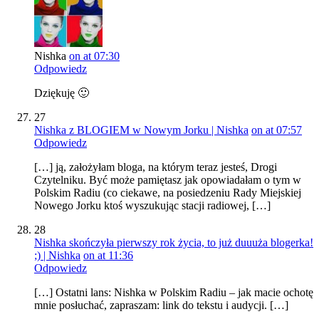
Nishka
on at 07:30
Odpowiedz
Dziękuję 🙂
27
Nishka z BLOGIEM w Nowym Jorku | Nishka
on at 07:57
Odpowiedz
[…] ją, założyłam bloga, na którym teraz jesteś, Drogi
Czytelniku. Być może pamiętasz jak opowiadałam o tym w
Polskim Radiu (co ciekawe, na posiedzeniu Rady Miejskiej
Nowego Jorku ktoś wyszukując stacji radiowej, […]
28
Nishka skończyła pierwszy rok życia, to już duuuża blogerka!
;) | Nishka
on at 11:36
Odpowiedz
[…] Ostatni lans: Nishka w Polskim Radiu – jak macie ochotę
mnie posłuchać, zapraszam: link do tekstu i audycji. […]