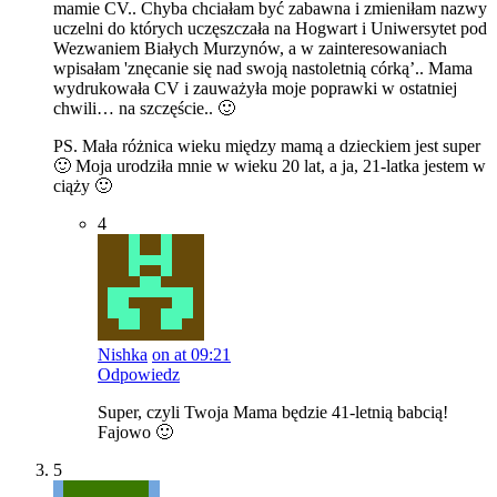
mamie CV.. Chyba chciałam być zabawna i zmieniłam nazwy
uczelni do których uczęszczała na Hogwart i Uniwersytet pod
Wezwaniem Białych Murzynów, a w zainteresowaniach
wpisałam 'znęcanie się nad swoją nastoletnią córką’.. Mama
wydrukowała CV i zauważyła moje poprawki w ostatniej
chwili… na szczęście.. 🙂
PS. Mała różnica wieku między mamą a dzieckiem jest super
🙂 Moja urodziła mnie w wieku 20 lat, a ja, 21-latka jestem w
ciąży 🙂
4
Nishka
on at 09:21
Odpowiedz
Super, czyli Twoja Mama będzie 41-letnią babcią!
Fajowo 🙂
5