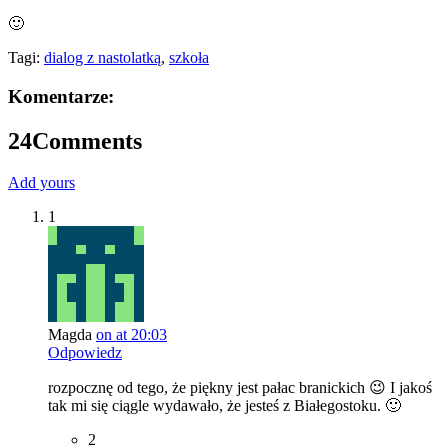
🙂
Tagi:
dialog z nastolatką
,
szkoła
Komentarze:
24
Comments
Add yours
1
Magda
on at 20:03
Odpowiedz
rozpocznę od tego, że piękny jest pałac branickich 😉 I jakoś
tak mi się ciągle wydawało, że jesteś z Białegostoku. 🙂
2