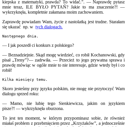
kiepska z matematyki, prawda? To widać.”.
—
N
aprawdę pytasz
mnie teraz, ILE BYŁO PYTAŃ? Jakie to ma znaczenie?!
—
wykrzyknęła, kompletnie załamana moim zachowaniem.
Zaprawdę powiadam Wam, życie z nastolatką jest trudne. Starałam
się ukazać np. w
tych dialogach.
Następnego dnia.
—
I jak poszedł ci konkurs z polskiego?
—
Beznadziejnie. Skąd mogę wiedzieć, co robił Kochanowski, gdy
pisał „Treny”?
—
zadrwiła.
— Przecież to jego prywatna sprawa i
prawdę mówiąc w ogóle mnie to nie interesuje, gdzie wtedy był i co
robił!
Kilka miesięcy temu.
Skoro jesteśmy przy języku polskim, nie mogę nie przytoczyć Wam
dialogu sprzed roku:
— Mamo, nie lubię tego Sienkiewicza, jakim on językiem
pisze?! — wykrzyknęła oburzona.
To jest ten moment, w którym przypominasz sobie, że również
miałaś problem z przebrnięciem przez „Krzyżaków”, a jednocześnie