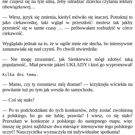
nie czujesz się na tyle silna, żeby odradzać dziecku czytania lektury
obowiązkowej…
— Wiesz, język się zmienia, kiedyś mówiło się inaczej. Potraktuj to
jako ciekawostkę, taki wgląd w przeszłość: możesz tak jakby
przenieść się w tamte czasy … — próbowałam rozbudzić w córce
ciekawość.
Wyglądało jednak na to, że w ogóle mnie nie słucha, bo intensywnie
zastanawiała się nad czymś. Po chwili stwierdziła:
— Nie mogę zrozumieć, jak Sienkiewicz mógł zdobyć taką
popularność.. Miał pewnie jakieś UKŁADY i ktoś go wypromował!
Kilka dni temu.
— Mamo, czy ty rozumiesz mój dramat? — krzyknęła wściekła na
powitanie tuż po tym jak weszła do samochodu.
— Coś się stało?
— Po to podchodziłam do tych konkursów, żeby zostać zwolnioną
z polskiego, bo go nie lubię, prawda? I wiesz, co się stało?
Przeszłam w konkursie z polskiego do następnego etapu, więc
muszę się przez najbliższe dwa miesiące intensywnie tego polskiego
uczyć! Nauczycielka wyznaczyła mi indywidualne spotkania!