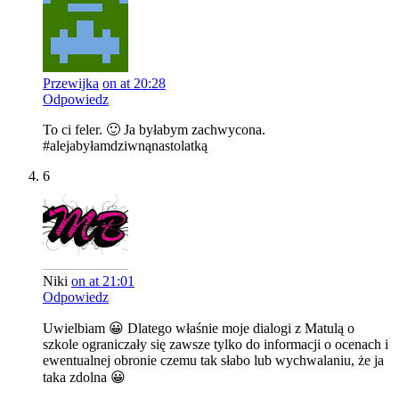
Przewijka
on at 20:28
Odpowiedz
To ci feler. 🙂 Ja byłabym zachwycona.
#alejabyłamdziwnąnastolatką
6
Niki
on at 21:01
Odpowiedz
Uwielbiam 😀 Dlatego właśnie moje dialogi z Matulą o
szkole ograniczały się zawsze tylko do informacji o ocenach i
ewentualnej obronie czemu tak słabo lub wychwalaniu, że ja
taka zdolna 😀