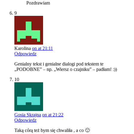
Pozdrawiam
9
Karolina
on at 21:11
Odpowiedz
Genialny tekst i genialne dialogi pod tekstem te
„PODOBNE” – np. „Wiersz o czajniku” – padłam! :))
10
Gosia Skrajna
on at 21:22
Odpowiedz
Taką córą też bym się chwaliła , a co 🙂