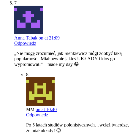
7
Anna Tabak
on at 21:09
Odpowiedz
„Nie mogę zrozumieć, jak Sienkiewicz mógł zdobyć taką
popularność.. Miał pewnie jakieś UKŁADY i ktoś go
wypromował!” – made my day 😀
8
MM
on at 10:40
Odpowiedz
Po 5 latach studiów polonistycznych…wciąż twierdzę,
że miał układy! 😉