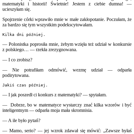
matematyki i historii! Świetnie! Jestem z ciebie dumna!
—
ucieszyłam się.
Spojrzenie córki wprawiło mnie w małe zakłopotanie. Poczułam, że
za bardzo się tym wszystkim podekscytowałam.
Kilka dni później.
—
Polonistka poprosiła mnie, żebym wzięła też udział w konkursie
z polskiego…
—
rzekła zrezygnowana.
—
I co zrobisz?
—
Nie potrafiłam odmówić, wezmę udział
—
odparła
podirytowana.
Jakiś czas później.
—
I jak poszedł ci konkurs z matematyki?
—
spytałam.
—
Dobrze, bo w matematyce wystarczy znać kilka wzorów i być
inteligentnym
—
odparła moja mała skromnisia.
—
A ile było pytań?
—
Mamo, serio?
—
jej wzrok zdawał się mówić: „Zawsze byłaś