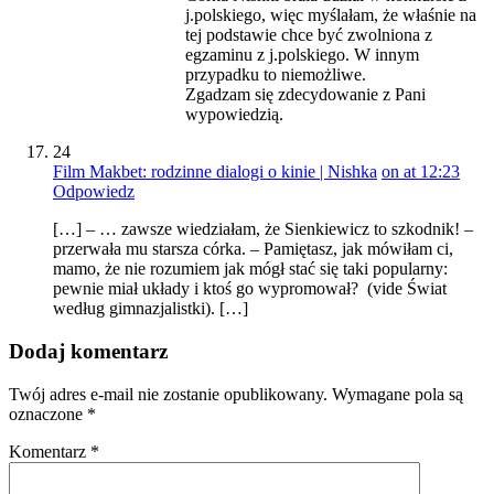
j.polskiego, więc myślałam, że właśnie na
tej podstawie chce być zwolniona z
egzaminu z j.polskiego. W innym
przypadku to niemożliwe.
Zgadzam się zdecydowanie z Pani
wypowiedzią.
24
Film Makbet: rodzinne dialogi o kinie | Nishka
on at 12:23
Odpowiedz
[…] – … zawsze wiedziałam, że Sienkiewicz to szkodnik! –
przerwała mu starsza córka. – Pamiętasz, jak mówiłam ci,
mamo, że nie rozumiem jak mógł stać się taki popularny:
pewnie miał układy i ktoś go wypromował? (vide Świat
według gimnazjalistki). […]
Dodaj komentarz
Twój adres e-mail nie zostanie opublikowany.
Wymagane pola są
oznaczone
*
Komentarz
*