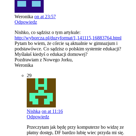
Weronika
on at 23:57
Odpowiedz
Nishko, co sądzisz o tym artykule:
http://wyborcza.pl/duzyformat/1,141115,16883764.html
Pytam bo wiem, że córcie są aktualnie w gimnazjum i
podstawówce. Co sądzisz o polskim systemie edukacji?
Myślałaś kiedyś o edukacji domowej?
Pozdrawiam z Nowego Jorku,
Weronika
29
Nishka
on at 11:16
Odpowiedz
Przeczytam jak będę przy komputerze bo widzę ze
płatny dostęp, DF bardzo lubię wiec przyda mi się.