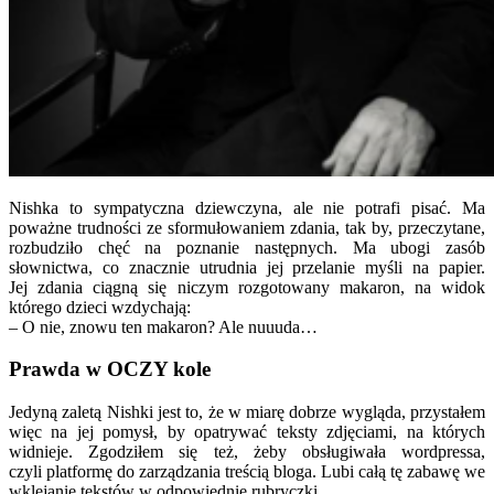
Nishka to sympatyczna dziewczyna, ale nie potrafi pisać. Ma
poważne trudności ze sformułowaniem zdania, tak by, przeczytane,
rozbudziło chęć na poznanie następnych. Ma ubogi zasób
słownictwa, co znacznie utrudnia jej przelanie myśli na papier.
Jej zdania ciągną się niczym rozgotowany makaron, na widok
którego dzieci wzdychają:
– O nie, znowu ten makaron? Ale nuuuda…
Prawda w OCZY kole
Jedyną zaletą Nishki jest to, że w miarę dobrze wygląda, przystałem
więc na jej pomysł, by opatrywać teksty zdjęciami, na których
widnieje. Zgodziłem się też, żeby obsługiwała wordpressa,
czyli platformę do zarządzania treścią bloga. Lubi całą tę zabawę we
wklejanie tekstów w odpowiednie rubryczki.