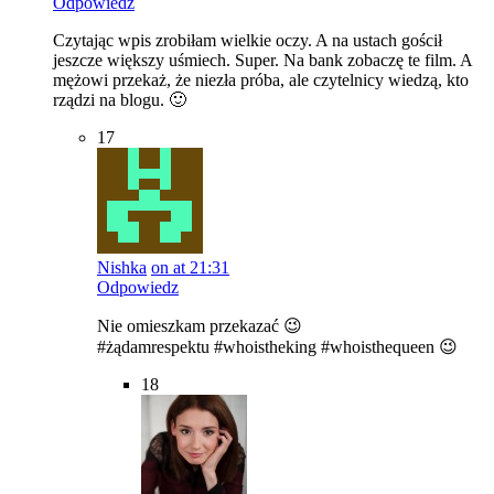
Odpowiedz
Czytając wpis zrobiłam wielkie oczy. A na ustach gościł
jeszcze większy uśmiech. Super. Na bank zobaczę te film. A
mężowi przekaż, że niezła próba, ale czytelnicy wiedzą, kto
rządzi na blogu. 🙂
17
Nishka
on at 21:31
Odpowiedz
Nie omieszkam przekazać 😉
#żądamrespektu #whoistheking #whoisthequeen 😉
18