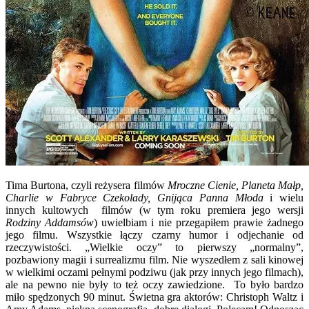
Tima Burtona, czyli reżysera filmów
Mroczne Cienie, Planeta Małp,
Charlie w Fabryce Czekolady, Gnijąca Panna Młoda
i wielu
innych kultowych filmów (w tym roku premiera jego wersji
Rodziny
Addamsów
) uwielbiam i nie przegapiłem prawie żadnego
jego filmu. Wszystkie łączy czarny humor i odjechanie od
rzeczywistości. „Wielkie oczy” to pierwszy „normalny”,
pozbawiony magii i surrealizmu film. Nie wyszedłem z sali kinowej
w wielkimi oczami pełnymi podziwu (jak przy innych jego filmach),
ale na pewno nie były to też oczy zawiedzione. To było bardzo
miło spędzonych 90 minut. Świetna gra aktorów: Christoph Waltz i