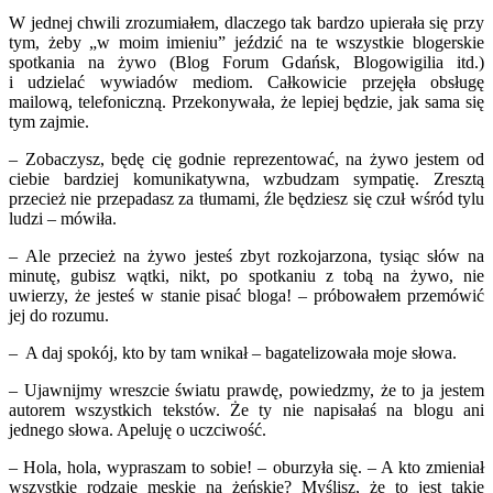
W jednej chwili zrozumiałem, dlaczego tak bardzo upierała się przy
tym, żeby „w moim imieniu” jeździć na te wszystkie blogerskie
spotkania na żywo (Blog Forum Gdańsk, Blogowigilia itd.)
i udzielać wywiadów mediom. Całkowicie przejęła obsługę
mailową, telefoniczną. Przekonywała, że lepiej będzie, jak sama się
tym zajmie.
– Zobaczysz, będę cię godnie reprezentować, na żywo jestem od
ciebie bardziej komunikatywna, wzbudzam sympatię. Zresztą
przecież nie przepadasz za tłumami, źle będziesz się czuł wśród tylu
ludzi – mówiła.
– Ale przecież na żywo jesteś zbyt rozkojarzona, tysiąc słów na
minutę, gubisz wątki, nikt, po spotkaniu z tobą na żywo, nie
uwierzy, że jesteś w stanie pisać bloga! – próbowałem przemówić
jej do rozumu.
– A daj spokój, kto by tam wnikał – bagatelizowała moje słowa.
– Ujawnijmy wreszcie światu prawdę, powiedzmy, że to ja jestem
autorem wszystkich tekstów. Że ty nie napisałaś na blogu ani
jednego słowa. Apeluję o uczciwość.
– Hola, hola, wypraszam to sobie! – oburzyła się. – A kto zmieniał
wszystkie rodzaje męskie na żeńskie? Myślisz, że to jest takie