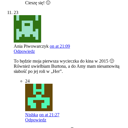
Cieszę się! 🙂
23
Ania Piwowarczyk
on at 21:09
Odpowiedz
To będzie moja pierwsza wycieczka do kina w 2015 🙂
Również uwielbiam Burtona, a do Amy mam niesamowitą
słabość po jej roli w „Her”.
24
Nishka
on at 21:27
Odpowiedz