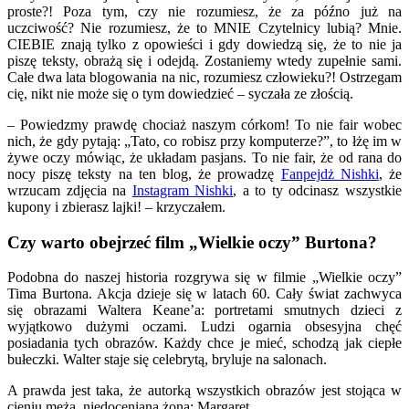
proste?! Poza tym, czy nie rozumiesz, że za późno już na
uczciwość? Nie rozumiesz, że to MNIE Czytelnicy lubią? Mnie.
CIEBIE znają tylko z opowieści i gdy dowiedzą się, że to nie ja
piszę teksty, obrażą się i odejdą. Zostaniemy wtedy zupełnie sami.
Całe dwa lata blogowania na nic, rozumiesz człowieku?! Ostrzegam
cię, nikt nie może się o tym dowiedzieć – syczała ze złością.
– Powiedzmy prawdę chociaż naszym córkom! To nie fair wobec
nich, że gdy pytają: „Tato, co robisz przy komputerze?”, to łżę im w
żywe oczy mówiąc, że układam pasjans. To nie fair, że od rana do
nocy piszę teksty na ten blog, że prowadzę
Fanpejdż Nishki
, że
wrzucam zdjęcia na
Instagram Nishki
, a to ty odcinasz wszystkie
kupony i zbierasz lajki! – krzyczałem.
Czy warto obejrzeć film „Wielkie oczy” Burtona?
Podobna do naszej historia rozgrywa się w filmie „Wielkie oczy”
Tima Burtona. Akcja dzieje się w latach 60. Cały świat zachwyca
się obrazami Waltera Keane’a: portretami smutnych dzieci z
wyjątkowo dużymi oczami. Ludzi ogarnia obsesyjna chęć
posiadania tych obrazów. Każdy chce je mieć, schodzą jak ciepłe
bułeczki. Walter staje się celebrytą, bryluje na salonach.
A prawda jest taka, że autorką wszystkich obrazów jest stojąca w
cieniu męża, niedoceniana żona: Margaret…