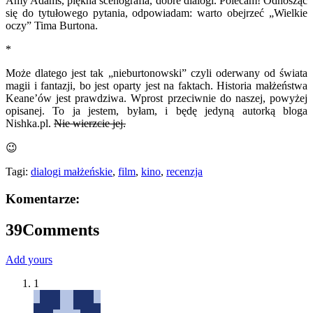
Amy Adams, piękna scenografia, dobre dialogi. Polecam! Odnosząc
się do tytułowego pytania, odpowiadam: warto obejrzeć „Wielkie
oczy” Tima Burtona.
*
Może dlatego jest tak „nieburtonowski” czyli oderwany od świata
magii i fantazji, bo jest oparty jest na faktach. Historia małżeństwa
Keane’ów jest prawdziwa. Wprost przeciwnie do naszej, powyżej
opisanej. To ja jestem, byłam, i będę jedyną autorką bloga
Nishka.pl.
Nie wierzcie jej.
😉
Tagi:
dialogi małżeńskie
,
film
,
kino
,
recenzja
Komentarze:
39
Comments
Add yours
1