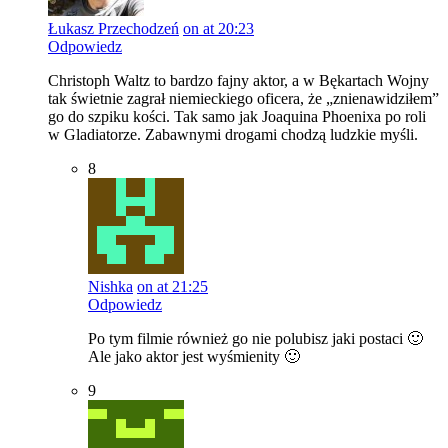
Łukasz Przechodzeń
on at 20:23
Odpowiedz
Christoph Waltz to bardzo fajny aktor, a w Bękartach Wojny
tak świetnie zagrał niemieckiego oficera, że „znienawidziłem”
go do szpiku kości. Tak samo jak Joaquina Phoenixa po roli
w Gladiatorze. Zabawnymi drogami chodzą ludzkie myśli.
8
Nishka
on at 21:25
Odpowiedz
Po tym filmie również go nie polubisz jaki postaci 🙂
Ale jako aktor jest wyśmienity 🙂
9