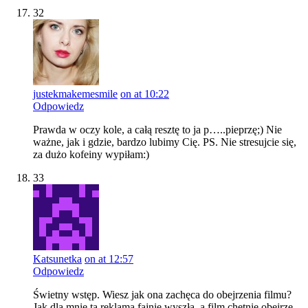
32
justekmakemesmile
on at 10:22
Odpowiedz
Prawda w oczy kole, a całą resztę to ja p…..pieprzę;) Nie
ważne, jak i gdzie, bardzo lubimy Cię. PS. Nie stresujcie się,
za dużo kofeiny wypiłam:)
33
Katsunetka
on at 12:57
Odpowiedz
Świetny wstęp. Wiesz jak ona zachęca do obejrzenia filmu?
Jak dla mnie ta reklama fajnie wyszła, a film chętnie obejrzę