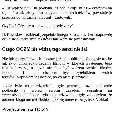
– Tu wpiszę tytuł, tu podtytuł, tu podlinkuję, hi hi – ekscytowała
się. – To tak jakbym sama była autorką tych tekstów, powołuję je
przecież do wirtualnego życia! – żartowała.
Czyżby? Czy aby na pewno li to były żarty?
Dziś te słowa nabierają zupełnie innego znaczenia. Ona naprawdę
czuła się autorką tych tekstów i tak Wam się przedstawiała.
Czego OCZY nie widzą tego sercu nie żal
Nie lubię czytać swoich tekstów już po publikacji. Czuję się trochę
jak aktor unikający oglądania filmów, w których występuje. Jego
rola kończy się na grze, nie chce być widzem swoich filmów.
Podobnie ja: nie chciałem być czytelnikiem swoich
tekstów. Napisałem je i koniec, po co mam je czytać?
Jakież było moje zdziwienie, gdy pewnego razu, coś mnie
podkusiło i wbrew swoim zasadom zajrzałem na
www.nishka.pl. Jakież było moje zdziwienie, gdy zobaczyłem, że
autorem bloga nie jest Nishkan, jak się umawialiśmy, lecz Nishka!
Przejrzałem na OCZY