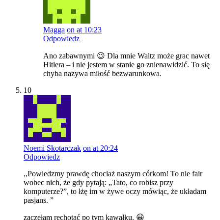
Magga
on at 10:23
Odpowiedz
Ano zabawnymi 😉 Dla mnie Waltz może grac nawet
Hitlera – i nie jestem w stanie go znienawidzić. To się
chyba nazywa miłość bezwarunkowa.
10
Noemi Skotarczak
on at 20:24
Odpowiedz
,,Powiedzmy prawdę chociaż naszym córkom! To nie fair
wobec nich, że gdy pytają: „Tato, co robisz przy
komputerze?”, to łżę im w żywe oczy mówiąc, że układam
pasjans. ”
zaczęłam rechotać po tym kawałku. 😀