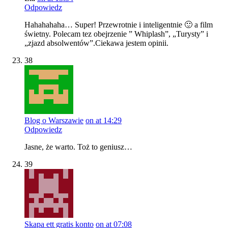
Odpowiedz
Hahahahaha… Super! Przewrotnie i inteligentnie 🙂 a film
świetny. Polecam tez obejrzenie ” Whiplash”, „Turysty” i
„zjazd absolwentów”.Ciekawa jestem opinii.
38
Blog o Warszawie
on at 14:29
Odpowiedz
Jasne, że warto. Toż to geniusz…
39
Skapa ett gratis konto
on at 07:08