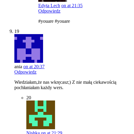
Edyta Lech
on at 21:35
Odpowiedz
#youare #youare
19
ania
on at 20:37
Odpowiedz
Wiedziałam,że nas wkręcasz;) Z nie małą ciekawością
pochłaniałam każdy wers.
20
Nishka
on at 21:29