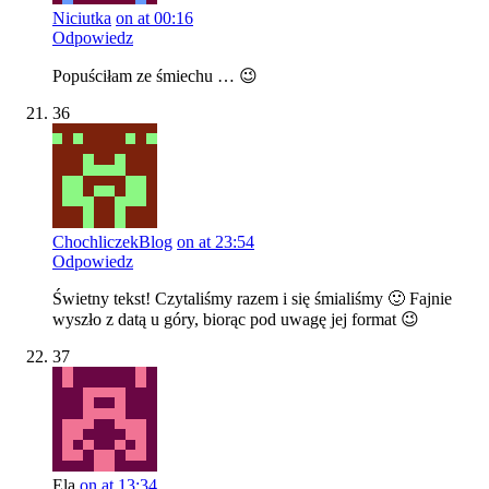
Niciutka
on at 00:16
Odpowiedz
Popuściłam ze śmiechu … 😉
36
ChochliczekBlog
on at 23:54
Odpowiedz
Świetny tekst! Czytaliśmy razem i się śmialiśmy 🙂 Fajnie
wyszło z datą u góry, biorąc pod uwagę jej format 😉
37
Ela
on at 13:34