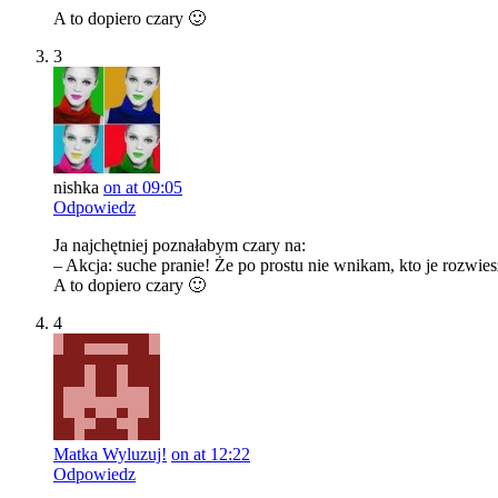
A to dopiero czary 🙂
3
nishka
on at 09:05
Odpowiedz
Ja najchętniej poznałabym czary na:
– Akcja: suche pranie! Że po prostu nie wnikam, kto je rozwies
A to dopiero czary 🙂
4
Matka Wyluzuj!
on at 12:22
Odpowiedz