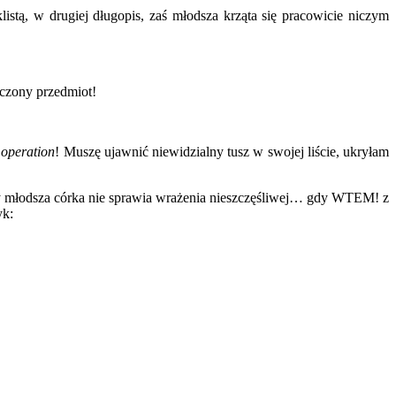
istą, w drugiej długopis, zaś młodsza krząta się pracowicie niczym
eczony przedmiot!
 operation
! Muszę ujawnić niewidzialny tusz w swojej liście, ukryłam
ny młodsza córka nie sprawia wrażenia nieszczęśliwej… gdy WTEM! z
yk: