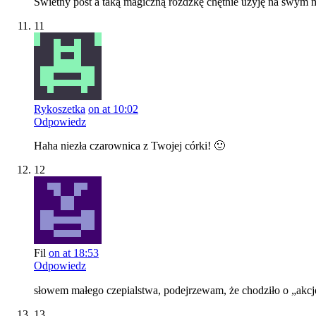
Świetny post a taką magiczną różdżkę chętnie użyję na swym
11
Rykoszetka
on at 10:02
Odpowiedz
Haha niezła czarownica z Twojej córki! 🙂
12
Fil
on at 18:53
Odpowiedz
słowem małego czepialstwa, podejrzewam, że chodziło o „akcjo”,
13