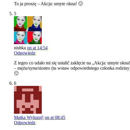
To ja proszę – Akcja: umyte okna! 🙂
5
nishka
on at 14:54
Odpowiedz
Z tegeo co udało mi się ustalić zaklęcie na „Akcja: umyte okna
– mężu/synu/siostro (tu wstaw odpowiedniego członka ro
🙂
6
Matka Wyluzuj!
on at 08:45
Odpowiedz