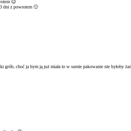
wrotem 😉
a 3 dni z powrotem 🙂
ski grób, choć ja bym ją już miała to w sumie pakowanie nie byłob