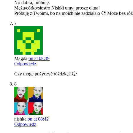
No dobra, próbuję.
Mężu/córko/siostro Nishki umyj proszę okna!
Próbuję z Twoimi, bo na moich nie zadziałało 🙁 Może bez ró
7
Magda
on at 08:39
Odpowiedz
Czy mogę pożyczyć różdżkę? 🙂
8
nishka
on at 08:42
Odpowiedz