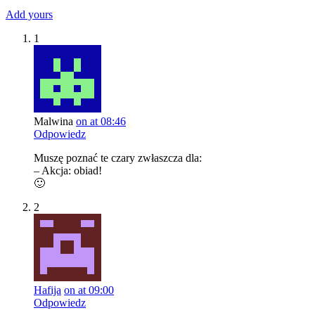
Add yours
1
Malwina
on at 08:46
Odpowiedz
Muszę poznać te czary zwłaszcza dla:
– Akcja: obiad!
🙂
2
Hafija
on at 09:00
Odpowiedz