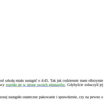
pod szkołą miała nastąpić o 4:45. Tak jak codziennie mam olbrzymie
scy
rozejdą się w stronę swoich gimnazjów
.
Gdybyście zobaczyli jej
czoraj nastąpiło ostateczne pakowanie i sprawdzenie, czy na pewno o