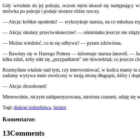
Gdy weszłam do jej pokoju, oczom mym ukazał się następujący widok
mrówka po pokoju i podaje siostrze różne rzeczy.
— Akcja: krótkie spodenki! — wykrzykuje starsza, na co młodsza zry
— Akcja: okulary przeciwsłoneczne! — ośmiolatka jeszcze nie zdążyła
— Można wiedzieć, co tu się odbywa? — pytam zdziwiona.
— Bawimy się w Harrego Pottera — informuje starsza latorośl. — Ja
kilka zdań, żeby nikt się „przypadkiem” nie dowiedział, co jeszcz
Rozmyślam właśnie nad tym, czy interweniować, w końcu mamy tu do
zadumy wyrywa mnie zwrócony w moją stronę długopis, który ( dopier
— Akcja: dezodorant!
Mimowolnie, niczym zahipnotyzowana, niesiona czarami, udaję się 
Tagi:
dialogi rodzeństwa
,
humor
Komentarze:
13
Comments