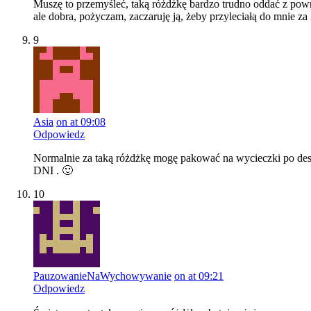
Muszę to przemyśleć, taką różdżkę bardzo trudno oddać z po
ale dobra, pożyczam, zaczaruję ją, żeby przyleciałą do mnie z
9
Asia
on at 09:08
Odpowiedz
Normalnie za taką różdżkę mogę pakować na wycieczki po de
DNI . 🙂
10
PauzowanieNaWychowywanie
on at 09:21
Odpowiedz