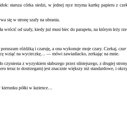
: starsza córka siedzi, w jednej ręce trzyma kartkę papieru z czekl
wa się w stronę szafy na ubrania.
 wrócić od szafy, kiedy już musi biec do parapetu, na którym leży rz
 poruszam różdżką i czaruję, a ona wykonuje moje czary. Czekaj,
czar
e chcę wziąć na wycieczkę… — mówi zawiadiacko, zerkając na mnie.
 czynienia z wyzyskiem słabszego przez silniejszego, z drugiej stro
o teraz to dostrzegam) jest znacznie większy niż standardowe, i okrz
w kierunku półki w łazience…