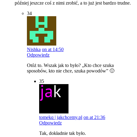
później jeszcze coś z nimi zrobić, a to już jest bardzo trudne.
34
Nishka
on at 14:50
Odpowiedz
Otóż to. Wszak jak to było? „Kto chce szuka
sposobów, kto nie chce, szuka powodów” 🙂
35
tomekq | jakchcemy.pl
on at 21:36
Odpowiedz
Tak, dokładnie tak było.