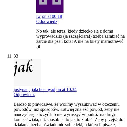
iw
on at 00:18
Odpowiedz
No tak, ale teraz, kiedy dziecko się z domu
wyprowadziło (ja szczęściara!) trzeba zarabiać na
żarcie dla psa i kota! A nie na bilety marnotrawić
:)!
33
justynaq | jakchcemy.pl
on at 10:34
Odpowiedz
Bardzo to prawdziwe, że wolimy wyszukiwać w otoczeniu
powodów, niż sposobów. Łatwiej znaleźć powód, żeby nie
nauczyć się tańczyć lub nie wyruszyć w podróż na drugi
koniec świata, niż sposób na to jak to zrobić. Żeby przejść do
działania trzeba uświadomić sobie lęki, o których piszesz, a