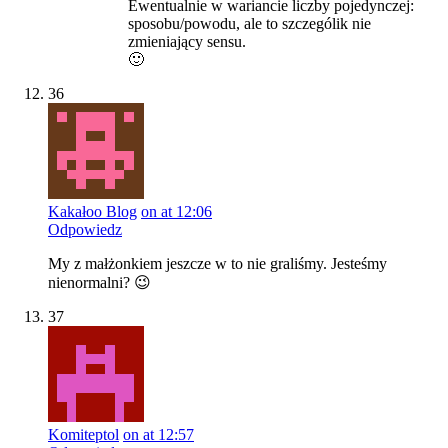
Ewentualnie w wariancie liczby pojedynczej:
sposobu/powodu, ale to szczególik nie
zmieniający sensu.
🙂
36
Kakałoo Blog
on at 12:06
Odpowiedz
My z małżonkiem jeszcze w to nie graliśmy. Jesteśmy
nienormalni? 😉
37
Komiteptol
on at 12:57