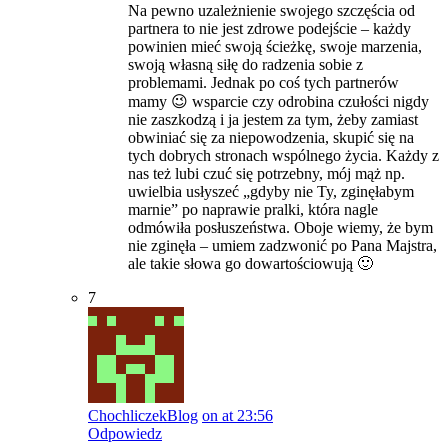
Na pewno uzależnienie swojego szczęścia od
partnera to nie jest zdrowe podejście – każdy
powinien mieć swoją ścieżkę, swoje marzenia,
swoją własną siłę do radzenia sobie z
problemami. Jednak po coś tych partnerów
mamy 😉 wsparcie czy odrobina czułości nigdy
nie zaszkodzą i ja jestem za tym, żeby zamiast
obwiniać się za niepowodzenia, skupić się na
tych dobrych stronach wspólnego życia. Każdy z
nas też lubi czuć się potrzebny, mój mąż np.
uwielbia usłyszeć „gdyby nie Ty, zginęłabym
marnie” po naprawie pralki, która nagle
odmówiła posłuszeństwa. Oboje wiemy, że bym
nie zginęła – umiem zadzwonić po Pana Majstra,
ale takie słowa go dowartościowują 🙂
7
ChochliczekBlog
on at 23:56
Odpowiedz