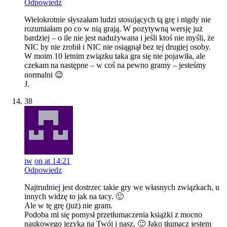
Odpowiedz
Wielokrotnie słyszałam ludzi stosujących tą grę i nigdy nie
rozumiałam po co w nią grają. W pozytywną wersję już
bardziej – o ile nie jest nadużywana i jeśli ktoś nie myśli, że
NIC by nie zrobił i NIC nie osiągnął bez tej drugiej osoby.
W moim 10 letnim związku taka gra się nie pojawiła, ale
czekam na następne – w coś na pewno gramy – jesteśmy
normalni 😉
J.
38
iw
on at 14:21
Odpowiedz
Najtrudniej jest dostrzec takie gry we własnych związkach, u
innych widzę to jak na tacy. 🙂
Ale w tę grę (już) nie gram.
Podoba mi się pomysł przetłumaczenia książki z mocno
naukowego języka na Twój i nasz. 🙂 Jako tłumacz jestem