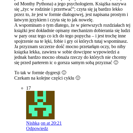
od Monthy Pythona) a jego psychologiem. Książka nazywa
się „życ w rodzinie i przertwać”; czyta się ją bardzo lekko
przez to, że jest w formie dialogowej, jest napisana prostym i
łatwym językiem i czyta się to jak nowelę.
A wspominam o tym dlatego, że w pierwszych rozdziałach tej
książki jest dokładnie opisany mechanizm dobierania się ludzi
w pary oraz tego co ich do tego popycha – i jest trochę inne
spojrzenie na te lęki, fobie i gry oi których tutaj wspominasz.
Ja przyznam szczerze dość mocno przetarłąm oczy, bo niby
ksiązka lekka, zawiera w sobie dowcipne wypowiedzi a
jednak bardzo mocno obnaża rzeczy do których nie chcemy
się przed parterem ic o gorsza samym sobą przyznać 🙂
To tak w formie dygresji 🙂
Czekam na kolejne części cyklu 🙂
17
Nishka
on at 20:21
Odpowiedz