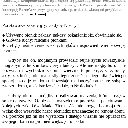
transakcja komplementarna itp i ciężko się przez nią brnie. Postanowiłam
więc przetłumaczyć najciekawsze teorie na język Nishki i przedstawić Wam
koncepcję Berne’a w przystępny sposób, opatrując ją własnymi przykładami
i komentarzem
.[/su_frame]
Podstawowe zasady gry: „Gdyby Nie Ty”:
♠ Używane pionki: zakazy, nakazy, oskarżanie się, obwinianie się.
♠ Główne ruchy: rzucanie pionkami.
♠ Cel gry: uśmierzenie własnych lęków i usprawiedliwienie swojej
bierności.
– Gdyby nie on, mogłabym prowadzić bujne życie towarzyskie,
mogłabym z ludźmi bawić się i tańczyć. Ale nie mogę, bo on nie
pozwala mi wychodzić z domu, wiecznie te pretensje, żale, fochy,
akty zazdrości, nie mam siły tego znosić, dlatego dla świętego
spokoju zostaję w domu. Pozostaje mi tańczyć samej ze sobą w
zaciszu domu, a tak bardzo chciałabym iść do ludzi!
– Gdyby nie ona, mógłbym realizować marzenia, które noszę w
sobie od zawsze. Od dziecka marzyłem o podróżach, penetrowaniu
kolejnych zakątków Matki Ziemi. Ale nie mogę, bo moja żona
wciąż chce wszystkie nasze pieniądze przeznaczać na remont domu.
Na podróże już mi nie wystarcza i dlatego właśnie nie opuszczam
swojego domu na promień większy niż 10 km.