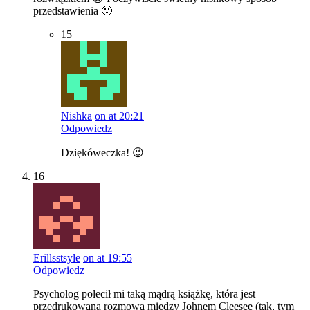
przedstawienia 🙂
15
Nishka
on at 20:21
Odpowiedz
Dziękóweczka! 😉
16
Erillsstsyle
on at 19:55
Odpowiedz
Psycholog polecił mi taką mądrą książkę, która jest
przedrukowaną rozmową między Johnem Cleesee (tak, tym