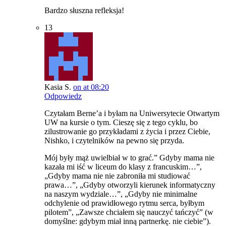
Bardzo słuszna refleksja!
13
Kasia S.
on at 08:20
Odpowiedz
Czytałam Berne’a i byłam na Uniwersytecie Otwartym
UW na kursie o tym. Cieszę się z tego cyklu, bo
zilustrowanie go przykładami z życia i przez Ciebie,
Nishko, i czytelników na pewno się przyda.
Mój były mąż uwielbiał w to grać.” Gdyby mama nie
kazała mi iść w liceum do klasy z francuskim…”,
„Gdyby mama nie nie zabroniła mi studiować
prawa…”, „Gdyby otworzyli kierunek informatyczny
na naszym wydziale…”, „Gdyby nie minimalne
odchylenie od prawidłowego rytmu serca, byłbym
pilotem”, „Zawsze chciałem się nauczyć tańczyć” (w
domyślne: gdybym miał inną partnerkę. nie ciebie”).