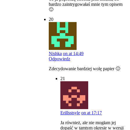
bardzo zaintrygowałaś mnie tym opisem
🙂
20
Nishka
on at 14:49
Odpowiedz
Zdecydowanie bardziej wolę papier 🙂
21
Erillsstsyle
on at 17:17
Ja również, ale nie mogłam jej
dopaść w tamtym okresie w wersji