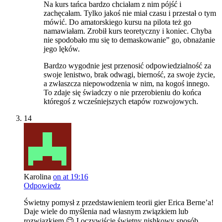
Na kurs tańca bardzo chciałam z nim pójść i
zachęcałam. Tylko jakoś nie miał czasu i przestał o tym
mówić. Do amatorskiego kursu na pilota też go
namawiałam. Zrobił kurs teoretyczny i koniec. Chyba
nie spodobało mu się to demaskowanie” go, obnażanie
jego lęków.
Bardzo wygodnie jest przenosić odpowiedzialność za
swoje lenistwo, brak odwagi, bierność, za swoje życie,
a zwłaszcza niepowodzenia w nim, na kogoś innego.
To zdaje się świadczy o nie przerobieniu do końca
któregoś z wcześniejszych etapów rozwojowych.
14
Karolina
on at 19:16
Odpowiedz
Świetny pomysł z przedstawieniem teorii gier Erica Berne’a!
Daje wiele do myślenia nad własnym związkiem lub
rozwiązkiem 😉 I oczywiście świetny nishkowy sposób