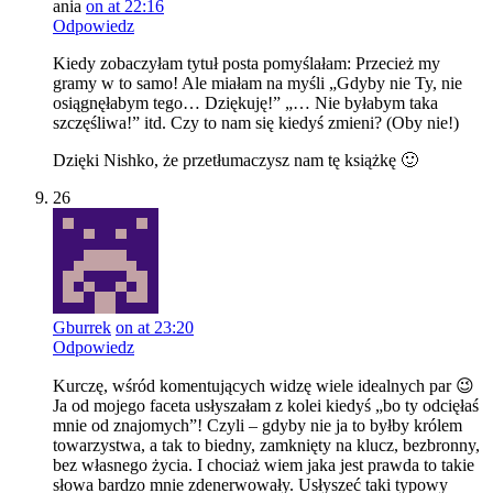
ania
on at 22:16
Odpowiedz
Kiedy zobaczyłam tytuł posta pomyślałam: Przecież my
gramy w to samo! Ale miałam na myśli „Gdyby nie Ty, nie
osiągnęłabym tego… Dziękuję!” „… Nie byłabym taka
szczęśliwa!” itd. Czy to nam się kiedyś zmieni? (Oby nie!)
Dzięki Nishko, że przetłumaczysz nam tę książkę 🙂
26
Gburrek
on at 23:20
Odpowiedz
Kurczę, wśród komentujących widzę wiele idealnych par 😉
Ja od mojego faceta usłyszałam z kolei kiedyś „bo ty odcięłaś
mnie od znajomych”! Czyli – gdyby nie ja to byłby królem
towarzystwa, a tak to biedny, zamknięty na klucz, bezbronny,
bez własnego życia. I chociaż wiem jaka jest prawda to takie
słowa bardzo mnie zdenerwowały. Usłyszeć taki typowy