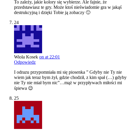
To zależy, jakie kolory się wybierze. Ale fajnie, że
przedstawiasz te gry. Może ktoś nieświadomie gra w jakąś
destrukcyjną i dzięki Tobie ją zobaczy 🙂
24
Wiola Kosek
on at 22:01
Odpowiedz
I odrazu przypomniała mi się piosenka ” Gdyby nie Ty nie
wiem jak teraz bym żył, gdzie chodził, z kim spał (…) gdyby
nie Ty nie miał bym nic”…mąż w przypływach miłości mi
śpiewa 😉
25