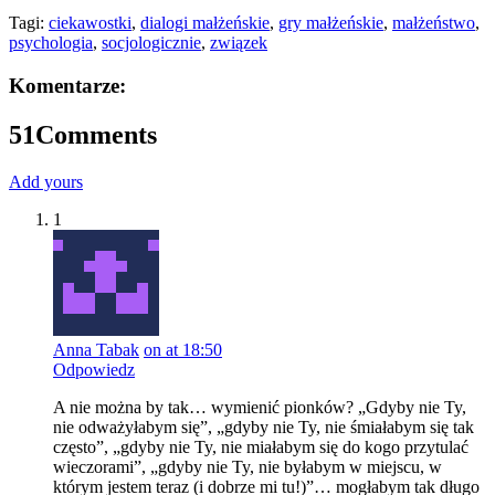
Tagi:
ciekawostki
,
dialogi małżeńskie
,
gry małżeńskie
,
małżeństwo
,
psychologia
,
socjologicznie
,
związek
Komentarze:
51
Comments
Add yours
1
Anna Tabak
on at 18:50
Odpowiedz
A nie można by tak… wymienić pionków? „Gdyby nie Ty,
nie odważyłabym się”, „gdyby nie Ty, nie śmiałabym się tak
często”, „gdyby nie Ty, nie miałabym się do kogo przytulać
wieczorami”, „gdyby nie Ty, nie byłabym w miejscu, w
którym jestem teraz (i dobrze mi tu!)”… mogłabym tak długo