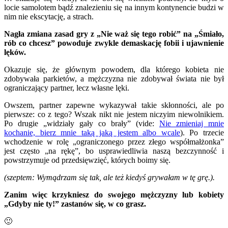
locie samolotem bądź znalezieniu się na innym kontynencie budzi w
nim nie ekscytację, a strach.
Nagła zmiana zasad gry z „Nie waż się tego robić” na „Śmiało,
rób co chcesz” powoduje zwykle demaskację fobii i ujawnienie
lęków.
Okazuje się, że głównym powodem, dla którego kobieta nie
zdobywała parkietów, a mężczyzna nie zdobywał świata nie był
ograniczający partner, lecz własne lęki.
Owszem, partner zapewne wykazywał takie skłonności, ale po
pierwsze: co z tego? Wszak nikt nie jestem niczyim niewolnikiem.
Po drugie „widziały gały co brały” (vide:
Nie zmieniaj mnie
kochanie, bierz mnie taką jaką jestem albo wcale
). Po trzecie
wchodzenie w rolę „ograniczonego przez złego współmałżonka”
jest często „na rękę”, bo usprawiedliwia naszą bezczynność i
powstrzymuje od przedsięwzięć, których boimy się.
(szeptem: Wymądrzam się tak, ale też kiedyś grywałam w tę grę.).
Zanim więc krzykniesz do swojego mężczyzny lub kobiety
„Gdyby nie ty!” zastanów się, w co grasz.
🙂