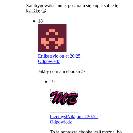
Zaintrygowałaś mnie, postaram się kupić sobie tę
książkę 🙂
18
Erillsstsyle
on at 20:25
Odpowiedz
Jakby co mam ebooka :>
19
PrzemyślNiki
on at 20:52
Odpowiedz
To ja poproszę ebooka jeśli można, bo