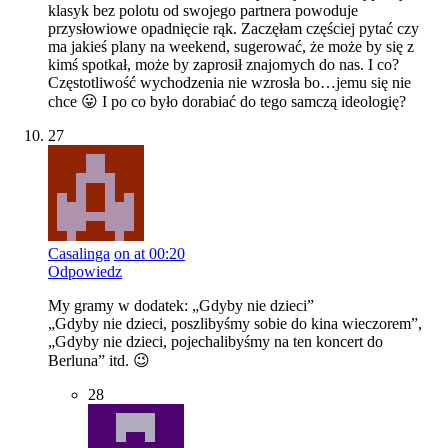
klasyk bez polotu od swojego partnera powoduje
przysłowiowe opadnięcie rąk. Zaczęłam częściej pytać czy
ma jakieś plany na weekend, sugerować, że może by się z
kimś spotkał, może by zaprosił znajomych do nas. I co?
Częstotliwość wychodzenia nie wzrosła bo…jemu się nie
chce 😛 I po co było dorabiać do tego samczą ideologię?
27
Casalinga
on at 00:20
Odpowiedz
My gramy w dodatek: „Gdyby nie dzieci”
„Gdyby nie dzieci, poszlibyśmy sobie do kina wieczorem”,
„Gdyby nie dzieci, pojechalibyśmy na ten koncert do
Berluna” itd. 😉
28