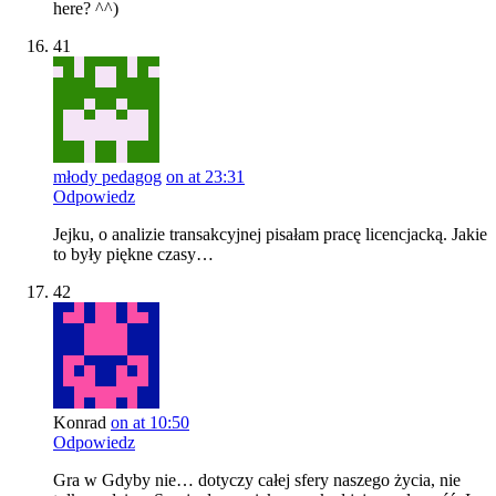
here? ^^)
41
młody pedagog
on at 23:31
Odpowiedz
Jejku, o analizie transakcyjnej pisałam pracę licencjacką. Jakie
to były piękne czasy…
42
Konrad
on at 10:50
Odpowiedz
Gra w Gdyby nie… dotyczy całej sfery naszego życia, nie