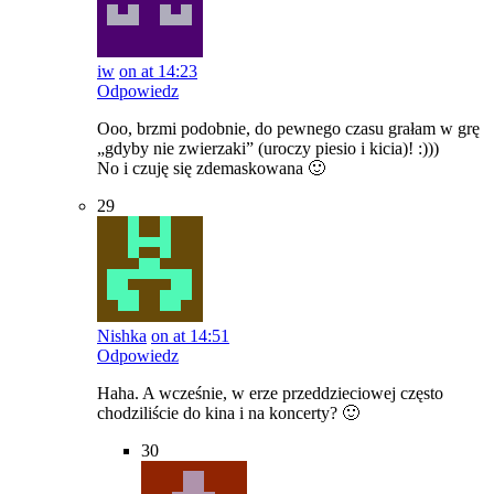
iw
on at 14:23
Odpowiedz
Ooo, brzmi podobnie, do pewnego czasu grałam w grę
„gdyby nie zwierzaki” (uroczy piesio i kicia)! :)))
No i czuję się zdemaskowana 🙂
29
Nishka
on at 14:51
Odpowiedz
Haha. A wcześnie, w erze przeddzieciowej często
chodziliście do kina i na koncerty? 🙂
30