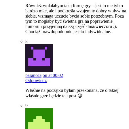
Również wolałabym taką formę gry – jest to nie tylko
bardzo miłe, ale i podkreśla wzajemny dobry wpływ na
siebie, wzmaga uczucie bycia sobie potrzebnym. Poza
tym to mogłaby być świetna gra na poprawienie
humoru i przyjemną dalszą część dnia/wieczoru :).
Chociaż prawdopodobnie jest to indywidualne.
8
paranoJa
on at 00:02
Odpowiedz
Właśnie na początku byłam przekonana, że o takiej
właśnie grze będzie ten post 😉
9