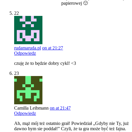
papierowej 🙂
22
rudamaruda.pl
on at 21:27
Odpowiedz
czuję że to będzie dobry cykl! <3
23
Camilla Leibmann
on at 21:47
Odpowiedz
Ah, mąż mój też ostatnio grał! Powiedział „Gdyby nie Ty, już
dawno bym sie poddał!” Czyli, że ta gra może być też fajna.