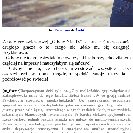
fot.
Piccolina
&
Żudit
Zasady gry związkowej „Gdyby Nie Ty” są proste. Gracz oskarża
drugiego gracza o to, czego nie udało mu się osiągnąć,
przykładowo:
– Gdyby nie to, że jesteś taki nietowarzyski i zaborczy, chodziłabym
częściej na imprezy i nauczyłabym się tańczyć!
– Gdyby nie to, że chcesz inwestować wszystkie nasze
oszczędności w dom, mógłbym spełnić swoje marzenia i
podróżować po świecie!
[su_frame]
Rozpoczynam dziś cykl pt. „Gry małżeńskie, gry związkowe.”
Zainspirowała mnie do tego książka Erica Berne „W co grają ludzie?
Psychologia stosunków międzyludzkich
” Ów amerykański psychiatra
spojrzał na stosunki międzyludzkie jako na rozmaite gry. Jego zdaniem
gramy przez całe życie, uczestnicząc w grach rodzicielskich, towarzyskich,
seksualnych, biznesowych i wielu innych. To bardzo ciekawe spojrzenie na
rzeczywistość, jednak lektura książki nie należy do najprzyjemniejszych.
Pełno w niej psychologiczno-psychiatryczno-terapeutycznych określeń w
stylu: deprywacja sensoryczna i emocjonalna, analiza transakcyjna,