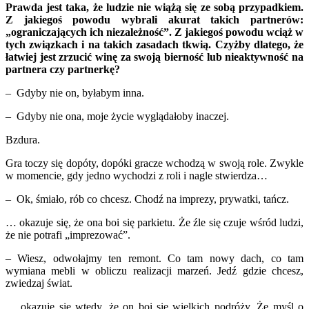
Prawda jest taka, że ludzie nie wiążą się ze sobą przypadkiem.
Z jakiegoś powodu wybrali akurat takich partnerów:
„ograniczających ich niezależność”. Z jakiegoś powodu wciąż w
tych związkach i na takich zasadach tkwią. Czyżby dlatego, że
łatwiej jest zrzucić winę za swoją bierność lub nieaktywność na
partnera czy partnerkę?
– Gdyby nie on, byłabym inna.
– Gdyby nie ona, moje życie wyglądałoby inaczej.
Bzdura.
Gra toczy się dopóty, dopóki gracze wchodzą w swoją role. Zwykle
w momencie, gdy jedno wychodzi z roli i nagle stwierdza…
– Ok, śmiało, rób co chcesz. Chodź na imprezy, prywatki, tańcz.
… okazuje się, że ona boi się parkietu. Że źle się czuje wśród ludzi,
że nie potrafi „imprezować”.
– Wiesz, odwołajmy ten remont. Co tam nowy dach, co tam
wymiana mebli w obliczu realizacji marzeń. Jedź gdzie chcesz,
zwiedzaj świat.
… okazuje się wtedy, że on boi się wielkich podróży. Że myśl o