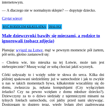
internetowym.
— A dlaczego nie w normalnym sklepie? — dopytuje dziecko.
Czytaj więcej
BYĆ RODZICEM KILKULATKA
DIALOGI
Małe dziewczynki bawiły się mieczami, a rodzice to
ignorowali (zobacz zdjęcia)
Planując
wyjazd na Łotwę
, mąż w pewnym momencie pół żartem,
pół serio, głośno zastanowił się:
– Cholera wie, kto mieszka na tej Łotwie, może tam jest
niebezpiecznie? Muszę wziąć ze sobą chociaż jakiś scyzoryk.
Córki usłyszały to i wzięły sobie te słowa do serca. Kilka dni
później spakowani siedzieliśmy już w samochodzie i jak to zwykle
u nas w takich momentach bywa, kilkakrotnie wracaliśmy się do
domu, zwłaszcza ja, nękana kompulsjami (Czy wyłączyłam
żelazko? Czy na pewno wzięłam z domu młodsze dziecko?).
Dziewczyny za to o dziwo siedziały z tajemniczymi minami na
tylnych fotelach samochodu, coś jakby przed nami ukrywając.
Dostrzegam to dopiero teraz, wtedy byłam zbyt zaaferowana