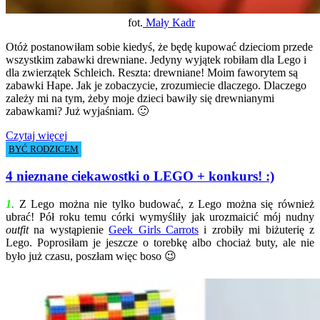
fot.
Mały Kadr
Otóż postanowiłam sobie kiedyś, że będę kupować dzieciom przede
wszystkim zabawki drewniane. Jedyny wyjątek robiłam dla Lego i
dla zwierzątek Schleich. Reszta: drewniane! Moim faworytem są
zabawki Hape. Jak je zobaczycie, zrozumiecie dlaczego. Dlaczego
zależy mi na tym, żeby moje dzieci bawiły się drewnianymi
zabawkami? Już wyjaśniam. 🙂
Czytaj więcej
BYĆ RODZICEM
4 nieznane ciekawostki o LEGO + konkurs! :)
1
.
Z Lego można nie tylko budować, z Lego można się również
ubrać! Pół roku temu córki wymyśliły jak urozmaicić mój nudny
outfit
na wystąpienie
Geek Girls Carrots
i zrobiły mi biżuterię z
Lego. Poprosiłam je jeszcze o torebkę albo chociaż buty, ale nie
było już czasu, poszłam więc boso 😉