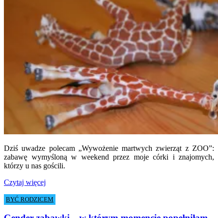
Dziś uwadze polecam „Wywożenie martwych zwierząt z ZOO”:
zabawę wymyśloną w weekend przez moje córki i znajomych,
którzy u nas gościli.
Czytaj więcej
BYĆ RODZICEM
Gender zabawki – w którym momencie popełniłam