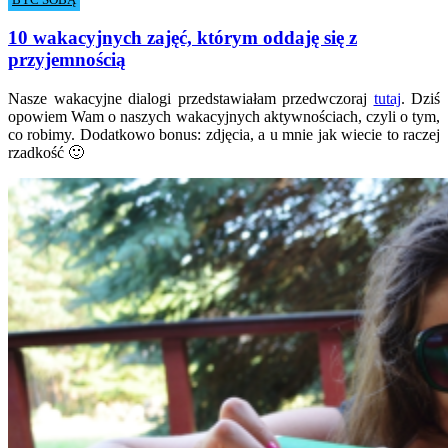
BYĆ SOBĄ
10 wakacyjnych zajęć, którym oddaję się z
przyjemnością
Nasze wakacyjne dialogi przedstawiałam przedwczoraj
tutaj
. Dziś
opowiem Wam o naszych wakacyjnych aktywnościach, czyli o tym,
co robimy. Dodatkowo bonus: zdjęcia, a u mnie jak wiecie to raczej
rzadkość 🙂