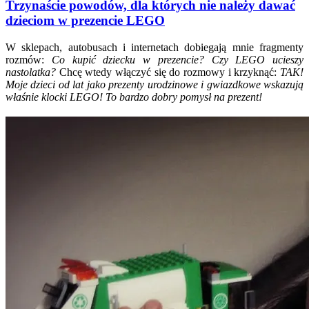
Trzynaście powodów, dla których nie należy dawać
dzieciom w prezencie LEGO
W sklepach, autobusach i internetach dobiegają mnie fragmenty
rozmów:
Co kupić dziecku w prezencie? Czy LEGO ucieszy
nastolatka?
Chcę wtedy włączyć się do rozmowy i krzyknąć:
TAK!
Moje dzieci od lat jako prezenty urodzinowe i gwiazdkowe wskazują
właśnie klocki LEGO! To bardzo dobry pomysł na prezent!