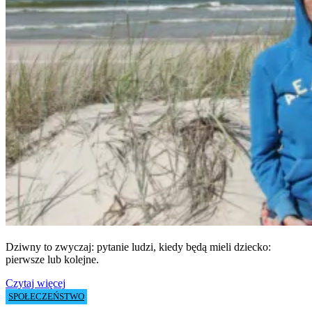
.
Dziwny to zwyczaj: pytanie ludzi, kiedy będą mieli dziecko:
pierwsze lub kolejne.
Czytaj więcej
SPOŁECZEŃSTWO