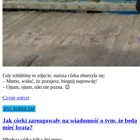
Gdy robiliśmy to zdjęcie, starsza córka oburzyła się:
– Mamo, widać, że pozujesz, biegnij naprawdę!
– Ojtam, ojtam, nikt nie pozna. 😉
Czytaj więcej
BYĆ RODZICEM
Jak córki zareagowały na wiadomość o tym, że będą
mieć brata?
Młodsza córka kilka dni temu: