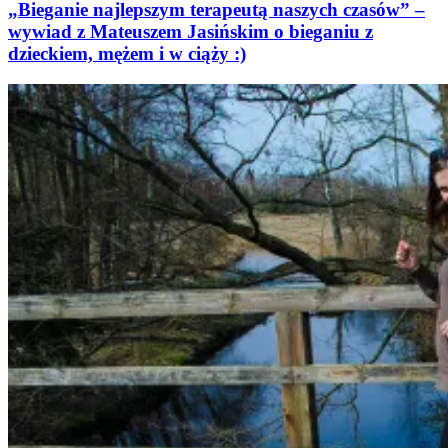
„Bieganie najlepszym terapeutą naszych czasów” –
wywiad z Mateuszem Jasińskim o bieganiu z
dzieckiem, mężem i w ciąży :)