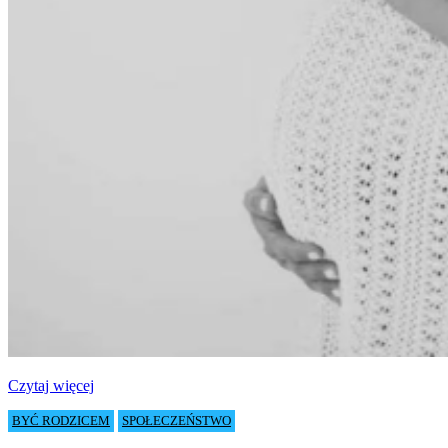
Czytaj więcej
BYĆ RODZICEM
SPOŁECZEŃSTWO