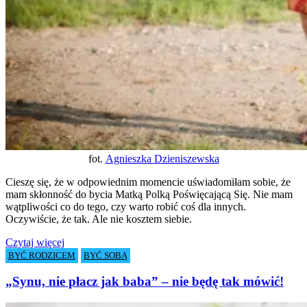
fot.
Agnieszka Dzieniszewska
Cieszę się, że w odpowiednim momencie uświadomiłam sobie, że
mam skłonność do bycia Matką Polką Poświęcającą Się.
Nie mam
wątpliwości co do tego, czy warto robić coś dla innych.
Oczywiście, że tak. Ale nie kosztem siebie.
Czytaj więcej
BYĆ RODZICEM
BYĆ SOBĄ
„Synu, nie płacz jak baba” – nie będę tak mówić!