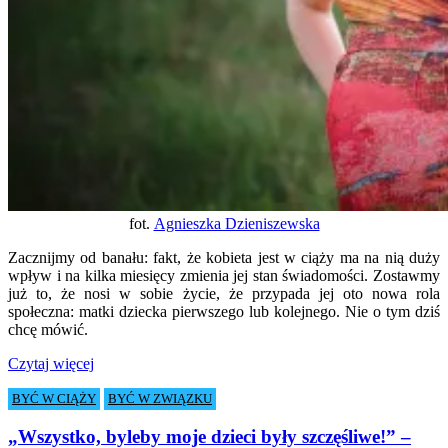
fot.
Agnieszka Dzieniszewska
Zacznijmy od banału: fakt, że kobieta jest w ciąży ma na nią duży
wpływ i na kilka miesięcy zmienia jej stan świadomości.
Zostawmy
już to, że nosi w sobie życie, że przypada jej oto nowa rola
społeczna: matki dziecka pierwszego lub kolejnego. Nie o tym dziś
chcę mówić.
Czytaj więcej
BYĆ W CIĄŻY
BYĆ W ZWIĄZKU
„Wszystko, byleby moje dzieci były szczęśliwe!” –