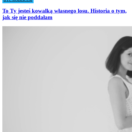
To Ty jesteś kowalką własnego losu. Historia o tym,
jak się nie poddałam