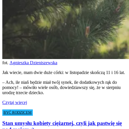
fot.
Agnieszka Dzieniszewska
Jak wiecie, mam dwie duże córki: w listopadzie skończą 11 i 16 lat.
– Ach, ile niań będzie miał twój synek, ile dodatkowych rąk do
pomocy! – mówiło wiele osób, dowiedziawszy się, że w sierpniu
urodzę trzecie dziecko.
Czytaj więcej
BYĆ RODZICEM
Stan umysłu kobiety ciężarnej, czyli jak pastwię się